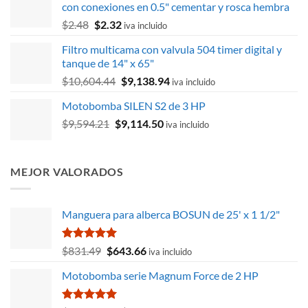
con conexiones en 0.5" cementar y rosca hembra
El
El
$
2.48
$
2.32
iva incluido
precio
precio
Filtro multicama con valvula 504 timer digital y
original
actual
tanque de 14" x 65"
era:
es:
El
El
$
10,604.44
$
9,138.94
$2.48.
$2.32.
iva incluido
precio
precio
Motobomba SILEN S2 de 3 HP
original
actual
El
El
$
9,594.21
$
era:
9,114.50
es:
iva incluido
precio
precio
$10,604.44.
$9,138.94.
original
actual
era:
es:
MEJOR VALORADOS
$9,594.21.
$9,114.50.
Manguera para alberca BOSUN de 25' x 1 1/2"
Valorado
El
El
$
831.49
$
643.66
iva incluido
con
5.00
precio
precio
de 5
Motobomba serie Magnum Force de 2 HP
original
actual
era:
es:
$831.49.
$643.66.