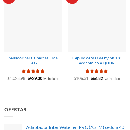
Sellador para albercas Fix a
Cepillo cerdas de nylon 18″
Leak
económico AQUOR
Valorado
El
El
Valorado
El
El
$
1,028.98
$
929.30
$
106.31
$
66.82
iva incluido
iva incluido
precio
precio
precio
precio
con
5
de 5
con
4.75
original
actual
original
actual
de 5
era:
es:
era:
es:
$1,028.98.
$929.30.
$106.31.
$66.82.
OFERTAS
Adaptador Inter Water en PVC (ASTM) cedula 40