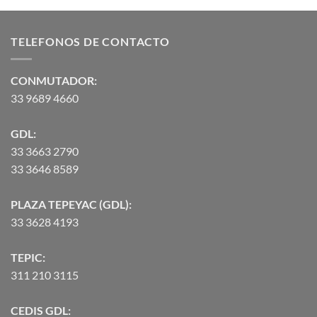
de 5
precios:
desde
TELEFONOS DE CONTACTO
$2,582.00
hasta
$90,370.07
CONMUTADOR:
33 9689 4660
GDL:
33 3663 2790
33 3646 8589
PLAZA TEPEYAC (GDL):
33 3628 4193
TEPIC:
311 210 3115
CEDIS GDL: