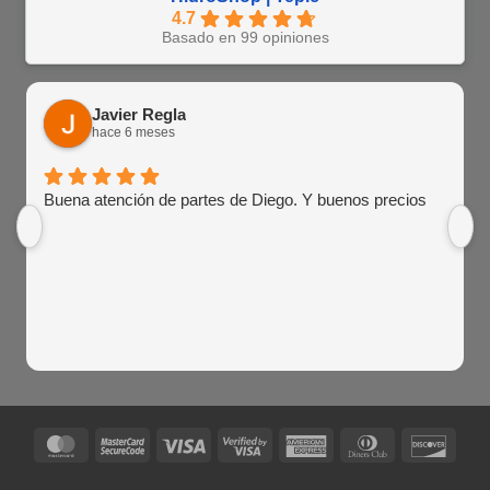
4.7
Basado en 99 opiniones
Javier Regla
hace 6 meses
Buena atención de partes de Diego. Y buenos precios
MasterCard
MasterCard
Visa
Visa
American
Dinners
Disco
2
2
Express
Club