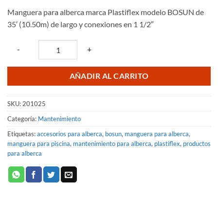
precio
precio
Manguera para alberca marca Plastiflex modelo BOSUN de
original
actual
35′ (10.50m) de largo y conexiones en 1 1/2″
era:
es:
$1,161.11.
$900.53.
Quantity
-
+
AÑADIR AL CARRITO
SKU:
201025
Categoría:
Mantenimiento
Etiquetas:
accesorios para alberca
,
bosun
,
manguera para alberca
,
manguera para piscina
,
mantenimiento para alberca
,
plastiflex
,
productos
para alberca