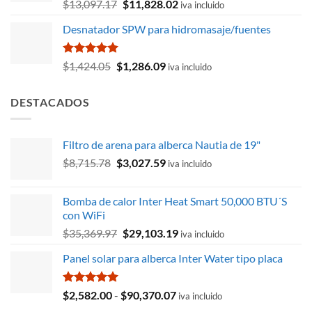
Valorado
El
El
$
13,097.17
$
11,828.02
iva incluido
con
5.00
precio
precio
de 5
Desnatador SPW para hidromasaje/fuentes
original
actual
era:
es:
$13,097.17.
$11,828.02.
Valorado
El
El
$
1,424.05
$
1,286.09
iva incluido
con
5.00
precio
precio
de 5
original
actual
DESTACADOS
era:
es:
$1,424.05.
$1,286.09.
Filtro de arena para alberca Nautia de 19"
El
El
$
8,715.78
$
3,027.59
iva incluido
precio
precio
original
actual
Bomba de calor Inter Heat Smart 50,000 BTU´S
era:
es:
con WiFi
$8,715.78.
$3,027.59.
El
El
$
35,369.97
$
29,103.19
iva incluido
precio
precio
Panel solar para alberca Inter Water tipo placa
original
actual
era:
es:
$35,369.97.
$29,103.19.
Valorado
Rango
$
2,582.00
-
$
90,370.07
iva incluido
con
5.00
de