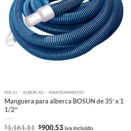
INICIO
/
ALBERCAS
/
MANTENIMIENTO
Manguera para alberca BOSUN de 35′ x 1
1/2″
El
El
1,161.11
900.53
$
$
iva incluido