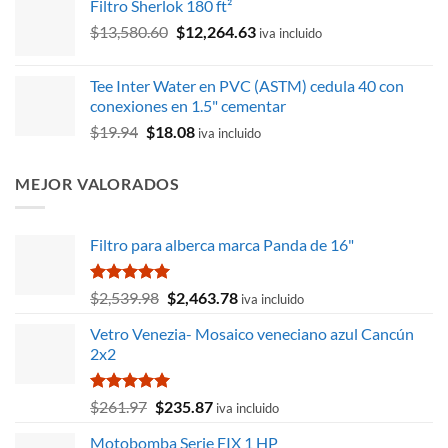
Filtro Sherlok 180 ft²
original
actual
El
El
$
13,580.60
era:
$
12,264.63
es:
iva incluido
precio
precio
$3,786.15.
$3,218.07.
original
actual
Tee Inter Water en PVC (ASTM) cedula 40 con
era:
es:
conexiones en 1.5" cementar
$13,580.60.
$12,264.63.
El
El
$
19.94
$
18.08
iva incluido
precio
precio
original
actual
MEJOR VALORADOS
era:
es:
$19.94.
$18.08.
Filtro para alberca marca Panda de 16"
Valorado
El
El
$
2,539.98
$
2,463.78
iva incluido
con
5.00
precio
precio
de 5
Vetro Venezia- Mosaico veneciano azul Cancún
original
actual
2x2
era:
es:
$2,539.98.
$2,463.78.
Valorado
El
El
$
261.97
$
235.87
iva incluido
con
5.00
precio
precio
de 5
Motobomba Serie FIX 1 HP
original
actual