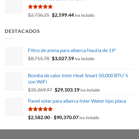
era:
es:
$261.97.
$235.87.
Valorado
El
El
$
2,736.25
$
2,599.44
iva incluido
con
5.00
precio
precio
de 5
original
actual
DESTACADOS
era:
es:
$2,736.25.
$2,599.44.
Filtro de arena para alberca Nautia de 19"
El
El
$
8,715.78
$
3,027.59
iva incluido
precio
precio
original
actual
Bomba de calor Inter Heat Smart 50,000 BTU´S
era:
es:
con WiFi
$8,715.78.
$3,027.59.
El
El
$
35,369.97
$
29,103.19
iva incluido
precio
precio
Panel solar para alberca Inter Water tipo placa
original
actual
era:
es:
$35,369.97.
$29,103.19.
Valorado
Rango
$
2,582.00
-
$
90,370.07
iva incluido
con
5.00
de
de 5
precios:
desde