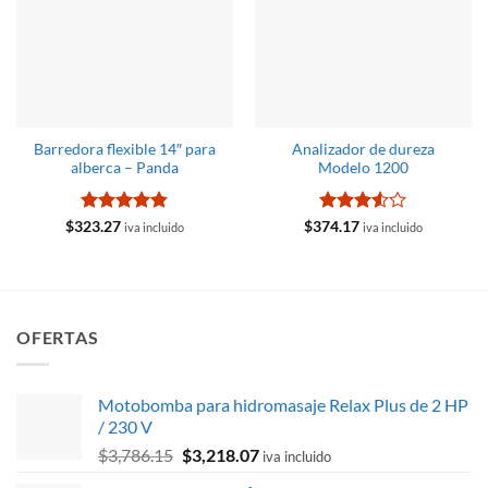
Barredora flexible 14″ para
Analizador de dureza
alberca – Panda
Modelo 1200
Valorado
Valorado
$
323.27
$
374.17
iva incluido
iva incluido
con
4.83
con
3.5
de 5
de 5
OFERTAS
Motobomba para hidromasaje Relax Plus de 2 HP
/ 230 V
El
El
$
3,786.15
$
3,218.07
iva incluido
precio
precio