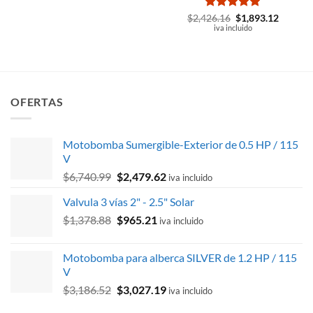
Valorado
El
El
$
2,426.16
$
1,893.12
precio
precio
con
iva incluido
4.86
original
actual
de 5
era:
es:
$2,426.16.
$1,893.
OFERTAS
Motobomba Sumergible-Exterior de 0.5 HP / 115
V
El
El
$
6,740.99
$
2,479.62
iva incluido
precio
precio
Valvula 3 vías 2" - 2.5" Solar
original
actual
El
El
$
1,378.88
era:
$
965.21
es:
iva incluido
precio
precio
$6,740.99.
$2,479.62.
original
actual
Motobomba para alberca SILVER de 1.2 HP / 115
era:
es:
V
$1,378.88.
$965.21.
El
El
$
3,186.52
$
3,027.19
iva incluido
precio
precio