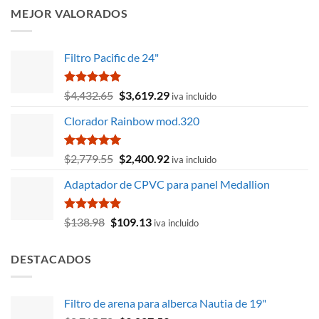
original
actual
MEJOR VALORADOS
era:
es:
$3,186.52.
$3,027.19.
Filtro Pacific de 24"
Valorado
El
El
$
4,432.65
$
3,619.29
iva incluido
con
5.00
precio
precio
de 5
Clorador Rainbow mod.320
original
actual
era:
es:
$4,432.65.
$3,619.29.
Valorado
El
El
$
2,779.55
$
2,400.92
iva incluido
con
5.00
precio
precio
de 5
Adaptador de CPVC para panel Medallion
original
actual
era:
es:
$2,779.55.
$2,400.92.
Valorado
El
El
$
138.98
$
109.13
iva incluido
con
5.00
precio
precio
de 5
original
actual
DESTACADOS
era:
es:
$138.98.
$109.13.
Filtro de arena para alberca Nautia de 19"