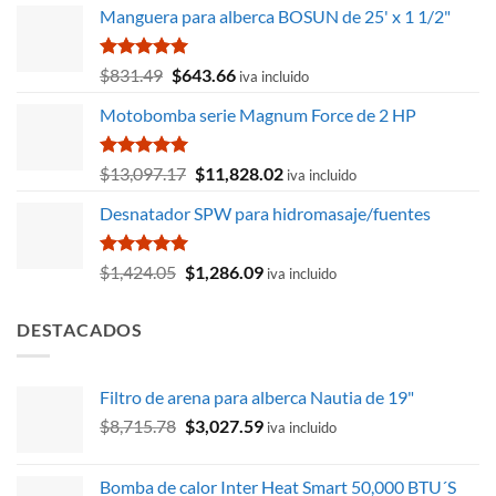
Manguera para alberca BOSUN de 25' x 1 1/2"
Valorado
El
El
$
831.49
$
643.66
iva incluido
con
5.00
precio
precio
de 5
Motobomba serie Magnum Force de 2 HP
original
actual
era:
es:
$831.49.
$643.66.
Valorado
El
El
$
13,097.17
$
11,828.02
iva incluido
con
5.00
precio
precio
de 5
Desnatador SPW para hidromasaje/fuentes
original
actual
era:
es:
$13,097.17.
$11,828.02.
Valorado
El
El
$
1,424.05
$
1,286.09
iva incluido
con
5.00
precio
precio
de 5
original
actual
DESTACADOS
era:
es:
$1,424.05.
$1,286.09.
Filtro de arena para alberca Nautia de 19"
El
El
$
8,715.78
$
3,027.59
iva incluido
precio
precio
original
actual
Bomba de calor Inter Heat Smart 50,000 BTU´S
era:
es: