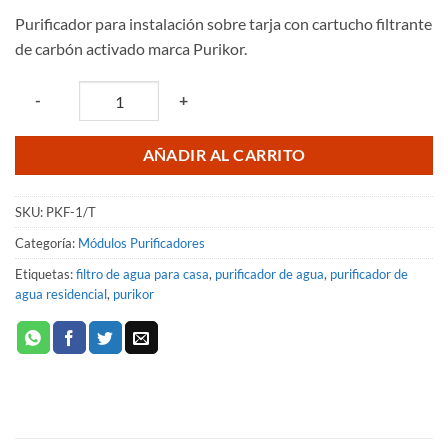
de 5
Purificador para instalación sobre tarja con cartucho filtrante
en
base a
de carbón activado marca Purikor.
valoraciones
de
clientes
Quantity
-
+
AÑADIR AL CARRITO
SKU:
PKF-1/T
Categoría:
Módulos Purificadores
Etiquetas:
filtro de agua para casa
,
purificador de agua
,
purificador de
agua residencial
,
purikor