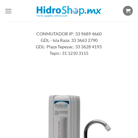
Saltar
al
contenido
CONMUTADOR IP: 33 9689 4660
GDL - Isla Raza: 33 3663 2790
GDL- Plaza Tepeyac: 33 3628 4193
Tepic: 31 1210 3115