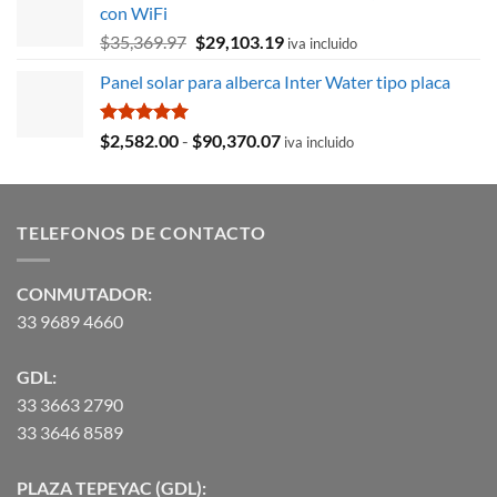
con WiFi
$8,715.78.
$3,027.59.
El
El
$
35,369.97
$
29,103.19
iva incluido
precio
precio
Panel solar para alberca Inter Water tipo placa
original
actual
era:
es:
$35,369.97.
$29,103.19.
Valorado
Rango
$
2,582.00
-
$
90,370.07
iva incluido
con
5.00
de
de 5
precios:
desde
TELEFONOS DE CONTACTO
$2,582.00
hasta
$90,370.07
CONMUTADOR:
33 9689 4660
GDL:
33 3663 2790
33 3646 8589
PLAZA TEPEYAC (GDL):