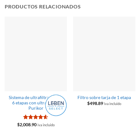
PRODUCTOS RELACIONADOS
Sistema de ultrafiltracion de
Filtro sobre tarja de 1 etapa
6 etapas con ultravioleta
$
498.89
iva incluido
Purikor
Valorado
$
2,008.90
iva incluido
con
4.58
de 5