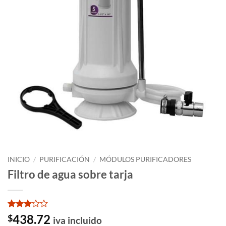
INICIO
/
PURIFICACIÓN
/
MÓDULOS PURIFICADORES
Filtro de agua sobre tarja
Valorado
2
438.72
$
iva incluido
con
3