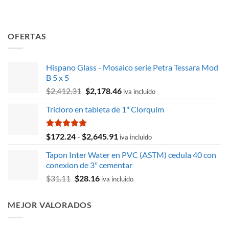
OFERTAS
Hispano Glass - Mosaico serie Petra Tessara Mod
B 5 x 5
El
El
$
2,412.31
$
2,178.46
iva incluido
precio
precio
Tricloro en tableta de 1" Clorquim
original
actual
era:
es:
$2,412.31.
$2,178.46.
Valorado
Rango
$
172.24
-
$
2,645.91
iva incluido
con
5.00
de
de 5
Tapon Inter Water en PVC (ASTM) cedula 40 con
precios:
conexion de 3" cementar
desde
El
El
$
31.11
$
28.16
$172.24
iva incluido
precio
precio
hasta
original
actual
$2,645.91
MEJOR VALORADOS
era:
es:
$31.11.
$28.16.