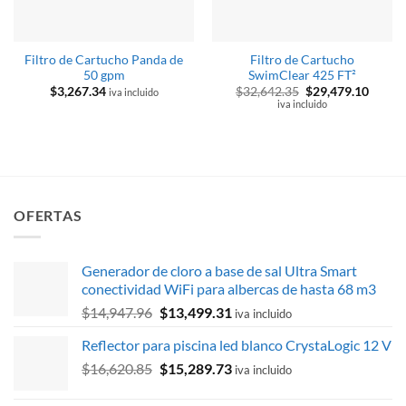
Filtro de Cartucho Panda de
Filtro de Cartucho
50 gpm
SwimClear 425 FT²
El
El
$
3,267.34
$
32,642.35
$
29,479.10
iva incluido
precio
precio
iva incluido
original
actual
era:
es:
$32,642.35.
$29,47
OFERTAS
Generador de cloro a base de sal Ultra Smart
conectividad WiFi para albercas de hasta 68 m3
El
El
$
14,947.96
$
13,499.31
iva incluido
precio
precio
Reflector para piscina led blanco CrystaLogic 12 V
original
actual
El
El
$
16,620.85
era:
$
15,289.73
es:
iva incluido
precio
precio
$14,947.96.
$13,499.31.
original
actual