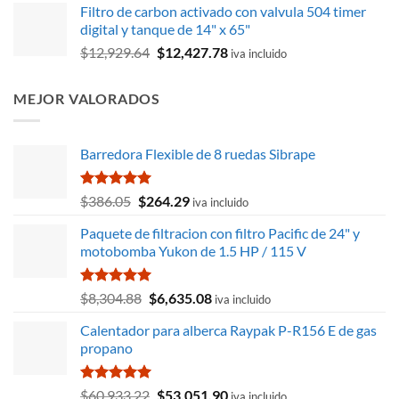
Filtro de carbon activado con valvula 504 timer
era:
es:
digital y tanque de 14" x 65"
$16,620.85.
$15,289.73.
El
El
$
12,929.64
$
12,427.78
iva incluido
precio
precio
original
actual
MEJOR VALORADOS
era:
es:
$12,929.64.
$12,427.78.
Barredora Flexible de 8 ruedas Sibrape
Valorado
El
El
$
386.05
$
264.29
iva incluido
con
5.00
precio
precio
de 5
Paquete de filtracion con filtro Pacific de 24" y
original
actual
motobomba Yukon de 1.5 HP / 115 V
era:
es:
$386.05.
$264.29.
Valorado
El
El
$
8,304.88
$
6,635.08
iva incluido
con
5.00
precio
precio
de 5
Calentador para alberca Raypak P-R156 E de gas
original
actual
propano
era:
es:
$8,304.88.
$6,635.08.
Valorado
El
El
$
60,933.22
$
53,051.90
iva incluido