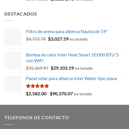
con
5.00
precio
precio
de 5
original
actual
DESTACADOS
era:
es:
$60,933.22.
$53,051.90.
Filtro de arena para alberca Nautia de 19"
El
El
$
8,715.78
$
3,027.59
iva incluido
precio
precio
original
actual
Bomba de calor Inter Heat Smart 50,000 BTU´S
era:
es:
con WiFi
$8,715.78.
$3,027.59.
El
El
$
35,369.97
$
29,103.19
iva incluido
precio
precio
Panel solar para alberca Inter Water tipo placa
original
actual
era:
es:
$35,369.97.
$29,103.19.
Valorado
Rango
$
2,582.00
-
$
90,370.07
iva incluido
con
5.00
de
de 5
precios:
desde
TELEFONOS DE CONTACTO
$2,582.00
hasta