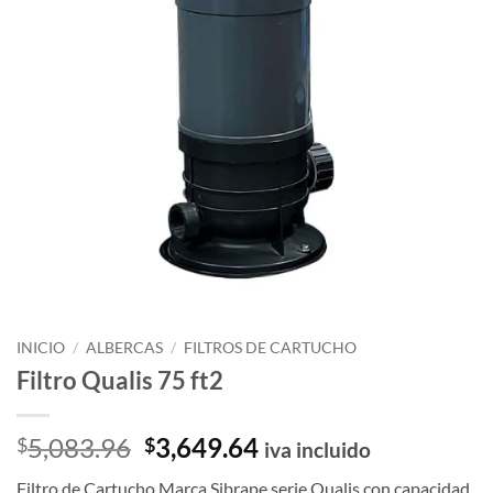
INICIO
/
ALBERCAS
/
FILTROS DE CARTUCHO
Filtro Qualis 75 ft2
El
El
5,083.96
3,649.64
$
$
iva incluido
precio
precio
Filtro de Cartucho Marca Sibrape serie Qualis con capacidad