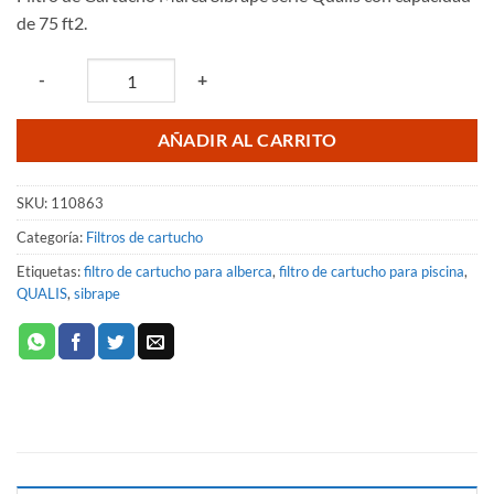
original
actual
de 75 ft2.
era:
es:
$5,083.96.
$3,649.64.
Quantity
-
+
AÑADIR AL CARRITO
SKU:
110863
Categoría:
Filtros de cartucho
Etiquetas:
filtro de cartucho para alberca
,
filtro de cartucho para piscina
,
QUALIS
,
sibrape