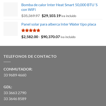
original
actual
Bomba de calor Inter Heat Smart 50,000 BTU´S
era:
es:
con WiFi
$8,715.78.
$3,027.59.
El
El
$
35,369.97
$
29,103.19
iva incluido
precio
precio
Panel solar para alberca Inter Water tipo placa
original
actual
era:
es:
$35,369.97.
$29,103.19.
Valorado
Rango
$
2,582.00
-
$
90,370.07
iva incluido
con
5.00
de
de 5
precios:
desde
TELEFONOS DE CONTACTO
$2,582.00
hasta
$90,370.07
CONMUTADOR:
33 9689 4660
GDL:
33 3663 2790
33 3646 8589