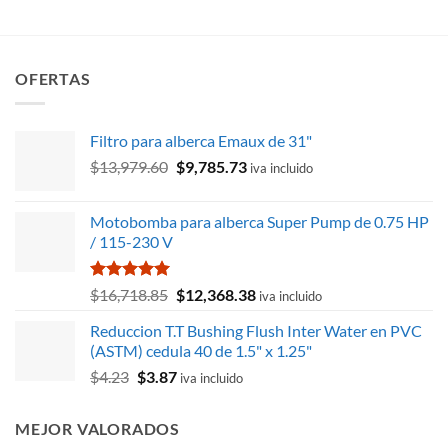
OFERTAS
Filtro para alberca Emaux de 31"
El
El
$
13,979.60
$
9,785.73
iva incluido
precio
precio
original
actual
Motobomba para alberca Super Pump de 0.75 HP
era:
es:
/ 115-230 V
$13,979.60.
$9,785.73.
Valorado
El
El
$
16,718.85
$
12,368.38
iva incluido
con
5.00
precio
precio
de 5
Reduccion T.T Bushing Flush Inter Water en PVC
original
actual
(ASTM) cedula 40 de 1.5" x 1.25"
era:
es:
El
El
$
4.23
$
3.87
$16,718.85.
$12,368.38.
iva incluido
precio
precio
original
actual
MEJOR VALORADOS
era:
es: