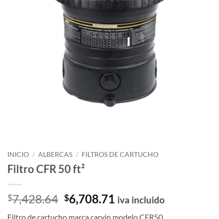
INICIO
/
ALBERCAS
/
FILTROS DE CARTUCHO
Filtro CFR 50 ft²
El
El
7,428.64
6,708.71
$
$
iva incluido
precio
precio
Filtro de cartucho marca carvin modelo CFR50