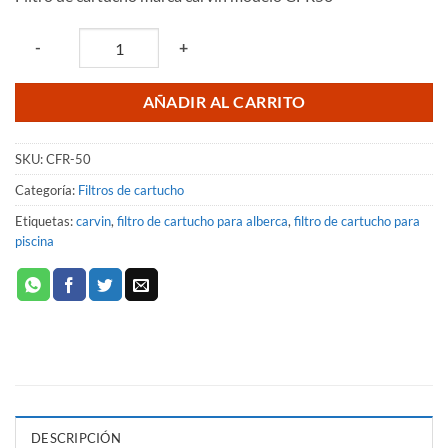
original
actual
era:
es:
Quantity
-
+
$7,428.64.
$6,708.71.
AÑADIR AL CARRITO
SKU:
CFR-50
Categoría:
Filtros de cartucho
Etiquetas:
carvin
,
filtro de cartucho para alberca
,
filtro de cartucho para
piscina
DESCRIPCIÓN