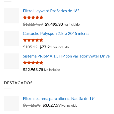
$4.23.
$3.87.
Filtro Hayward ProSeries de 16"
Valorado
El
El
$
12,154.57
$
9,495.30
iva incluido
con
5.00
precio
precio
de 5
Cartucho Polyspun 2.5″ x 20″ 5 micras
original
actual
era:
es:
$12,154.57.
$9,495.30.
Valorado
El
El
$
105.12
$
77.21
iva incluido
con
5.00
precio
precio
de 5
Sistema PRISMA 1.5 HP con variador Water Drive
original
actual
era:
es:
$105.12.
$77.21.
Valorado
$
22,963.75
iva incluido
con
5.00
de 5
DESTACADOS
Filtro de arena para alberca Nautia de 19"
El
El
$
8,715.78
$
3,027.59
iva incluido
precio
precio