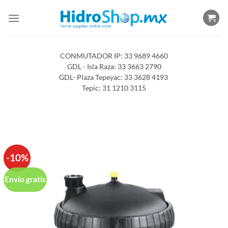
Saltar
al
contenido
CONMUTADOR IP: 33 9689 4660
GDL - Isla Raza: 33 3663 2790
GDL- Plaza Tepeyac: 33 3628 4193
Tepic: 31 1210 3115
-10%
Envío gratis