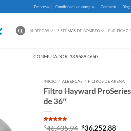
Empresa
Condiciones de compra
Contacto
Blog
ALBERCAS
SISTEMAS DE BOMBEO
PURIFICAC
CONMUTADOR: 33 9689 4660
INICIO
/
ALBERCAS
/
FILTROS DE ARENA
Filtro Hayward ProSeries
de 36″
Valorado
1
El
El
46,405.94
36,252.88
$
$
con
5
de 5