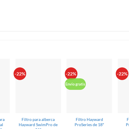
S
-22%
-22%
-22%
Envío gratis
ara
Filtro para alberca
Filtro Hayward
F
al
Hayward SwimPro de
ProSeries de 18″
P