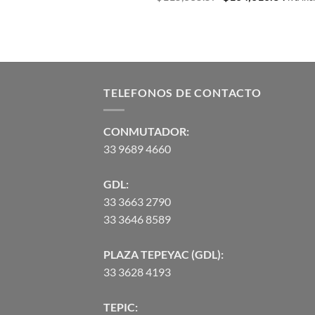
precio
precio
original
actual
era:
es:
$115,835.57.
$104,
TELEFONOS DE CONTACTO
CONMUTADOR:
33 9689 4660
GDL:
33 3663 2790
33 3646 8589
PLAZA TEPEYAC (GDL):
33 3628 4193
TEPIC: