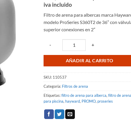
precio
prec
iva incluido
en base a
valoración
original
actu
de un
Filtro de arena para albercas marca Haywar
era:
es:
cliente
modelo ProSeries S360T2 de 36″ con válvul
$46,405.94.
$36,
superior conexiones en 2″
Quantity
-
+
AÑADIR AL CARRITO
SKU:
110537
Categoría:
Filtros de arena
Etiquetas:
filtro de arena para alberca
,
filtro de aren
para piscina
,
hayward
,
PROMO
,
proseries