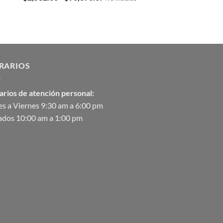
con
5.00
de
de 5
precios:
desde
$2,582.00
hasta
$90,370.07
RARIOS
arios de atención personal:
s a Viernes 9:30 am a 6:00 pm
ados 10:00 am a 1:00 pm