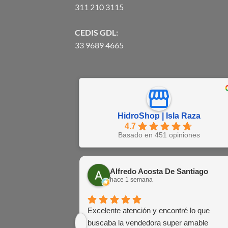
311 210 3115
CEDIS GDL:
33 9689 4665
HidroShop | Isla Raza
4.7
Basado en 451 opiniones
Alfredo Acosta De Santiago
hace 1 semana
Excelente atención y encontré lo que
buscaba la vendedora super amable