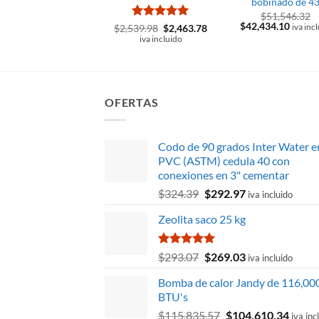
bobinado de 43
$
51,546.32
El
El
$
42,434.10
Valorado
El
El
$
2,539.98
$
2,463.78
iva inc
precio
precio
precio
precio
con
5
de 5
iva incluido
original
actual
original
actual
era:
es:
era:
es:
$51,546.32.
$42,43
$2,539.98.
$2,463.78.
OFERTAS
Codo de 90 grados Inter Water e
PVC (ASTM) cedula 40 con
conexiones en 3" cementar
El
El
$
324.39
$
292.97
iva incluido
precio
precio
Zeolita saco 25 kg
original
actual
era:
es:
$324.39.
$292.97.
Valorado
El
El
$
293.07
$
269.03
iva incluido
con
5.00
precio
precio
de 5
Bomba de calor Jandy de 116,00
original
actual
BTU's
era:
es:
El
El
$
115,835.57
$
104,610.34
$293.07.
$269.03.
iva inc