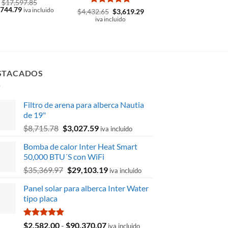
$
17,597.85
El
,744.79
iva incluido
Valorado
El
El
Valorado
El
$
4,432.65
$
3,619.29
$
3,358.51
$
2,730.
io
precio
precio
precio
precio
con
5
de 5
con
5
de 5
iva incluido
iva incluido
inal
actual
original
actual
original
es:
era:
es:
era:
597.85.
$13,744.79.
$4,432.65.
$3,619.29.
$3,358.
STACADOS
Filtro de arena para alberca Nautia
de 19"
El
El
$
8,715.78
$
3,027.59
iva incluido
precio
precio
Bomba de calor Inter Heat Smart
original
actual
50,000 BTU´S con WiFi
era:
es:
El
El
$
35,369.97
$
29,103.19
$8,715.78.
$3,027.59.
iva incluido
precio
precio
Panel solar para alberca Inter Water
original
actual
tipo placa
era:
es:
$35,369.97.
$29,103.19.
Valorado
Rango
$
2,582.00
-
$
90,370.07
iva incluido