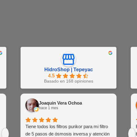
HidroShop | Tepeyac
4.5
Basado en 168 opiniones
Juan Barajas
Joaquin Vera Ochoa
EN
hace 1 semana
hace 1 mes
hac
Buena atención al cliente de las agentes
Tiene todos los filtros purikor para mi filtro
Muy atent
Siemp
de venta
de 5 pasos de ósmosis inversa y atención
siem