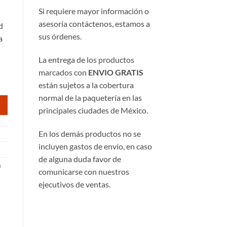
io
Si requiere mayor información o
al
asesoría contáctenos, estamos a
d
sus órdenes.
a
252.88.
La entrega de los productos
marcados con
ENVIO GRATIS
están sujetos a la cobertura
normal de la paquetería en las
principales ciudades de México.
En los demás productos no se
incluyen gastos de envío, en caso
de alguna duda favor de
a
comunicarse con nuestros
ejecutivos de ventas.