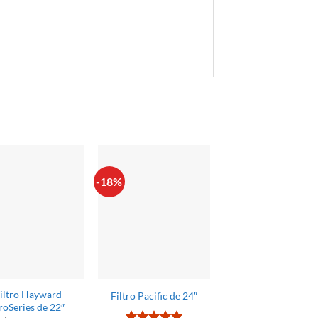
-18%
-19%
iltro Hayward
Filtro Pacific de 24″
Filtro Pacific de 1
roSeries de 22″