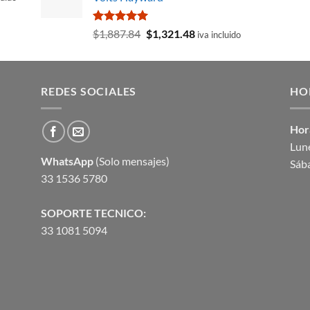
era:
es:
$1,104.69.
$919.09.
Valorado
El
El
$
1,887.84
$
1,321.48
iva incluido
con
5.00
precio
precio
610.34.
de 5
original
actual
era:
es:
REDES SOCIALES
$1,887.84.
$1,321.48.
HO
Hor
Lune
WhatsApp
(Solo mensajes)
Sáb
33 1536 5780
SOPORTE TECNICO:
33 1081 5094