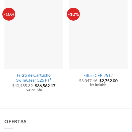
-10%
-10%
Filtro de Cartucho
Filtro CFR 25 ft²
SwimClear 525 FT²
El
El
$
3,047.46
$
2,752.00
precio
precio
iva incluido
El
El
$
40,485.39
$
36,562.17
original
actual
precio
precio
iva incluido
era:
es:
original
actual
$3,047.46.
$2,752.
era:
es:
$40,485.39.
$36,562.17.
OFERTAS