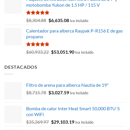
original
actual
motobomba Yukon de 1.5 HP / 115 V
era:
es:
$386.05.
$264.29.
Valorado
El
El
$
8,304.88
$
6,635.08
iva incluido
con
5.00
precio
precio
de 5
Calentador para alberca Raypak P-R156 E de gas
original
actual
propano
era:
es:
$8,304.88.
$6,635.08.
Valorado
El
El
$
60,933.22
$
53,051.90
iva incluido
con
5.00
precio
precio
de 5
original
actual
DESTACADOS
era:
es:
$60,933.22.
$53,051.90.
Filtro de arena para alberca Nautia de 19"
El
El
$
8,715.78
$
3,027.59
iva incluido
precio
precio
original
actual
Bomba de calor Inter Heat Smart 50,000 BTU´S
era:
es:
con WiFi
$8,715.78.
$3,027.59.
El
El
$
35,369.97
$
29,103.19
iva incluido
precio
precio