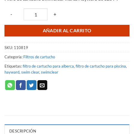
original
actual
era:
es:
Quantity
-
+
$28,795.45.
$26,005.00.
AÑADIR AL CARRITO
SKU:
110819
Categoría:
Filtros de cartucho
Etiquetas:
filtro de cartucho para alberca
,
filtro de cartucho para piscina
,
hayward
,
swim clear
,
swimclear
DESCRIPCIÓN