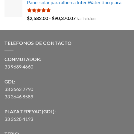
Panel solar para alberca Inter Water tipo placa
original
actual
era:
es:
$35,369.97.
$29,103.19.
Valorado
Rango
$
2,582.00
-
$
90,370.07
iva incluido
con
5.00
de
de 5
precios:
desde
TELEFONOS DE CONTACTO
$2,582.00
hasta
$90,370.07
CONMUTADOR:
33 9689 4660
GDL:
33 3663 2790
33 3646 8589
PLAZA TEPEYAC (GDL):
33 3628 4193
TEPIC: