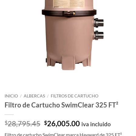
INICIO
/
ALBERCAS
/
FILTROS DE CARTUCHO
Filtro de Cartucho SwimClear 325 FT²
El
El
28,795.45
26,005.00
$
$
iva incluido
precio
precio
Filtro de cartucho SwimClear marca Hayward de 325 FT²