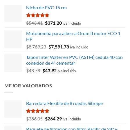
Nicho de PVC 15 cm
Valorado
El
El
$
546.41
$
371.20
iva incluido
con
5.00
precio
precio
de 5
Motobomba para alberca Orum II motor ECO 1
original
actual
HP
era:
es:
El
El
$
8,769.23
$
7,591.78
$546.41.
$371.20.
iva incluido
precio
precio
Tapon Inter Water en PVC (ASTM) cedula 40 con
original
actual
conexion de 4" cementar
era:
es:
El
El
$
48.78
$
43.92
$8,769.23.
$7,591.78.
iva incluido
precio
precio
original
actual
MEJOR VALORADOS
era:
es:
$48.78.
$43.92.
Barredora Flexible de 8 ruedas Sibrape
Valorado
El
El
$
386.05
$
264.29
iva incluido
con
5.00
precio
precio
de 5
Paquete de filtracion con filtro Pacific de 24" y