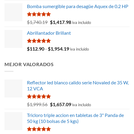
precio
precio
Bomba sumergible para desagüe Aquex de 0.2 HP
original
actual
era:
es:
$6.72.
$6.21.
Valorado
El
El
$
1,740.19
$
1,417.98
iva incluido
con
5.00
precio
precio
de 5
Abrillantador Brillant
original
actual
era:
es:
$1,740.19.
$1,417.98.
Valorado
Rango
$
112.90
-
$
1,954.19
iva incluido
con
4.80
de
de 5
precios:
MEJOR VALORADOS
desde
$112.90
hasta
Reflector led blanco calido serie Novaled de 35 W,
$1,954.19
12 VCA
Valorado
El
El
$
1,999.56
$
1,657.09
iva incluido
con
5.00
precio
precio
de 5
Tricloro triple accion en tabletas de 3" Panda de
original
actual
50 kg (10 bolsas de 5 kgs)
era:
es:
$1,999.56.
$1,657.09.