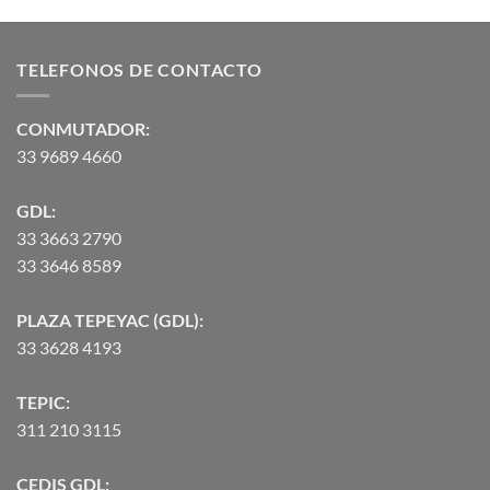
de
de 5
precios:
desde
TELEFONOS DE CONTACTO
$2,582.00
hasta
$90,370.07
CONMUTADOR:
33 9689 4660
GDL:
33 3663 2790
33 3646 8589
PLAZA TEPEYAC (GDL):
33 3628 4193
TEPIC:
311 210 3115
CEDIS GDL: