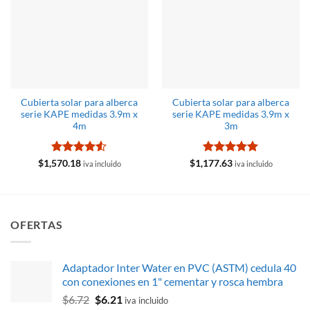
Cubierta solar para alberca
Cubierta solar para alberca
serie KAPE medidas 3.9m x
serie KAPE medidas 3.9m x
4m
3m
Valorado
Valorado
$
1,570.18
$
1,177.63
iva incluido
iva incluido
con
4.5
con
5
de 5
de 5
OFERTAS
Adaptador Inter Water en PVC (ASTM) cedula 40
con conexiones en 1" cementar y rosca hembra
El
El
$
6.72
$
6.21
iva incluido