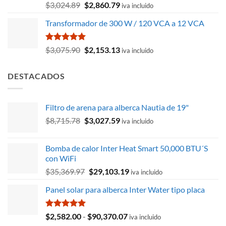
Valorado
El
El
$
3,024.89
$
2,860.79
iva incluido
con
5.00
precio
precio
de 5
Transformador de 300 W / 120 VCA a 12 VCA
original
actual
era:
es:
$3,024.89.
$2,860.79.
Valorado
El
El
$
3,075.90
$
2,153.13
iva incluido
con
5.00
precio
precio
de 5
original
actual
DESTACADOS
era:
es:
$3,075.90.
$2,153.13.
Filtro de arena para alberca Nautia de 19"
El
El
$
8,715.78
$
3,027.59
iva incluido
precio
precio
original
actual
Bomba de calor Inter Heat Smart 50,000 BTU´S
era:
es:
con WiFi
$8,715.78.
$3,027.59.
El
El
$
35,369.97
$
29,103.19
iva incluido
precio
precio
Panel solar para alberca Inter Water tipo placa
original
actual
era:
es:
$35,369.97.
$29,103.19.
Valorado
Rango
$
2,582.00
-
$
90,370.07
iva incluido
con
5.00