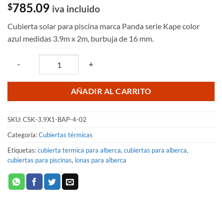
Valorado
2
785.09
$
iva incluido
con
5
de 5
en base a
Cubierta solar para piscina marca Panda serie Kape color
valoraciones
de clientes
azul medidas 3.9m x 2m, burbuja de 16 mm.
Quantity
-
+
AÑADIR AL CARRITO
SKU:
CSK-3.9X1-BAP-4-02
Categoría:
Cubiertas térmicas
Etiquetas:
cubierta termica para alberca
,
cubiertas para alberca
,
cubiertas para piscinas
,
lonas para alberca