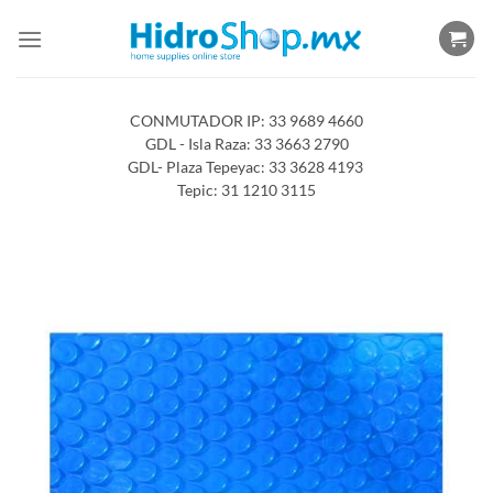
Saltar
al
contenido
CONMUTADOR IP: 33 9689 4660
GDL - Isla Raza: 33 3663 2790
GDL- Plaza Tepeyac: 33 3628 4193
Tepic: 31 1210 3115