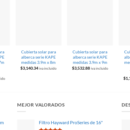
ara
Cubierta solar para
Cubierta solar para
Cub
APE
alberca serie KAPE
alberca serie KAPE
al
 7m
medidas 3.9m x 8m
medidas 3.9m x 9m
me
$
3,140.34
$
3,532.88
iva incluido
iva incluido
$
1,
uido
MEJOR VALORADOS
DE
im
Filtro Hayward ProSeries de 16"