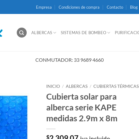
Empresa
Condiciones de compra
Contacto
Blog
ALBERCAS
SISTEMAS DE BOMBEO
PURIFICAC
CONMUTADOR: 33 9689 4660
INICIO
/
ALBERCAS
/
CUBIERTAS TÉRMICAS
Cubierta solar para
alberca serie KAPE
medidas 2.9m x 8m
2,309.07
$
iva incluido