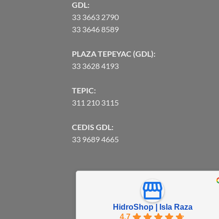
GDL:
33 3663 2790
33 3646 8589
PLAZA TEPEYAC (GDL):
33 3628 4193
TEPIC:
311 210 3115
CEDIS GDL:
33 9689 4665
HidroShop | Isla Raza
4.7