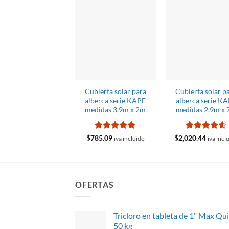
Cubierta solar para
Cubierta solar p
alberca serie KAPE
alberca serie K
medidas 3.9m x 2m
medidas 2.9m x
Valorado
Valorado
$
785.09
$
2,020.44
iva incluido
iva incl
con
5
de 5
con
4.5
de 5
OFERTAS
Tricloro en tableta de 1" Max Qu
50 kg