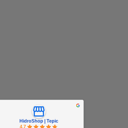
HidroShop | Tepic
4.7