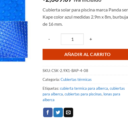
Cubierta solar para piscina marca Panda ser
Kape color azul medidas 2.9m x 8m, burbuja
de 16 mm.
Quantity
-
+
AÑADIR AL CARRITO
SKU:
CSK-2.9X1-BAP-4-08
Categoría:
Cubiertas térmicas
Etiquetas:
cubierta termica para alberca
,
cubiertas
para alberca
,
cubiertas para piscinas
,
lonas para
alberca