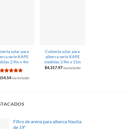
ierta solar para
Cubierta solar para
Cubierta solar pa
berca serie KAPE
alberca serie KAPE
alberca serie KAP
didas 2.9m x 4m
medidas 3.9m x 11m
medidas 3.9m x 4
$
4,317.97
iva incluido
Valorado
Valorado
154.54
$
1,570.18
iva incluido
iva inclui
con
5
de 5
con
4.5
de 5
STACADOS
Filtro de arena para alberca Nautia
de 19"