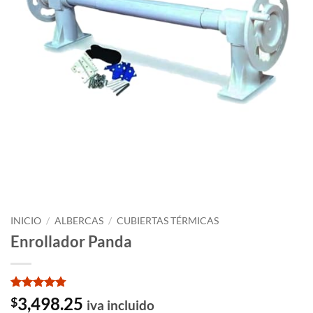
INICIO
/
ALBERCAS
/
CUBIERTAS TÉRMICAS
Enrollador Panda
Valorado
17
3,498.25
$
iva incluido
con
4.76