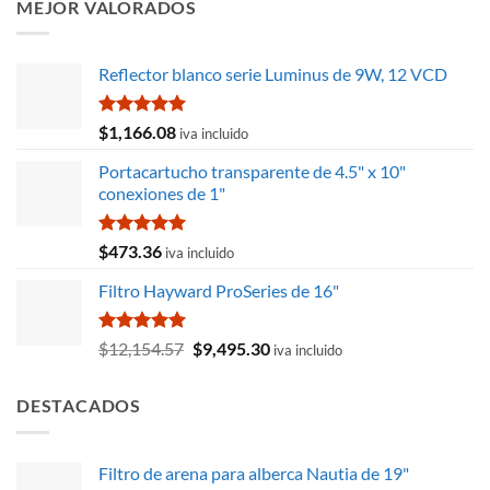
MEJOR VALORADOS
$10,423.30.
$8,656.38.
Reflector blanco serie Luminus de 9W, 12 VCD
Valorado
$
1,166.08
iva incluido
con
5.00
de 5
Portacartucho transparente de 4.5" x 10"
conexiones de 1"
Valorado
$
473.36
iva incluido
con
5.00
de 5
Filtro Hayward ProSeries de 16"
Valorado
El
El
$
12,154.57
$
9,495.30
iva incluido
con
5.00
precio
precio
de 5
original
actual
DESTACADOS
era:
es:
$12,154.57.
$9,495.30.
Filtro de arena para alberca Nautia de 19"