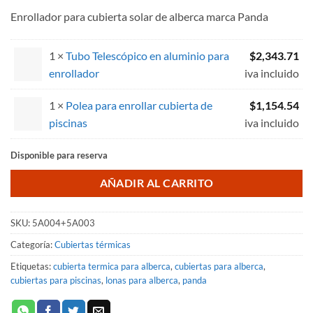
de 5 en
Enrollador para cubierta solar de alberca marca Panda
base a
valoraciones
de clientes
1 ×
Tubo Telescópico en aluminio para
$
2,343.71
enrollador
iva incluido
1 ×
Polea para enrollar cubierta de
$
1,154.54
piscinas
iva incluido
Disponible para reserva
AÑADIR AL CARRITO
SKU:
5A004+5A003
Categoría:
Cubiertas térmicas
Etiquetas:
cubierta termica para alberca
,
cubiertas para alberca
,
cubiertas para piscinas
,
lonas para alberca
,
panda