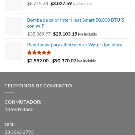
El
El
$
8,715.78
$
3,027.59
iva incluido
precio
precio
original
actual
Bomba de calor Inter Heat Smart 50,000 BTU´S
era:
es:
con WiFi
$8,715.78.
$3,027.59.
El
El
$
35,369.97
$
29,103.19
iva incluido
precio
precio
Panel solar para alberca Inter Water tipo placa
original
actual
era:
es:
$35,369.97.
$29,103.19.
Valorado
Rango
$
2,582.00
-
$
90,370.07
iva incluido
con
5.00
de
de 5
precios:
desde
TELEFONOS DE CONTACTO
$2,582.00
hasta
$90,370.07
CONMUTADOR:
33 9689 4660
GDL:
33 3663 2790