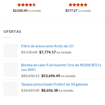
Valorado
Valorado
$
2,020.44
$
577.27
iva incluido
iva incluido
con
4.5
con
5
de 5
de 5
OFERTAS
Filtro de arena serie Arctic de 31"
El
El
$
9,130.68
$
7,774.17
iva incluido
precio
precio
original
actual
Bomba de calor Full Inverter Oris de 90,000 BTU’s
era:
es:
con WiFi
$9,130.68.
$7,774.17.
El
El
$
80,430.13
$
53,696.49
iva incluido
precio
precio
Tanque presurizado Profort de 50 galones
original
actual
El
El
$
10,423.30
era:
$
8,656.38
es:
iva incluido
precio
precio
$80,430.13.
$53,696.49.
original
actual
era:
es: