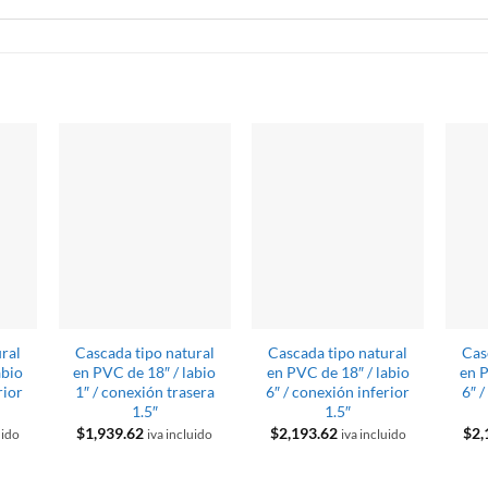
S
ural
Cascada tipo natural
Cascada tipo natural
Cas
abio
en PVC de 18″ / labio
en PVC de 18″ / labio
en P
rior
1″ / conexión trasera
6″ / conexión inferior
6″ 
1.5″
1.5″
$
1,939.62
$
2,193.62
$
2,
uido
iva incluido
iva incluido