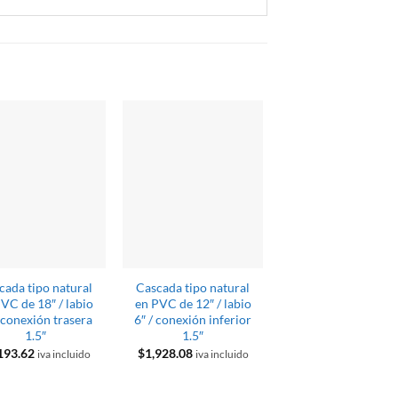
cada tipo natural
Cascada tipo natural
Cascada tipo natur
VC de 18″ / labio
en PVC de 12″ / labio
en PVC de 24″ / lab
/ conexión trasera
6″ / conexión inferior
6″ / conexión trase
1.5″
1.5″
1.5″
193.62
$
1,928.08
iva incluido
iva incluido
Valorado
$
2,412.99
iva inclui
con
5
de 5