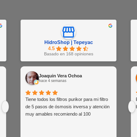
HidroShop | Tepeyac
4.5
Basado en 168 opiniones
Juan Barajas
Joaquin Vera Ochoa
EN
hace 1 semana
hace 4 semanas
hac
Buena atención al cliente de las agentes
Tiene todos los filtros purikor para mi filtro
Muy atent
Siemp
de venta
de 5 pasos de ósmosis inversa y atención
siem
muy amables recomiendo al 100