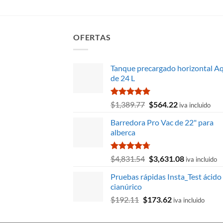
$1,305.42.
$1,178.87.
OFERTAS
Tanque precargado horizontal A
de 24 L
Valorado
El
El
$
1,389.77
$
564.22
iva incluido
con
5.00
precio
precio
de 5
Barredora Pro Vac de 22" para
original
actual
alberca
era:
es:
$1,389.77.
$564.22.
Valorado
El
El
$
4,831.54
$
3,631.08
iva incluido
con
4.67
precio
precio
de 5
Pruebas rápidas Insta_Test ácido
original
actual
cianúrico
era:
es:
El
El
$
192.11
$
173.62
$4,831.54.
$3,631.08.
iva incluido
precio
precio
original
actual