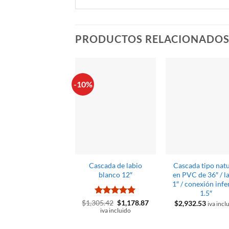
PRODUCTOS RELACIONADO
-10%
Cascada de labio
Cascada tipo nat
blanco 12″
en PVC de 36″ / l
1″ / conexión infe
1.5″
Valorado
El
El
$
1,305.42
$
1,178.87
$
2,932.53
iva incl
precio
precio
con
5
de 5
iva incluido
original
actual
era:
es: