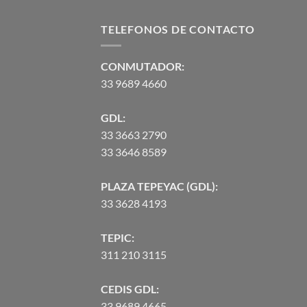
era:
es:
$192.11.
$173.62.
TELEFONOS DE CONTACTO
CONMUTADOR:
33 9689 4660
GDL:
33 3663 2790
33 3646 8589
PLAZA TEPEYAC (GDL):
33 3628 4193
TEPIC:
311 210 3115
CEDIS GDL:
33 9689 4665