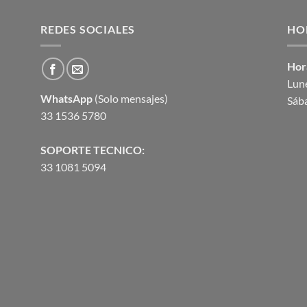
original
actual
era:
es:
REDES SOCIALES
$1,378.88.
$965.21.
HO
Hor
Lune
WhatsApp
(Solo mensajes)
Sáb
33 1536 5780
SOPORTE TECNICO:
33 1081 5094