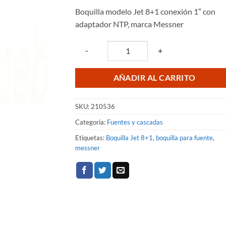
original
actual
Boquilla modelo Jet 8+1 conexión 1″ con
era:
es:
adaptador NTP, marca Messner
$4,965.17.
$3,513.
Quantity
-
+
AÑADIR AL CARRITO
SKU:
210536
Categoría:
Fuentes y cascadas
Etiquetas:
Boquilla Jet 8+1
,
boquilla para fuente
,
messner