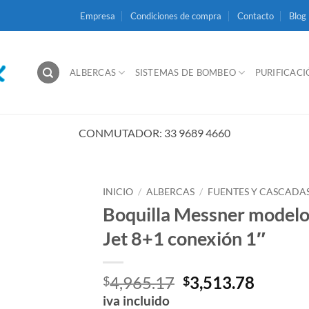
Empresa
Condiciones de compra
Contacto
Blog
ALBERCAS
SISTEMAS DE BOMBEO
PURIFICAC
CONMUTADOR: 33 9689 4660
INICIO
/
ALBERCAS
/
FUENTES Y CASCADA
Boquilla Messner model
Jet 8+1 conexión 1″
El
El
4,965.17
3,513.78
$
$
precio
precio
iva incluido