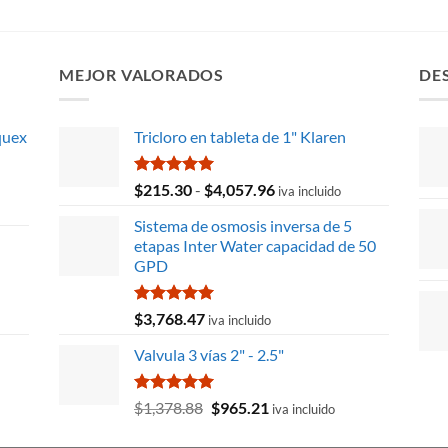
MEJOR VALORADOS
DE
quex
Tricloro en tableta de 1" Klaren
Valorado
Rango
$
215.30
-
$
4,057.96
iva incluido
con
5.00
de
de 5
Sistema de osmosis inversa de 5
precios:
etapas Inter Water capacidad de 50
desde
GPD
$215.30
hasta
$4,057.96
Valorado
$
3,768.47
iva incluido
con
5.00
de 5
Valvula 3 vías 2" - 2.5"
Valorado
El
El
$
1,378.88
$
965.21
iva incluido
con
5.00
precio
precio
de 5