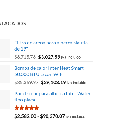
STACADOS
Filtro de arena para alberca Nautia
de 19"
El
El
$
8,715.78
$
3,027.59
iva incluido
precio
precio
Bomba de calor Inter Heat Smart
original
actual
50,000 BTU´S con WiFi
era:
es:
El
El
$
35,369.97
$
29,103.19
$8,715.78.
$3,027.59.
iva incluido
precio
precio
Panel solar para alberca Inter Water
original
actual
tipo placa
era:
es:
$35,369.97.
$29,103.19.
Valorado
Rango
$
2,582.00
-
$
90,370.07
iva incluido
con
5.00
de
de 5
precios:
desde