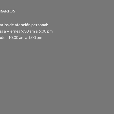
$2,582.00
hasta
RARIOS
$90,370.07
arios de atención personal:
s a Viernes 9:30 am a 6:00 pm
ados 10:00 am a 1:00 pm