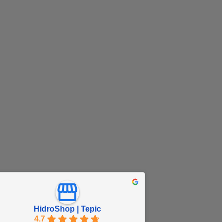
HidroShop | Tepic
4.7