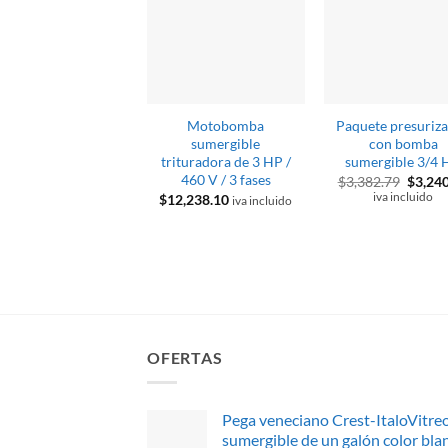
Motobomba
Paquete presuriz
sumergible
con bomba
trituradora de 3 HP /
sumergible 3/4 
460 V / 3 fases
El
$
3,382.79
$
3,24
precio
iva incluido
$
12,238.10
iva incluido
origina
era:
$3,382
OFERTAS
Pega veneciano Crest-ItaloVitre
sumergible de un galón color bla