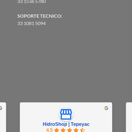
33 1536 5780
SOPORTE TECNICO:
33 1081 5094
HidroShop | Tepeyac
4.5