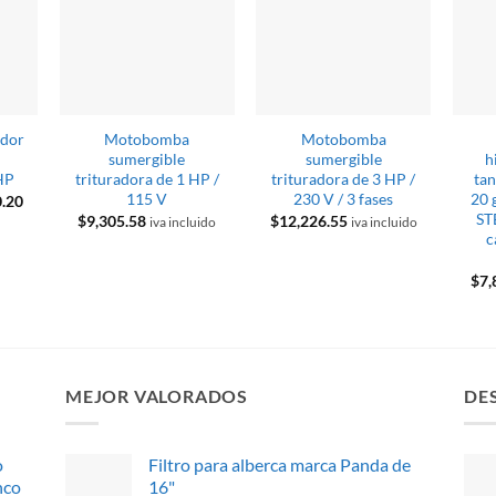
ador
Motobomba
Motobomba
sumergible
sumergible
h
HP
trituradora de 1 HP /
trituradora de 3 HP /
ta
115 V
230 V / 3 fases
20 
El
0.20
precio
ST
$
9,305.58
$
12,226.55
iva incluido
iva incluido
l
actual
c
es:
.79.
$3,240.20.
$
7,
MEJOR VALORADOS
DE
o
Filtro para alberca marca Panda de
nco
16"