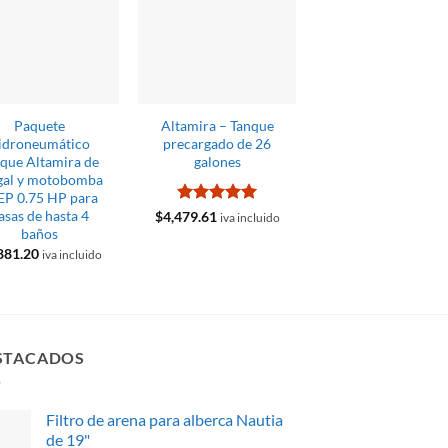
Paquete
Altamira – Tanque
Motobomba
idroneumático
precargado de 26
sumergible serie
nque Altamira de
galones
Robusta trisfasica 
gal y motobomba
15 HP / 460 V
EP 0.75 HP para
$
43,583.80
El
El
$
40,532.93
Valorado
asas de hasta 4
$
4,479.61
iva inclu
iva incluido
precio
precio
con
5
de 5
baños
original
actual
881.20
era:
es:
iva incluido
$43,583.80.
$40,532
STACADOS
Filtro de arena para alberca Nautia
de 19"