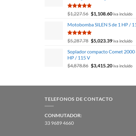
Valorado
El
El
$
1,227.56
$
1,108.60
iva incluido
con
5.00
precio
precio
de 5
Motobomba SILEN S de 1 HP / 1
original
actual
era:
es:
$1,227.56.
$1,108.60.
Valorado
El
El
$
5,287.78
$
5,023.39
iva incluido
con
5.00
precio
precio
de 5
Soplador compacto Comet 2000 
original
actual
HP / 115 V
era:
es:
El
El
$
4,878.86
$
3,415.20
$5,287.78.
$5,023.39.
iva incluido
precio
precio
original
actual
era:
es:
$4,878.86.
$3,415.20.
TELEFONOS DE CONTACTO
CONMUTADOR:
33 9689 4660