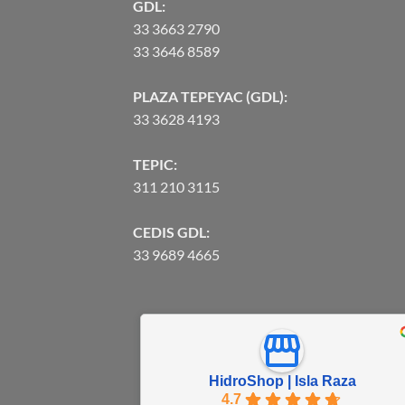
GDL:
33 3663 2790
33 3646 8589
PLAZA TEPEYAC (GDL):
33 3628 4193
TEPIC:
311 210 3115
CEDIS GDL:
33 9689 4665
HidroShop | Isla Raza
4.7