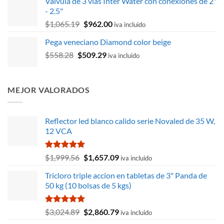
Válvula de 3 vías Inter Water con conexiones de 2"
original
actual
- 2.5"
era:
es:
El
El
$
1,065.19
$
962.00
$2,539.98.
$2,463.78.
iva incluido
precio
precio
Pega veneciano Diamond color beige
original
actual
El
El
$
558.28
$
509.29
era:
es:
iva incluido
precio
precio
$1,065.19.
$962.00.
original
actual
era:
es:
MEJOR VALORADOS
$558.28.
$509.29.
Reflector led blanco calido serie Novaled de 35 W,
12 VCA
Valorado
El
El
$
1,999.56
$
1,657.09
iva incluido
con
5.00
precio
precio
de 5
Tricloro triple accion en tabletas de 3" Panda de
original
actual
50 kg (10 bolsas de 5 kgs)
era:
es:
$1,999.56.
$1,657.09.
Valorado
El
El
$
3,024.89
$
2,860.79
iva incluido
con
5.00
precio
precio