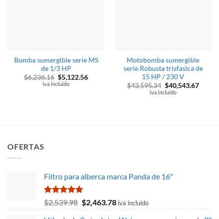
Bomba sumergible serie MS
Motobomba sumergible
de 1/3 HP
serie Robusta trisfasica de
15 HP / 230 V
El
El
$
6,236.16
$
5,122.56
precio
precio
iva incluido
El
El
$
43,595.34
$
40,543.67
original
actual
precio
precio
iva incluido
era:
es:
original
actual
$6,236.16.
$5,122.56.
era:
es:
$43,595.34.
$40,54
OFERTAS
Filtro para alberca marca Panda de 16"
Valorado
El
El
$
2,539.98
$
2,463.78
iva incluido
con
5.00
precio
precio
de 5