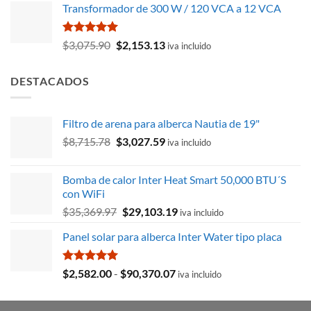
de 5
Transformador de 300 W / 120 VCA a 12 VCA
original
actual
era:
es:
$3,024.89.
$2,860.79.
Valorado
El
El
$
3,075.90
$
2,153.13
iva incluido
con
5.00
precio
precio
de 5
original
actual
DESTACADOS
era:
es:
$3,075.90.
$2,153.13.
Filtro de arena para alberca Nautia de 19"
El
El
$
8,715.78
$
3,027.59
iva incluido
precio
precio
original
actual
Bomba de calor Inter Heat Smart 50,000 BTU´S
era:
es:
con WiFi
$8,715.78.
$3,027.59.
El
El
$
35,369.97
$
29,103.19
iva incluido
precio
precio
Panel solar para alberca Inter Water tipo placa
original
actual
era:
es:
$35,369.97.
$29,103.19.
Valorado
Rango
$
2,582.00
-
$
90,370.07
iva incluido
con
5.00
de
de 5
precios: