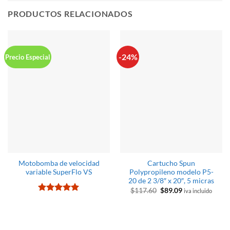
PRODUCTOS RELACIONADOS
-24%
Precio Especial
Motobomba de velocidad
Cartucho Spun
variable SuperFlo VS
Polypropileno modelo P5-
20 de 2 3/8″ x 20″, 5 micras
El
El
$
117.60
$
89.09
iva incluido
precio
precio
Valorado
original
actual
con
5
de 5
era:
es:
$117.60.
$89.09.