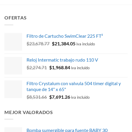
OFERTAS
Filtro de Cartucho SwimClear 225 FT²
El
El
$
23,678.77
$
21,384.05
iva incluido
precio
precio
original
actual
Reloj Intermatic trabajo rudo 110 V
era:
es:
El
El
$
2,274.71
$
1,968.84
$23,678.77.
$21,384.05.
iva incluido
precio
precio
original
actual
Filtro Crystalum con valvula 504 timer digital y
era:
es:
tanque de 14" x 65"
$2,274.71.
$1,968.84.
El
El
$
8,531.66
$
7,691.26
iva incluido
precio
precio
original
actual
MEJOR VALORADOS
era:
es:
$8,531.66.
$7,691.26.
Bomba sumergible para fuente BABY 30