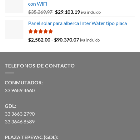
con WiFi
$8,715.78.
$3,027.59.
El
El
$
35,369.97
$
29,103.19
iva incluido
precio
precio
Panel solar para alberca Inter Water tipo placa
original
actual
era:
es:
$35,369.97.
$29,103.19.
Valorado
Rango
$
2,582.00
-
$
90,370.07
iva incluido
con
5.00
de
de 5
precios:
desde
TELEFONOS DE CONTACTO
$2,582.00
hasta
$90,370.07
CONMUTADOR:
33 9689 4660
GDL:
33 3663 2790
33 3646 8589
PLAZA TEPEYAC (GDL):