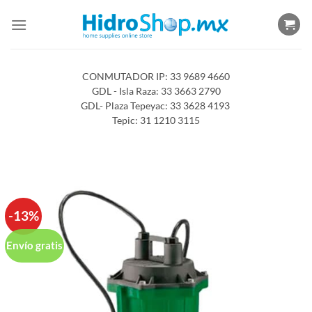
Saltar
al
contenido
CONMUTADOR IP: 33 9689 4660
GDL - Isla Raza: 33 3663 2790
GDL- Plaza Tepeyac: 33 3628 4193
Tepic: 31 1210 3115
-13%
Envío gratis