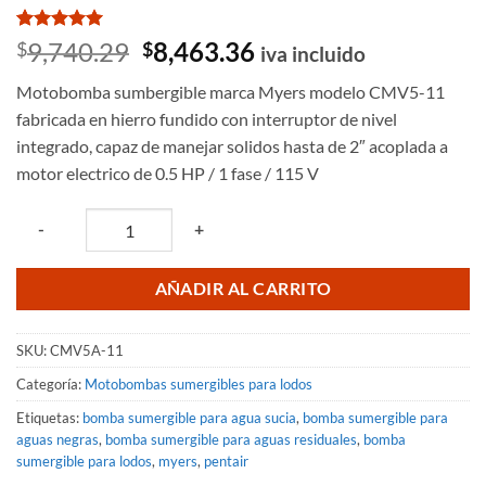
Valorado
1
El
El
9,740.29
8,463.36
$
$
iva incluido
con
5
de 5
precio
precio
en base a
Motobomba sumbergible marca Myers modelo CMV5-11
valoración
original
actual
de un
fabricada en hierro fundido con interruptor de nivel
era:
es:
cliente
integrado, capaz de manejar solidos hasta de 2″ acoplada a
$9,740.29.
$8,463.36.
motor electrico de 0.5 HP / 1 fase / 115 V
Quantity
-
+
AÑADIR AL CARRITO
SKU:
CMV5A-11
Categoría:
Motobombas sumergibles para lodos
Etiquetas:
bomba sumergible para agua sucia
,
bomba sumergible para
aguas negras
,
bomba sumergible para aguas residuales
,
bomba
sumergible para lodos
,
myers
,
pentair