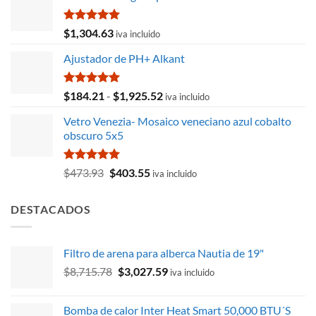
Valorado
$
1,304.63
iva incluido
con
5.00
de 5
Ajustador de PH+ Alkant
Valorado
Rango
$
184.21
-
$
1,925.52
iva incluido
con
5.00
de
de 5
Vetro Venezia- Mosaico veneciano azul cobalto
precios:
obscuro 5x5
desde
$184.21
hasta
Valorado
El
El
$
473.93
$
403.55
iva incluido
con
5.00
$1,925.52
precio
precio
de 5
original
actual
DESTACADOS
era:
es:
$473.93.
$403.55.
Filtro de arena para alberca Nautia de 19"
El
El
$
8,715.78
$
3,027.59
iva incluido
precio
precio
original
actual
Bomba de calor Inter Heat Smart 50,000 BTU´S
era:
es: