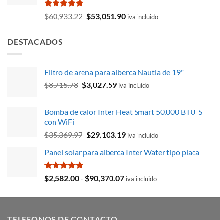
$8,304.88.
$6,635.08.
Valorado
El
El
$
60,933.22
$
53,051.90
iva incluido
con
5.00
precio
precio
de 5
original
actual
DESTACADOS
era:
es:
$60,933.22.
$53,051.90.
Filtro de arena para alberca Nautia de 19"
El
El
$
8,715.78
$
3,027.59
iva incluido
precio
precio
original
actual
Bomba de calor Inter Heat Smart 50,000 BTU´S
era:
es:
con WiFi
$8,715.78.
$3,027.59.
El
El
$
35,369.97
$
29,103.19
iva incluido
precio
precio
Panel solar para alberca Inter Water tipo placa
original
actual
era:
es:
$35,369.97.
$29,103.19.
Valorado
Rango
$
2,582.00
-
$
90,370.07
iva incluido
con
5.00
de
de 5
precios:
desde
TELEFONOS DE CONTACTO
$2,582.00