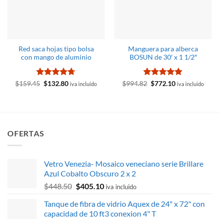
Red saca hojas tipo bolsa
Manguera para alberca
con mango de aluminio
BOSUN de 30′ x 1 1/2″
Valorado
El
El
Valorado
El
El
$
159.45
$
132.80
$
994.82
$
772.10
iva incluido
iva incluido
precio
precio
precio
precio
con
4.71
con
5
de 5
original
actual
original
actual
de 5
era:
es:
era:
es:
$159.45.
$132.80.
$994.82.
$772.10.
OFERTAS
Vetro Venezia- Mosaico veneciano serie Brillare
Azul Cobalto Obscuro 2 x 2
El
El
$
448.50
$
405.10
iva incluido
precio
precio
Tanque de fibra de vidrio Aquex de 24" x 72" con
original
actual
capacidad de 10 ft3 conexion 4" T
era:
es: