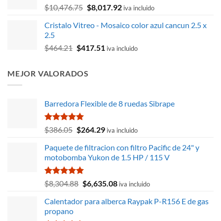
El
El
$
10,476.75
$
8,017.92
$448.50.
$405.10.
iva incluido
precio
precio
Cristalo Vitreo - Mosaico color azul cancun 2.5 x
original
actual
2.5
era:
es:
El
El
$
464.21
$
417.51
$10,476.75.
$8,017.92.
iva incluido
precio
precio
original
actual
MEJOR VALORADOS
era:
es:
$464.21.
$417.51.
Barredora Flexible de 8 ruedas Sibrape
Valorado
El
El
$
386.05
$
264.29
iva incluido
con
5.00
precio
precio
de 5
Paquete de filtracion con filtro Pacific de 24" y
original
actual
motobomba Yukon de 1.5 HP / 115 V
era:
es:
$386.05.
$264.29.
Valorado
El
El
$
8,304.88
$
6,635.08
iva incluido
con
5.00
precio
precio
de 5
Calentador para alberca Raypak P-R156 E de gas
original
actual
propano
era:
es: