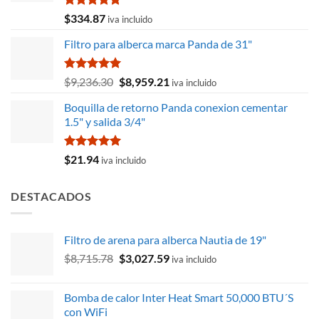
Valorado
$
334.87
iva incluido
con
5.00
de 5
Filtro para alberca marca Panda de 31"
Valorado
El
El
$
9,236.30
$
8,959.21
iva incluido
con
5.00
precio
precio
de 5
Boquilla de retorno Panda conexion cementar
original
actual
1.5" y salida 3/4"
era:
es:
$9,236.30.
$8,959.21.
Valorado
$
21.94
iva incluido
con
5.00
de 5
DESTACADOS
Filtro de arena para alberca Nautia de 19"
El
El
$
8,715.78
$
3,027.59
iva incluido
precio
precio
original
actual
Bomba de calor Inter Heat Smart 50,000 BTU´S
era:
es:
con WiFi
$8,715.78.
$3,027.59.