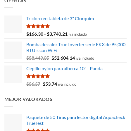
OFERTAS
Tricloro en tableta de 3" Clorquim
Valorado
Rango
$
166.30
-
$
3,740.21
iva incluido
con
5.00
de
de 5
Bomba de calor True Inverter serie EKX de 95,000
precios:
BTU's con WiFi
desde
El
El
$
58,449.05
$
52,604.14
$166.30
iva incluido
precio
precio
hasta
Cepillo nylon para alberca 10" - Panda
original
actual
$3,740.21
era:
es:
$58,449.05.
$52,604.14.
Valorado
El
El
$
56.57
$
53.74
iva incluido
con
5.00
precio
precio
de 5
original
actual
MEJOR VALORADOS
era:
es:
$56.57.
$53.74.
Paquete de 50 Tiras para lector digital Aquacheck
TrueTest