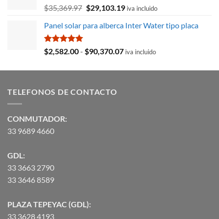
El
El
$
35,369.97
$
29,103.19
iva incluido
precio
precio
Panel solar para alberca Inter Water tipo placa
original
actual
era:
es:
$35,369.97.
$29,103.19.
Valorado
Rango
$
2,582.00
-
$
90,370.07
iva incluido
con
5.00
de
de 5
precios:
desde
TELEFONOS DE CONTACTO
$2,582.00
hasta
$90,370.07
CONMUTADOR:
33 9689 4660
GDL:
33 3663 2790
33 3646 8589
PLAZA TEPEYAC (GDL):
33 3628 4193