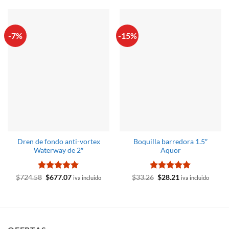
-7%
-15%
Dren de fondo anti-vortex
Boquilla barredora 1.5″
Waterway de 2″
Aquor
Valorado
El
El
Valorado
El
El
$
724.58
$
677.07
$
33.26
$
28.21
iva incluido
iva incluido
precio
precio
precio
precio
con
5
de 5
con
5
de 5
original
actual
original
actual
era:
es:
era:
es:
$724.58.
$677.07.
$33.26.
$28.21.