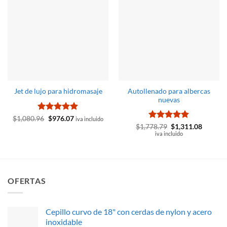
Autollenado para albercas
Jet de lujo para hidromasaje
nuevas
Valorado
El
El
$
1,080.96
$
976.07
iva incluido
precio
precio
con
5
de 5
Valorado
El
El
$
1,778.79
$
1,311.08
original
actual
precio
precio
con
iva incluido
5
de 5
era:
es:
original
actual
$1,080.96.
$976.07.
era:
es:
$1,778.79.
$1,311.
OFERTAS
Cepillo curvo de 18" con cerdas de nylon y acero
inoxidable