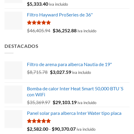
$2,724.41.
$2,256.21.
Valorado
$
5,333.40
iva incluido
con
5.00
de 5
Filtro Hayward ProSeries de 36"
Valorado
El
El
$
46,405.94
$
36,252.88
iva incluido
con
5.00
precio
precio
de 5
original
actual
DESTACADOS
era:
es:
$46,405.94.
$36,252.88.
Filtro de arena para alberca Nautia de 19"
El
El
$
8,715.78
$
3,027.59
iva incluido
precio
precio
original
actual
Bomba de calor Inter Heat Smart 50,000 BTU´S
era:
es:
con WiFi
$8,715.78.
$3,027.59.
El
El
$
35,369.97
$
29,103.19
iva incluido
precio
precio
Panel solar para alberca Inter Water tipo placa
original
actual
era:
es:
$35,369.97.
$29,103.19.
Valorado
Rango
$
2,582.00
-
$
90,370.07
iva incluido
con
5.00