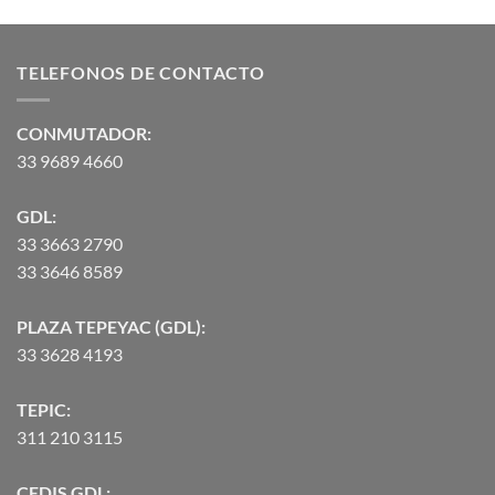
de
de 5
precios:
desde
TELEFONOS DE CONTACTO
$2,582.00
hasta
$90,370.07
CONMUTADOR:
33 9689 4660
GDL:
33 3663 2790
33 3646 8589
PLAZA TEPEYAC (GDL):
33 3628 4193
TEPIC:
311 210 3115
CEDIS GDL: