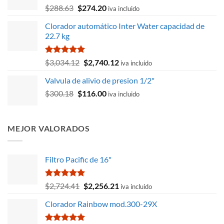
El
El
$
288.63
$
274.20
iva incluido
precio
precio
Clorador automático Inter Water capacidad de
original
actual
22.7 kg
era:
es:
$288.63.
$274.20.
Valorado
El
El
$
3,034.12
$
2,740.12
iva incluido
con
5.00
precio
precio
de 5
Valvula de alivio de presion 1/2"
original
actual
El
El
$
300.18
$
116.00
era:
es:
iva incluido
precio
precio
$3,034.12.
$2,740.12.
original
actual
era:
es:
MEJOR VALORADOS
$300.18.
$116.00.
Filtro Pacific de 16"
Valorado
El
El
$
2,724.41
$
2,256.21
iva incluido
con
5.00
precio
precio
de 5
Clorador Rainbow mod.300-29X
original
actual
era:
es: