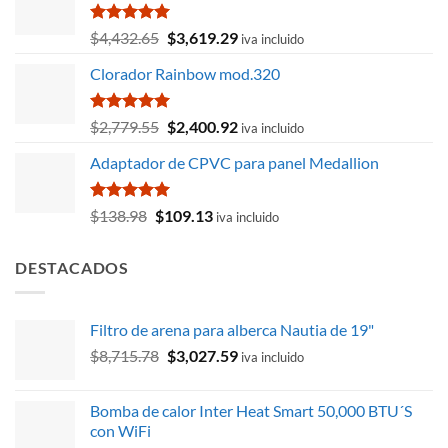
Valorado
El
El
$
4,432.65
$
3,619.29
iva incluido
con
5.00
precio
precio
de 5
Clorador Rainbow mod.320
original
actual
era:
es:
$4,432.65.
$3,619.29.
Valorado
El
El
$
2,779.55
$
2,400.92
iva incluido
con
5.00
precio
precio
de 5
Adaptador de CPVC para panel Medallion
original
actual
era:
es:
$2,779.55.
$2,400.92.
Valorado
El
El
$
138.98
$
109.13
iva incluido
con
5.00
precio
precio
de 5
original
actual
DESTACADOS
era:
es:
$138.98.
$109.13.
Filtro de arena para alberca Nautia de 19"
El
El
$
8,715.78
$
3,027.59
iva incluido
precio
precio
original
actual
Bomba de calor Inter Heat Smart 50,000 BTU´S
era:
es:
con WiFi
$8,715.78.
$3,027.59.