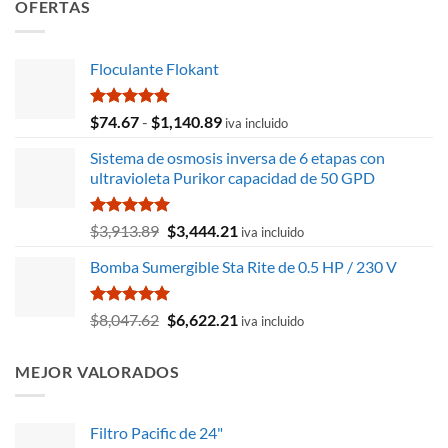
OFERTAS
Floculante Flokant
Valorado
Rango
$
74.67
-
$
1,140.89
iva incluido
con
4.88
de
de 5
Sistema de osmosis inversa de 6 etapas con
precios:
ultravioleta Purikor capacidad de 50 GPD
desde
$74.67
hasta
Valorado
El
El
$
3,913.89
$
3,444.21
iva incluido
con
5.00
$1,140.89
precio
precio
de 5
Bomba Sumergible Sta Rite de 0.5 HP / 230 V
original
actual
era:
es:
$3,913.89.
$3,444.21.
Valorado
El
El
$
8,047.62
$
6,622.21
iva incluido
con
5.00
precio
precio
de 5
original
actual
MEJOR VALORADOS
era:
es:
$8,047.62.
$6,622.21.
Filtro Pacific de 24"