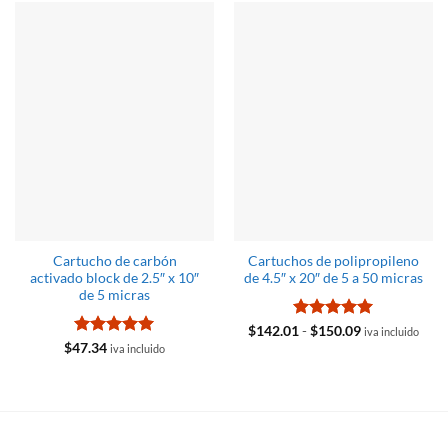
Cartucho de carbón
Cartuchos de polipropileno
activado block de 2.5″ x 10″
de 4.5″ x 20″ de 5 a 50 micras
de 5 micras
Valorado
Rango
$
142.01
-
$
150.09
iva incluido
de
con
5
de 5
Valorado
$
47.34
iva incluido
precios:
con
4.96
desde
de 5
$142.01
hasta
$150.09