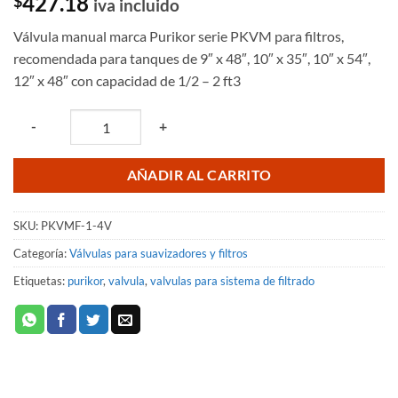
427.18
$
iva incluido
Válvula manual marca Purikor serie PKVM para filtros,
recomendada para tanques de 9″ x 48″, 10″ x 35″, 10″ x 54″,
12″ x 48″ con capacidad de 1/2 – 2 ft3
Quantity
-
+
AÑADIR AL CARRITO
SKU:
PKVMF-1-4V
Categoría:
Válvulas para suavizadores y filtros
Etiquetas:
purikor
,
valvula
,
valvulas para sistema de filtrado