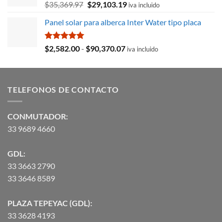
El
El
$
35,369.97
$
29,103.19
iva incluido
precio
precio
Panel solar para alberca Inter Water tipo placa
original
actual
era:
es:
$35,369.97.
$29,103.19.
Valorado
Rango
$
2,582.00
-
$
90,370.07
iva incluido
con
5.00
de
de 5
precios:
desde
TELEFONOS DE CONTACTO
$2,582.00
hasta
$90,370.07
CONMUTADOR:
33 9689 4660
GDL:
33 3663 2790
33 3646 8589
PLAZA TEPEYAC (GDL):
33 3628 4193