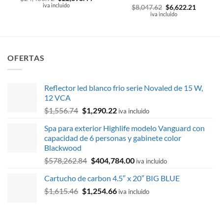
precio
precio
iva incluido
Valorado
El
El
$
8,047.62
$
6,622.21
original
actual
precio
precio
con
iva incluido
5
de 5
era:
es:
original
actual
$24,406.92.
$22,698.44.
era:
es:
$8,047.62.
$6,622.
OFERTAS
Reflector led blanco frio serie Novaled de 15 W,
12 VCA
El
El
$
1,556.74
$
1,290.22
iva incluido
precio
precio
Spa para exterior Highlife modelo Vanguard con
original
actual
capacidad de 6 personas y gabinete color
era:
es:
Blackwood
$1,556.74.
$1,290.22.
El
El
$
578,262.84
$
404,784.00
iva incluido
precio
precio
Cartucho de carbon 4.5″ x 20″ BIG BLUE
original
actual
El
El
$
1,615.46
$
1,254.66
era:
es:
iva incluido
precio
precio
$578,262.84.
$404,784.00.
original
actual