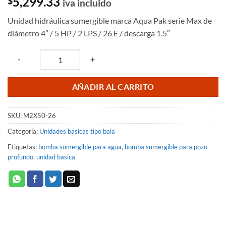
5,299.33
$
iva incluido
Unidad hidráulica sumergible marca Aqua Pak serie Max de
diámetro 4″ / 5 HP / 2 LPS / 26 E / descarga 1.5″
Quantity
-
+
AÑADIR AL CARRITO
SKU:
M2X50-26
Categoría:
Unidades básicas tipo bala
Etiquetas:
bomba sumergible para agua
,
bomba sumergible para pozo
profundo
,
unidad basica