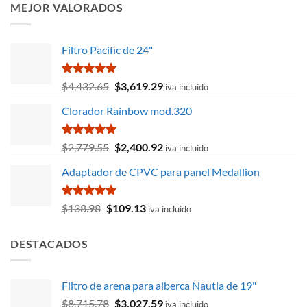
era:
es:
MEJOR VALORADOS
$1,615.46.
$1,254.66.
Filtro Pacific de 24"
Valorado
El
El
$
4,432.65
$
3,619.29
iva incluido
con
5.00
precio
precio
de 5
Clorador Rainbow mod.320
original
actual
era:
es:
$4,432.65.
$3,619.29.
Valorado
El
El
$
2,779.55
$
2,400.92
iva incluido
con
5.00
precio
precio
de 5
Adaptador de CPVC para panel Medallion
original
actual
era:
es:
$2,779.55.
$2,400.92.
Valorado
El
El
$
138.98
$
109.13
iva incluido
con
5.00
precio
precio
de 5
original
actual
DESTACADOS
era:
es:
$138.98.
$109.13.
Filtro de arena para alberca Nautia de 19"
El
El
$
8,715.78
$
3,027.59
iva incluido