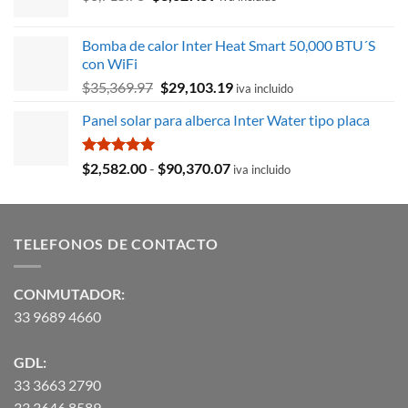
precio
precio
original
actual
Bomba de calor Inter Heat Smart 50,000 BTU´S
era:
es:
con WiFi
$8,715.78.
$3,027.59.
El
El
$
35,369.97
$
29,103.19
iva incluido
precio
precio
Panel solar para alberca Inter Water tipo placa
original
actual
era:
es:
$35,369.97.
$29,103.19.
Valorado
Rango
$
2,582.00
-
$
90,370.07
iva incluido
con
5.00
de
de 5
precios:
desde
TELEFONOS DE CONTACTO
$2,582.00
hasta
$90,370.07
CONMUTADOR:
33 9689 4660
GDL:
33 3663 2790
33 3646 8589