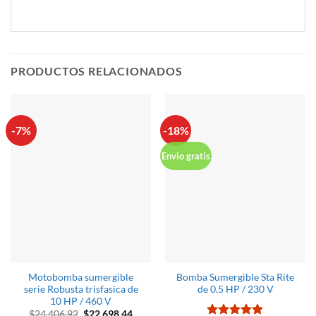
PRODUCTOS RELACIONADOS
-7%
-18%
Envio gratis
Motobomba sumergible
Bomba Sumergible Sta Rite
serie Robusta trisfasica de
de 0.5 HP / 230 V
10 HP / 460 V
El
El
$
24,406.92
$
22,698.44