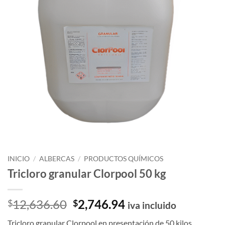
INICIO
/
ALBERCAS
/
PRODUCTOS QUÍMICOS
Tricloro granular Clorpool 50 kg
El
El
12,636.60
2,746.94
$
$
iva incluido
precio
precio
Tricloro granular Clorpool en presentación de 50 kilos