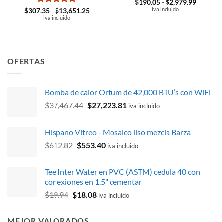
Valorado
Rango
$
190.05
-
$
2,979.99
de
con
iva incluido
4.5
Valorado
Rango
$
307.35
-
$
13,651.25
precios:
de
de 5
con
iva incluido
5
de 5
desde
precios:
$190.05
desde
hasta
$307.35
$2,979.
hasta
$13,651.25
OFERTAS
Bomba de calor Ortum de 42,000 BTU’s con WiFi
El
El
$
37,467.44
$
27,223.81
iva incluido
precio
precio
original
actual
Hispano Vitreo - Mosaico liso mezcla Barza
era:
es:
El
El
$
612.82
$
553.40
$37,467.44.
$27,223.81.
iva incluido
precio
precio
original
actual
Tee Inter Water en PVC (ASTM) cedula 40 con
era:
es:
conexiones en 1.5" cementar
$612.82.
$553.40.
El
El
$
19.94
$
18.08
iva incluido
precio
precio
original
actual
MEJOR VALORADOS