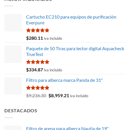
era:
es:
$19.94.
$18.08.
Cartucho EC210 para equipos de purificación
Everpure
Valorado
$
280.11
iva incluido
con
5.00
de 5
Paquete de 50 Tiras para lector digital Aquacheck
TrueTest
Valorado
$
334.87
iva incluido
con
5.00
de 5
Filtro para alberca marca Panda de 31"
Valorado
El
El
$
9,236.30
$
8,959.21
iva incluido
con
5.00
precio
precio
de 5
original
actual
DESTACADOS
era:
es:
$9,236.30.
$8,959.21.
Filtro de arena para alberca Nautia de 19"