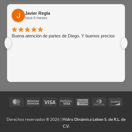
Javier Regla
hace 6 meses
Buena atención de partes de Diego. Y buenos precios
MasterCard
MasterCard
Visa
Visa
American
Dinners
Disco
2
2
Express
Club
Derechos reservados ® 2026 |
Hidro Dinámica Leben S. de R.L. de
C.V.