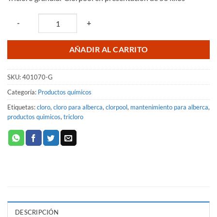
original
actual
era:
es:
Quantity
-
+
$12,636.60.
$2,746.94.
AÑADIR AL CARRITO
SKU:
401070-G
Categoría:
Productos químicos
Etiquetas:
cloro
,
cloro para alberca
,
clorpool
,
mantenimiento para alberca
,
productos quimicos
,
tricloro
DESCRIPCIÓN