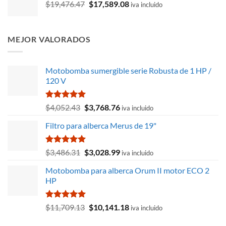
El
El
$
19,476.47
era:
es:
$
17,589.08
iva incluido
precio
precio
$1.66.
$1.55.
original
actual
era:
es:
MEJOR VALORADOS
$19,476.47.
$17,589.08.
Motobomba sumergible serie Robusta de 1 HP /
120 V
Valorado
El
El
$
4,052.43
$
3,768.76
iva incluido
con
5.00
precio
precio
de 5
Filtro para alberca Merus de 19"
original
actual
era:
es:
$4,052.43.
$3,768.76.
Valorado
El
El
$
3,486.31
$
3,028.99
iva incluido
con
5.00
precio
precio
de 5
Motobomba para alberca Orum II motor ECO 2
original
actual
HP
era:
es:
$3,486.31.
$3,028.99.
Valorado
El
El
$
11,709.13
$
10,141.18
iva incluido
con
5.00
precio
precio
de 5