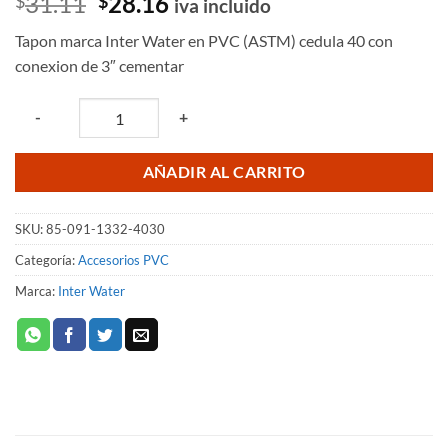
El
El
31.11
28.16
$
$
iva incluido
precio
precio
Tapon marca Inter Water en PVC (ASTM) cedula 40 con
original
actual
conexion de 3″ cementar
era:
es:
$31.11.
$28.16.
Quantity
-
+
AÑADIR AL CARRITO
SKU:
85-091-1332-4030
Categoría:
Accesorios PVC
Marca:
Inter Water