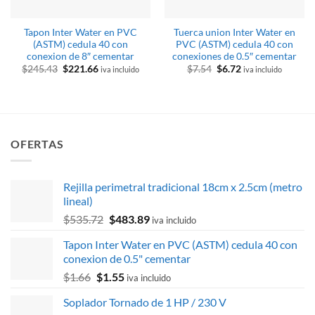
Tapon Inter Water en PVC
Tuerca union Inter Water en
(ASTM) cedula 40 con
PVC (ASTM) cedula 40 con
conexion de 8″ cementar
conexiones de 0.5″ cementar
El
El
El
El
$
245.43
$
221.66
$
7.54
$
6.72
iva incluido
iva incluido
precio
precio
precio
precio
original
actual
original
actual
era:
es:
era:
es:
$245.43.
$221.66.
$7.54.
$6.72.
OFERTAS
Rejilla perimetral tradicional 18cm x 2.5cm (metro
lineal)
El
El
$
535.72
$
483.89
iva incluido
precio
precio
Tapon Inter Water en PVC (ASTM) cedula 40 con
original
actual
conexion de 0.5" cementar
era:
es:
El
El
$
1.66
$
1.55
$535.72.
$483.89.
iva incluido
precio
precio
Soplador Tornado de 1 HP / 230 V
original
actual