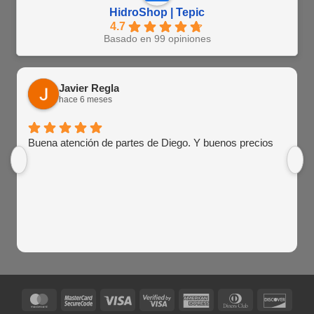
HidroShop | Tepic
4.7
Basado en 99 opiniones
Javier Regla
hace 6 meses
Buena atención de partes de Diego. Y buenos precios
MasterCard
MasterCard
Visa
Visa
American
Dinners
Disco