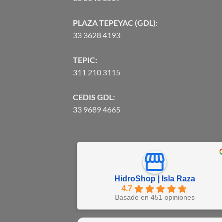
PLAZA TEPEYAC (GDL):
33 3628 4193
TEPIC:
311 210 3115
CEDIS GDL:
33 9689 4665
HidroShop | Isla Raza
4.7
Basado en 451 opiniones