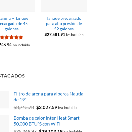
tamira – Tanque
Tanque precargado
Tanque presuriza
ecargado de 45
para alta presión de
Challenger de 85 g
galones
52 galones
$
17,223.68
El
El
$
14,016.51
iva inclu
$
27,581.91
iva incluido
precio
precio
original
actual
Valorado
746.94
era:
es:
iva incluido
con
5
de 5
$17,223.68.
$14,016
STACADOS
Filtro de arena para alberca Nautia
de 19"
El
El
$
8,715.78
$
3,027.59
iva incluido
precio
precio
Bomba de calor Inter Heat Smart
original
actual
50,000 BTU´S con WiFi
era:
es:
El
El
$
35,369.97
$
29,103.19
$8,715.78.
$3,027.59.
iva incluido