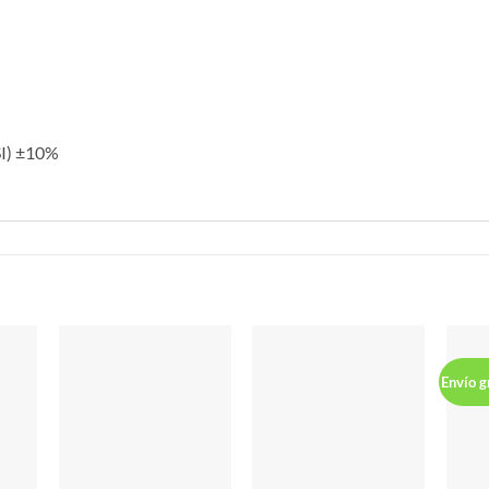
SI) ±10%
S
Envío g