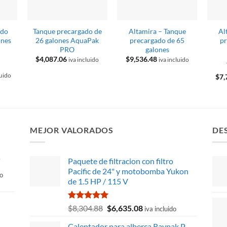
ado
Tanque precargado de
Altamira – Tanque
Al
ones
26 galones AquaPak
precargado de 65
pr
PRO
galones
$
4,087.06
$
9,536.48
iva incluido
iva incluido
luido
$
7,
7.55.
MEJOR VALORADOS
DE
"
Paquete de filtracion con filtro
Pacific de 24" y motobomba Yukon
do
de 1.5 HP / 115 V
Valorado
El
El
$
8,304.88
$
6,635.08
iva incluido
con
5.00
35.
precio
precio
de 5
Calentador para alberca Raypak P-