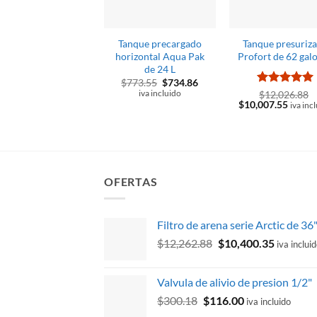
Tanque precargado
Tanque presuriz
horizontal Aqua Pak
Profort de 62 gal
de 24 L
El
El
$
773.55
$
734.86
precio
precio
Valorado
iva incluido
$
12,026.88
original
actual
El
El
$
10,007.55
con
5
de 5
iva inc
era:
es:
precio
precio
$773.55.
$734.86.
original
actual
era:
es:
$12,026.88.
$10,00
OFERTAS
Filtro de arena serie Arctic de 36
El
El
$
12,262.88
$
10,400.35
iva inclui
precio
precio
original
actual
Valvula de alivio de presion 1/2"
era:
es:
El
El
$
300.18
$
116.00
$12,262.88.
$10,400.
iva incluido
precio
precio