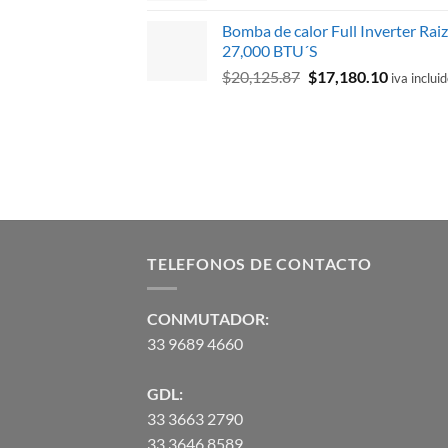
original
actual
Bomba de calor Full Inverter Rai
era:
es:
27,000 BTU´S
$300.18.
$116.00.
El
El
$
20,125.87
$
17,180.10
iva inclui
precio
precio
original
actual
era:
es:
$20,125.87.
$17,180.
TELEFONOS DE CONTACTO
CONMUTADOR:
33 9689 4660
GDL:
33 3663 2790
33 3646 8589