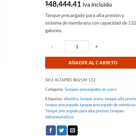
48,444.41
$
iva incluido
Tanque precargado para alta presión y
sistema de membrana con capacidad de 13
galones.
Quantity
-
+
AÑADIR AL CARRITO
SKU:
ALTAPRO XH25M-132
Categoría:
Tanques precargados en acero
Etiquetas:
altamira
,
tanque acero
,
tanque alta presi
tanque precargado
,
tanque precargado de membran
Tanque precargado para alta presion
,
tanques
hidroneumaticos