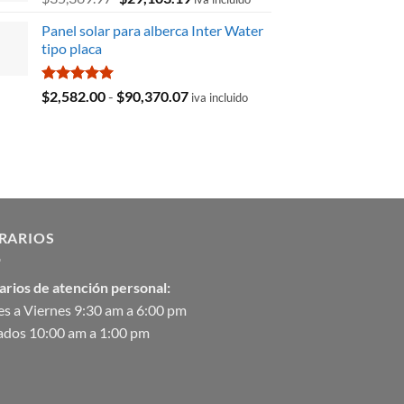
precio
precio
Panel solar para alberca Inter Water
original
actual
tipo placa
era:
es:
$35,369.97.
$29,103.19.
Valorado
Rango
$
2,582.00
-
$
90,370.07
iva incluido
con
5.00
de
de 5
precios:
desde
$2,582.00
hasta
$90,370.07
RARIOS
arios de atención personal:
s a Viernes 9:30 am a 6:00 pm
ados 10:00 am a 1:00 pm