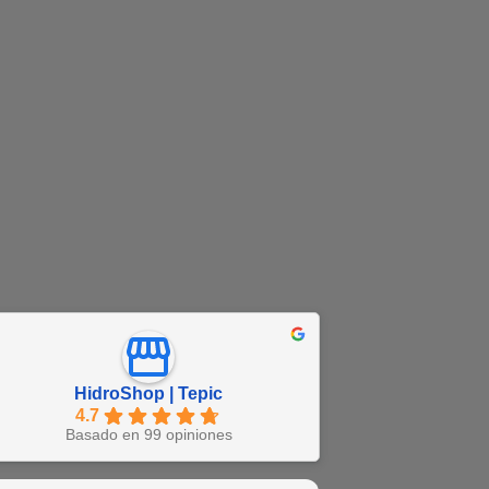
HidroShop | Tepic
4.7
Basado en 99 opiniones