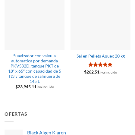
Suavizador con valvula
Sal en Pellets Aquex 20 kg
automatica por demanda
PKVS32D, tanque PKT de
18″ x 65″ con capacidad de 5
Valorado
$
262.51
iva incluido
ft3 y tanque de salmuera de
con
5
de 5
145 L
$
23,945.11
iva incluido
OFERTAS
Black Algen Klaren