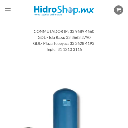
Saltar
al
contenido
CONMUTADOR IP: 33 9689 4660
GDL - Isla Raza: 33 3663 2790
GDL- Plaza Tepeyac: 33 3628 4193
Tepic: 31 1210 3115