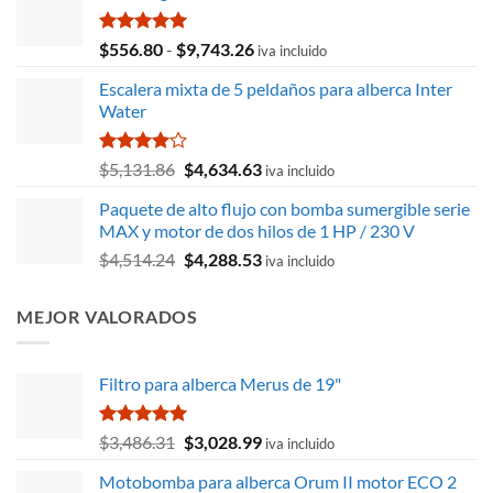
Valorado
Rango
$
556.80
-
$
9,743.26
iva incluido
con
5.00
de
de 5
Escalera mixta de 5 peldaños para alberca Inter
precios:
Water
desde
$556.80
hasta
Valorado
El
El
$
5,131.86
$
4,634.63
iva incluido
con
4.00
$9,743.26
precio
precio
de 5
Paquete de alto flujo con bomba sumergible serie
original
actual
MAX y motor de dos hilos de 1 HP / 230 V
era:
es:
El
El
$
4,514.24
$
4,288.53
$5,131.86.
$4,634.63.
iva incluido
precio
precio
original
actual
MEJOR VALORADOS
era:
es:
$4,514.24.
$4,288.53.
Filtro para alberca Merus de 19"
Valorado
El
El
$
3,486.31
$
3,028.99
iva incluido
con
5.00
precio
precio
de 5
Motobomba para alberca Orum II motor ECO 2
original
actual