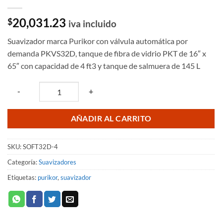
20,031.23
$
iva incluido
Suavizador marca Purikor con válvula automática por
demanda PKVS32D, tanque de fibra de vidrio PKT de 16″ x
65″ con capacidad de 4 ft3 y tanque de salmuera de 145 L
Quantity
-
+
AÑADIR AL CARRITO
SKU:
SOFT32D-4
Categoría:
Suavizadores
Etiquetas:
purikor
,
suavizador