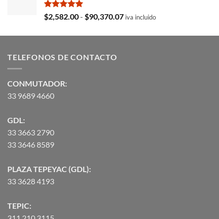
era:
es:
$35,369.97.
$29,103.19.
Valorado
Rango
$
2,582.00
-
$
90,370.07
iva incluido
con
5.00
de
de 5
precios:
desde
TELEFONOS DE CONTACTO
$2,582.00
hasta
$90,370.07
CONMUTADOR:
33 9689 4660
GDL:
33 3663 2790
33 3646 8589
PLAZA TEPEYAC (GDL):
33 3628 4193
TEPIC:
311 210 3115