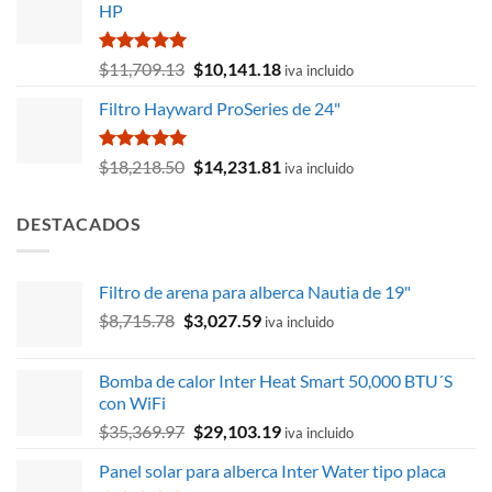
HP
era:
es:
$3,486.31.
$3,028.99.
Valorado
El
El
$
11,709.13
$
10,141.18
iva incluido
con
5.00
precio
precio
de 5
Filtro Hayward ProSeries de 24"
original
actual
era:
es:
$11,709.13.
$10,141.18.
Valorado
El
El
$
18,218.50
$
14,231.81
iva incluido
con
5.00
precio
precio
de 5
original
actual
DESTACADOS
era:
es:
$18,218.50.
$14,231.81.
Filtro de arena para alberca Nautia de 19"
El
El
$
8,715.78
$
3,027.59
iva incluido
precio
precio
original
actual
Bomba de calor Inter Heat Smart 50,000 BTU´S
era:
es:
con WiFi
$8,715.78.
$3,027.59.
El
El
$
35,369.97
$
29,103.19
iva incluido
precio
precio
Panel solar para alberca Inter Water tipo placa
original
actual