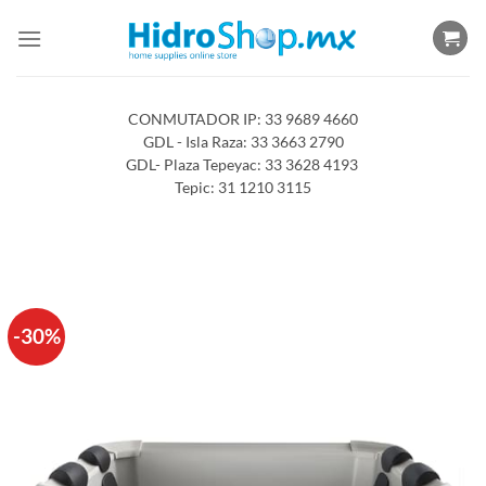
Saltar
al
contenido
CONMUTADOR IP: 33 9689 4660
GDL - Isla Raza: 33 3663 2790
GDL- Plaza Tepeyac: 33 3628 4193
Tepic: 31 1210 3115
-30%