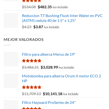
$2,193.75.
$1,981.07.
Valorado
El
El
$
534.08
$
482.35
iva incluido
con
4.67
precio
precio
de 5
Reduccion T.T Bushing Flush Inter Water en PVC
original
actual
(ASTM) cedula 40 de 1.5" x 1.25"
era:
es:
El
El
$
4.23
$
3.87
$534.08.
$482.35.
iva incluido
precio
precio
original
actual
MEJOR VALORADOS
era:
es:
$4.23.
$3.87.
Filtro para alberca Merus de 19"
Valorado
El
El
$
3,486.31
$
3,028.99
iva incluido
con
5.00
precio
precio
de 5
Motobomba para alberca Orum II motor ECO 2
original
actual
HP
era:
es:
$3,486.31.
$3,028.99.
Valorado
El
El
$
11,709.13
$
10,141.18
iva incluido
con
5.00
precio
precio
de 5
Filtro Hayward ProSeries de 24"
original
actual
era:
es: