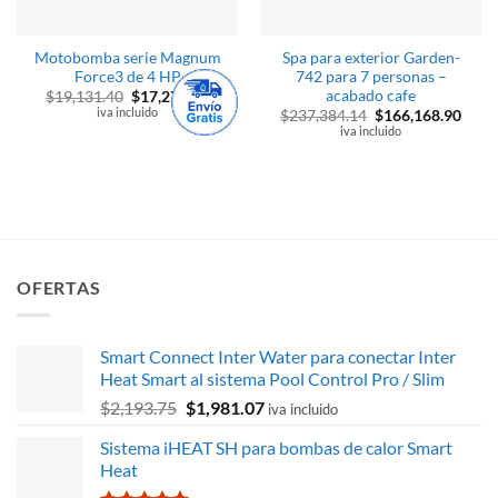
Motobomba serie Magnum
Spa para exterior Garden-
Force3 de 4 HP
742 para 7 personas –
acabado cafe
El
El
$
19,131.40
$
17,277.50
precio
precio
iva incluido
El
El
$
237,384.14
$
166,168.90
original
actual
precio
preci
iva incluido
era:
es:
original
actua
$19,131.40.
$17,277.50.
era:
es:
$237,384.14.
$166,
OFERTAS
Smart Connect Inter Water para conectar Inter
Heat Smart al sistema Pool Control Pro / Slim
El
El
$
2,193.75
$
1,981.07
iva incluido
precio
precio
Sistema iHEAT SH para bombas de calor Smart
original
actual
Heat
era:
es: