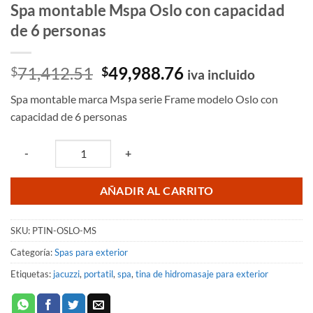
Spa montable Mspa Oslo con capacidad
de 6 personas
El
El
71,412.51
49,988.76
$
$
iva incluido
precio
precio
Spa montable marca Mspa serie Frame modelo Oslo con
original
actual
capacidad de 6 personas
era:
es:
$71,412.51.
$49,988.76.
Quantity
-
+
AÑADIR AL CARRITO
SKU:
PTIN-OSLO-MS
Categoría:
Spas para exterior
Etiquetas:
jacuzzi
,
portatil
,
spa
,
tina de hidromasaje para exterior