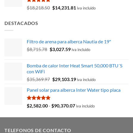
$11,709.13.
$10,141.18.
Valorado
El
El
$
18,218.50
$
14,231.81
iva incluido
con
5.00
precio
precio
de 5
original
actual
DESTACADOS
era:
es:
$18,218.50.
$14,231.81.
Filtro de arena para alberca Nautia de 19"
El
El
$
8,715.78
$
3,027.59
iva incluido
precio
precio
original
actual
Bomba de calor Inter Heat Smart 50,000 BTU´S
era:
es:
con WiFi
$8,715.78.
$3,027.59.
El
El
$
35,369.97
$
29,103.19
iva incluido
precio
precio
Panel solar para alberca Inter Water tipo placa
original
actual
era:
es:
$35,369.97.
$29,103.19.
Valorado
Rango
$
2,582.00
-
$
90,370.07
iva incluido
con
5.00
de
de 5
precios:
desde
TELEFONOS DE CONTACTO
$2,582.00