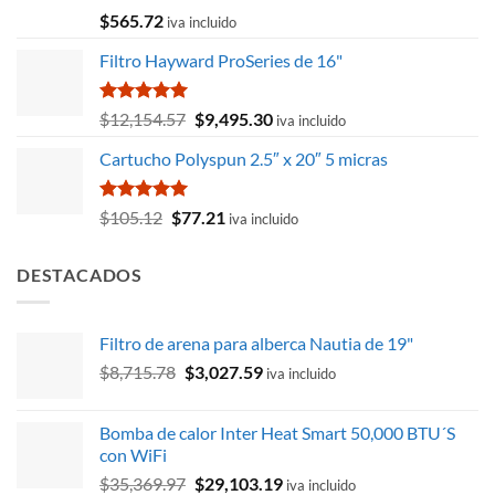
Valorado
$
565.72
iva incluido
con
5.00
de 5
Filtro Hayward ProSeries de 16"
Valorado
El
El
$
12,154.57
$
9,495.30
iva incluido
con
5.00
precio
precio
de 5
Cartucho Polyspun 2.5″ x 20″ 5 micras
original
actual
era:
es:
$12,154.57.
$9,495.30.
Valorado
El
El
$
105.12
$
77.21
iva incluido
con
5.00
precio
precio
de 5
original
actual
DESTACADOS
era:
es:
$105.12.
$77.21.
Filtro de arena para alberca Nautia de 19"
El
El
$
8,715.78
$
3,027.59
iva incluido
precio
precio
original
actual
Bomba de calor Inter Heat Smart 50,000 BTU´S
era:
es:
con WiFi
$8,715.78.
$3,027.59.
El
El
$
35,369.97
$
29,103.19
iva incluido