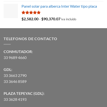
precio
precio
Panel solar para alberca Inter Water tipo placa
original
actual
era:
es:
$35,369.97.
$29,103.19.
Valorado
Rango
$
2,582.00
-
$
90,370.07
iva incluido
con
5.00
de
de 5
precios:
desde
TELEFONOS DE CONTACTO
$2,582.00
hasta
$90,370.07
CONMUTADOR:
33 9689 4660
GDL:
33 3663 2790
33 3646 8589
PLAZA TEPEYAC (GDL):
33 3628 4193