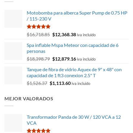
Motobomba para alberca Super Pump de 0.75 HP
/ 115-230 V
Valorado
El
El
$
16,718.85
$
12,368.38
iva incluido
con
5.00
precio
precio
de 5
Spa inflable Mspa Meteor con capacidad de 6
original
actual
personas
era:
es:
El
El
$
18,398.79
$
12,879.16
$16,718.85.
$12,368.38.
iva incluido
precio
precio
Tanque de fibra de vidrio Aquex de 9" x 48" con
original
actual
capacidad de 1 ft3 conexion 2.5" T
era:
es:
El
El
$
1,526.37
$
1,113.60
$18,398.79.
$12,879.16.
iva incluido
precio
precio
original
actual
MEJOR VALORADOS
era:
es:
$1,526.37.
$1,113.60.
Transformador Panda de 30 W / 120 VCA a 12
VCA