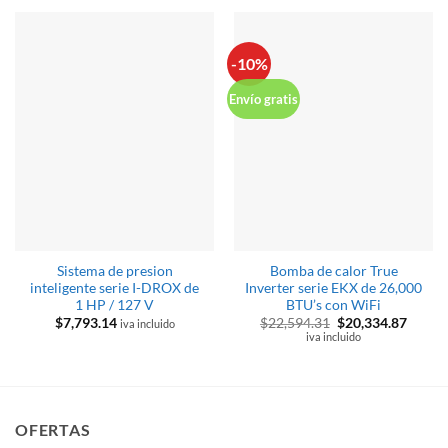
-10%
Envío gratis
Sistema de presion
Bomba de calor True
inteligente serie I-DROX de
Inverter serie EKX de 26,000
1 HP / 127 V
BTU’s con WiFi
El
El
$
7,793.14
$
22,594.31
$
20,334.87
iva incluido
precio
precio
iva incluido
original
actual
era:
es:
$22,594.31.
$20,33
OFERTAS