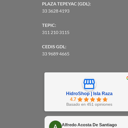
PLAZA TEPEYAC (GDL):
33 3628 4193
TEPIC:
311 210 3115
CEDIS GDL:
33 9689 4665
HidroShop | Isla Raza
4.7
Basado en 451 opiniones
Alfredo Acosta De Santiago