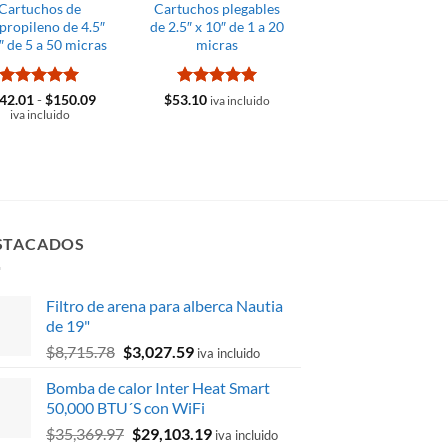
Cartuchos de
Cartuchos plegables
Cartucho Polyspu
propileno de 4.5″
de 2.5″ x 10″ de 1 a 20
4.5″ x 10″ 20 Micr
″ de 5 a 50 micras
micras
$
236.38
iva incluid
Valorado
Rango
Valorado
42.01
-
$
150.09
$
53.10
iva incluido
de
con
5
de 5
con
5
de 5
iva incluido
precios:
desde
$142.01
hasta
$150.09
STACADOS
Filtro de arena para alberca Nautia
de 19"
El
El
$
8,715.78
$
3,027.59
iva incluido
precio
precio
Bomba de calor Inter Heat Smart
original
actual
50,000 BTU´S con WiFi
era:
es:
El
El
$
35,369.97
$
29,103.19
$8,715.78.
$3,027.59.
iva incluido