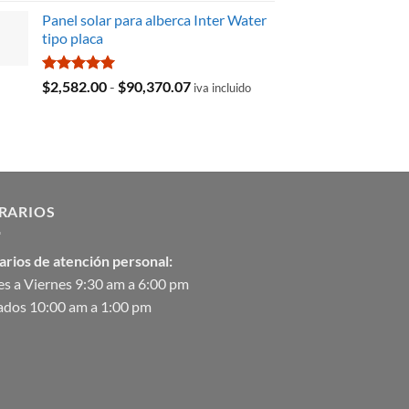
precio
precio
Panel solar para alberca Inter Water
original
actual
tipo placa
era:
es:
$35,369.97.
$29,103.19.
Valorado
Rango
$
2,582.00
-
$
90,370.07
iva incluido
con
5.00
de
de 5
precios:
desde
$2,582.00
hasta
$90,370.07
RARIOS
arios de atención personal:
s a Viernes 9:30 am a 6:00 pm
ados 10:00 am a 1:00 pm