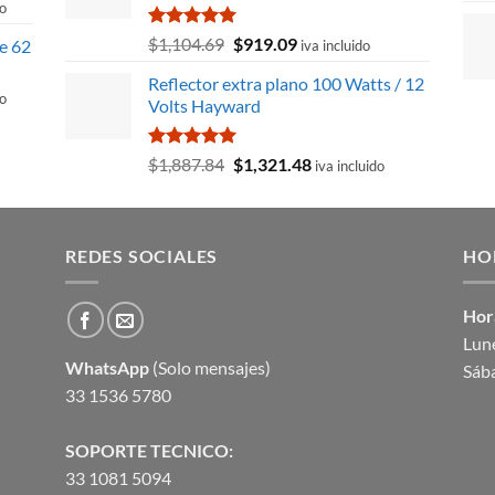
do
$2,932.53.
$2,785.90.
Valorado
El
El
$
1,104.69
$
919.09
e 62
iva incluido
con
5.00
precio
precio
de 5
Reflector extra plano 100 Watts / 12
original
actual
50.
do
Volts Hayward
era:
es:
$1,104.69.
$919.09.
Valorado
El
El
$
1,887.84
$
1,321.48
iva incluido
con
5.00
precio
precio
45.
de 5
original
actual
era:
es:
REDES SOCIALES
$1,887.84.
$1,321.48.
HO
Hor
Lune
WhatsApp
(Solo mensajes)
Sáb
33 1536 5780
SOPORTE TECNICO:
33 1081 5094