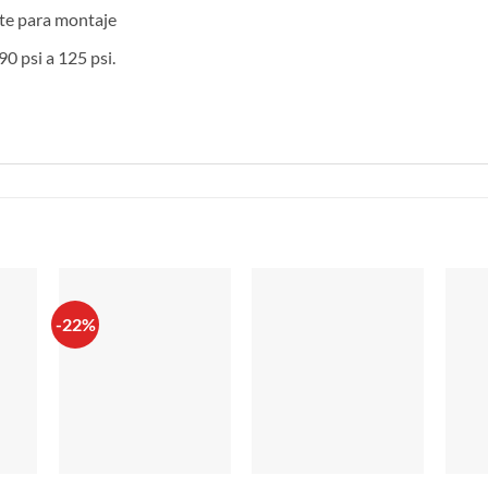
rte para montaje
0 psi a 125 psi.
S
-22%