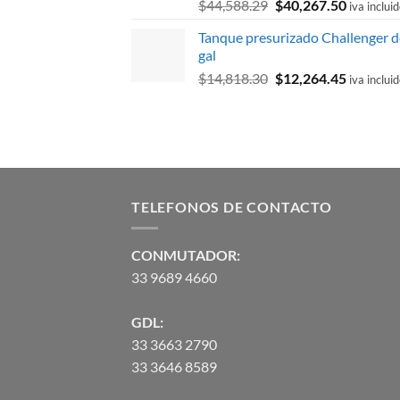
El
El
$
44,588.29
$
40,267.50
iva inclui
precio
precio
Tanque presurizado Challenger d
original
actual
gal
era:
es:
El
El
$
14,818.30
$
12,264.45
$44,588.29.
$40,267.
iva inclui
precio
precio
original
actual
era:
es:
$14,818.30.
$12,264.
TELEFONOS DE CONTACTO
CONMUTADOR:
33 9689 4660
GDL:
33 3663 2790
33 3646 8589