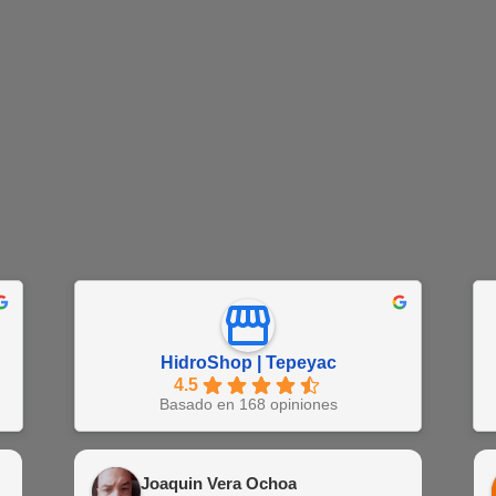
HidroShop | Tepeyac
4.5
Basado en 168 opiniones
Juan Barajas
Joaquin Vera Ochoa
EN