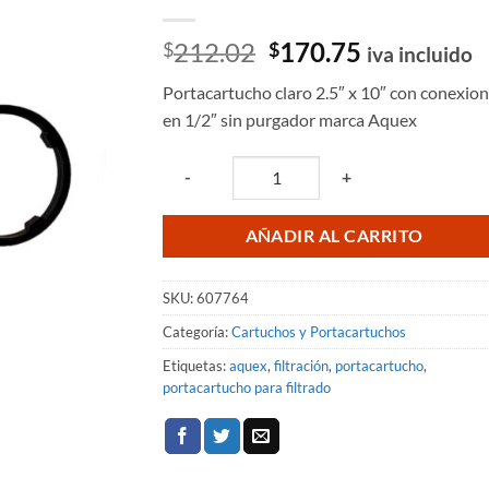
El
El
212.02
170.75
$
$
iva incluido
precio
precio
Portacartucho claro 2.5″ x 10″ con conexio
original
actual
en 1/2″ sin purgador marca Aquex
era:
es:
$212.02.
$170.75.
Quantity
-
+
AÑADIR AL CARRITO
SKU:
607764
Categoría:
Cartuchos y Portacartuchos
Etiquetas:
aquex
,
filtración
,
portacartucho
,
portacartucho para filtrado