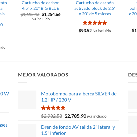
ento
Cartucho de carbon
Cartucho de carbón
ra
4.5″ x 20″ BIG BLUE
activado block de 2.5″
poli
sis
x 20″ de 5 micras
x 20
El
El
$
1,615.46
$
1,254.66
precio
precio
V
iva incluido
original
actual
0-
era:
es:
Valorado
$
93.52
$
1
$1,615.46.
$1,254.66.
iva incluido
con
5
de 5
uido
MEJOR VALORADOS
DE
00 W
Motobomba para alberca SILVER de
1.2 HP / 230 V
Valorado
El
El
$
2,932.53
$
2,785.90
iva incluido
con
5.00
precio
precio
ases
de 5
Dren de fondo AV salida 2" lateral y
original
actual
1.5" inferior
era:
es: