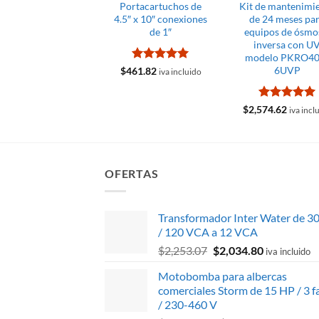
Portacartuchos de
Kit de mantenimi
4.5″ x 10″ conexiones
de 24 meses pa
de 1″
equipos de ósmo
inversa con U
modelo PKRO40
Valorado
6UVP
$
461.82
iva incluido
con
5
de 5
Valorado
$
2,574.62
iva incl
con
5
de 5
OFERTAS
Transformador Inter Water de 3
/ 120 VCA a 12 VCA
El
El
$
2,253.07
$
2,034.80
iva incluido
precio
precio
Motobomba para albercas
original
actual
comerciales Storm de 15 HP / 3 f
era:
es:
/ 230-460 V
$2,253.07.
$2,034.80.