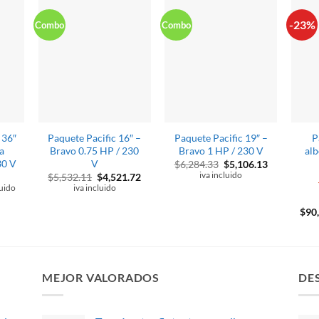
-23%
Combo
Combo
 36″
Paquete Pacific 16″ –
Paquete Pacific 19″ –
P
a
Bravo 0.75 HP / 230
Bravo 1 HP / 230 V
alb
30 V
V
El
El
$
6,284.33
$
5,106.13
precio
precio
El
El
iva incluido
$
5,532.11
$
4,521.72
original
actual
precio
precio
luido
iva incluido
era:
es:
original
actual
$6,284.33.
$5,106.13.
era:
es:
$
90
$5,532.11.
$4,521.72.
4.49.
MEJOR VALORADOS
DE