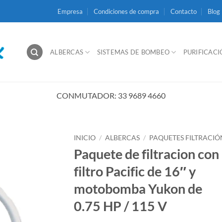
Empresa
Condiciones de compra
Contacto
Blog
ALBERCAS
SISTEMAS DE BOMBEO
PURIFICAC
CONMUTADOR: 33 9689 4660
INICIO
/
ALBERCAS
/
PAQUETES FILTRACIÓ
Paquete de filtracion con
filtro Pacific de 16″ y
motobomba Yukon de
0.75 HP / 115 V