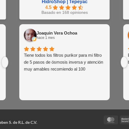
HidroShop | Tepeyac
4.5
Basado en 168 opiniones
Juan Barajas
Joaquin Vera Ochoa
EN
hace 1 semana
hace 1 mes
hac
Buena atención al cliente de las agentes
Tiene todos los filtros purikor para mi filtro
Muy atent
Siemp
de venta
de 5 pasos de ósmosis inversa y atención
siem
muy amables recomiendo al 100
Maste
en S. de R.L. de C.V.