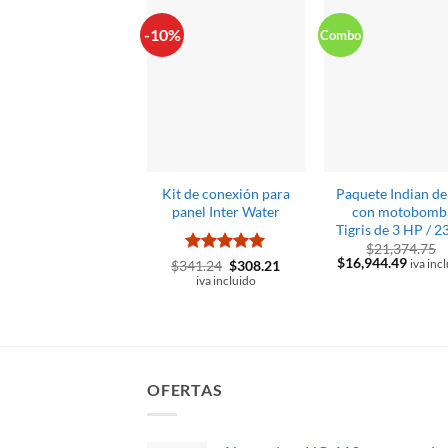
-10%
Combo
Kit de conexión para
Paquete Indian de
panel Inter Water
con motobomb
Tigris de 3 HP / 2
$
21,374.75
El
El
$
16,944.49
Valorado
El
El
$
341.24
$
308.21
iva inc
precio
precio
precio
precio
con
5
de 5
iva incluido
original
actual
original
actual
era:
es:
era:
es:
$21,374.75.
$16,94
$341.24.
$308.21.
OFERTAS