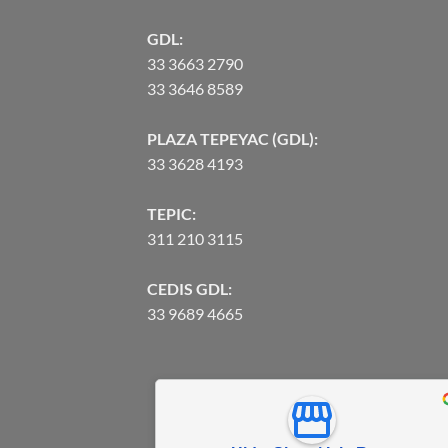
GDL:
33 3663 2790
33 3646 8589
PLAZA TEPEYAC (GDL):
33 3628 4193
TEPIC:
311 210 3115
CEDIS GDL:
33 9689 4665