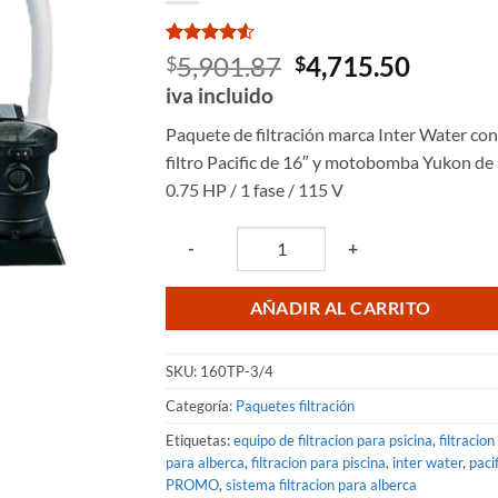
Valorado
2
El
El
5,901.87
4,715.50
$
$
con
4.5
precio
precio
iva incluido
de 5 en
base a
original
actual
valoraciones
Paquete de filtración marca Inter Water con
era:
es:
de clientes
filtro Pacific de 16″ y motobomba Yukon de
$5,901.87.
$4,715.
0.75 HP / 1 fase / 115 V
Quantity
-
+
AÑADIR AL CARRITO
SKU:
160TP-3/4
Categoría:
Paquetes filtración
Etiquetas:
equipo de filtracion para psicina
,
filtracion
para alberca
,
filtracion para piscina
,
inter water
,
pacif
PROMO
,
sistema filtracion para alberca