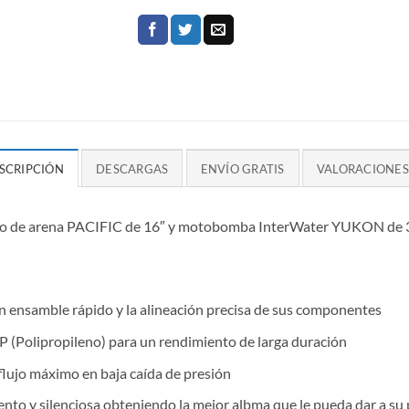
SCRIPCIÓN
DESCARGAS
ENVÍO GRATIS
VALORACIONES 
iltro de arena PACIFIC de 16″ y motobomba InterWater YUKON de 
n ensamble rápido y la alineación precisa de sus componentes
PP (Polipropileno) para un rendimiento de larga duración
 flujo máximo en baja caída de presión
to y silenciosa obteniendo la mejor albma que le pueda dar a su 