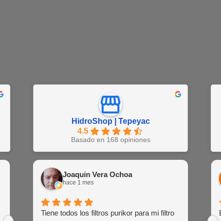
HidroShop | Tepeyac
4.5
Basado en 168 opiniones
Juan Barajas
Joaquin Vera Ochoa
EN
hace 1 semana
hace 1 mes
hac
Buena atención al cliente de las agentes
Tiene todos los filtros purikor para mi filtro
Muy atent
Siemp