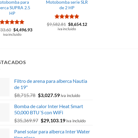
otobomba para
Motobomba serie SLR
Motobomba par
berca SUPRA 2.5
de 2 HP
alberca Orum II
HP
motor ECO 1.5 H
Valorado
El
El
$
9,582.81
$
8,654.12
precio
precio
con
5
de 5
Valorado
El
El
iva incluido
Valorado
El
733.60
$
4,496.93
$
9,101.82
$
7,884.
original
actual
precio
precio
precio
con
5
de 5
con
5
de 5
iva incluido
iva incluido
era:
es:
original
actual
original
$9,582.81.
$8,654.12.
era:
es:
era:
$4,733.60.
$4,496.93.
$9,101.
STACADOS
Filtro de arena para alberca Nautia
de 19"
El
El
$
8,715.78
$
3,027.59
iva incluido
precio
precio
Bomba de calor Inter Heat Smart
original
actual
50,000 BTU´S con WiFi
era:
es:
El
El
$
35,369.97
$
29,103.19
$8,715.78.
$3,027.59.
iva incluido
precio
precio
Panel solar para alberca Inter Water
original
actual
tipo placa