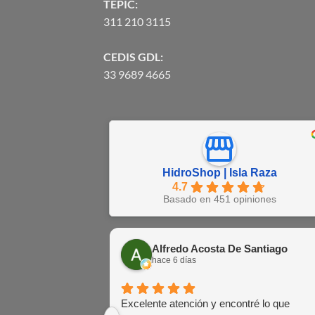
TEPIC:
311 210 3115
CEDIS GDL:
33 9689 4665
HidroShop | Isla Raza
4.7
Basado en 451 opiniones
Alfredo Acosta De Santiago
hace 6 días
Excelente atención y encontré lo que