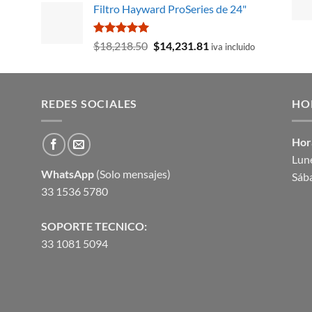
de 5
Filtro Hayward ProSeries de 24"
original
actual
era:
es:
$11,709.13.
$10,141.18.
Valorado
El
El
$
18,218.50
$
14,231.81
iva incluido
con
5.00
precio
precio
de 5
original
actual
era:
es:
REDES SOCIALES
$18,218.50.
$14,231.81.
HO
Hor
Lune
WhatsApp
(Solo mensajes)
Sáb
33 1536 5780
SOPORTE TECNICO:
33 1081 5094