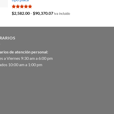
era:
es:
$35,369.97.
$29,103.19.
Valorado
Rango
$
2,582.00
-
$
90,370.07
iva incluido
con
5.00
de
de 5
precios:
desde
$2,582.00
RARIOS
hasta
$90,370.07
arios de atención personal:
s a Viernes 9:30 am a 6:00 pm
ados 10:00 am a 1:00 pm