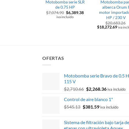
Motobomba serie SLR
Motobomba pa
de 0.75 HP
alberca Orum I
motor importad
El
El
$
7,074.90
$
6,389.38
precio
precio
HP / 230 V
iva incluido
original
actual
$
20,683.26
era:
es:
El
El
$
18,272.69
iva inc
$7,074.90.
$6,389.38.
precio
precio
original
actual
era:
es:
$20,683.26.
$18,27
OFERTAS
Motobomba serie Bravo de 0.5 H
115 V
El
El
$
2,710.66
$
2,268.36
iva incluido
precio
precio
Control de aire blanco 1"
original
actual
El
El
$
545.13
$
381.59
era:
es:
iva incluido
precio
precio
$2,710.66.
$2,268.36.
original
actual
Sistema de filtración bajo tarja d
era:
es:
etapas con ultravioleta Aquex