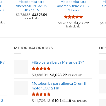
ra
Motobomba para
Motobomba para
M
I
alberca SILEN I de 0.5
alberca SUPRA 3 HP /
al
o 3
HP / 115 V
3 Fases
El
El
$
3,786.88
$
3,597.54
precio
precio
iva incluido
original
actual
Valorado
El
El
luido
$
4,987.61
$
4,738.22
$
4,
era:
es:
precio
precio
con
5
de 5
iva incluido
$3,786.88.
$3,597.54.
original
actual
era:
es:
2.69.
$4,987.61.
$4,738.22.
MEJOR VALORADOS
DE
P /
Filtro para alberca Merus de 19"
Valorado
El
El
$
3,486.31
$
3,028.99
iva incluido
con
5.00
precio
precio
de 5
Motobomba para alberca Orum II
original
actual
motor ECO 2 HP
era:
es:
$3,486.31.
$3,028.99.
Valorado
El
El
e 3
$
11,709.13
$
10,141.18
iva incluido
con
5.00
precio
precio