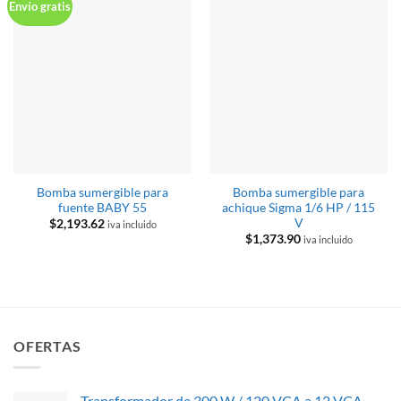
Envío gratis
Bomba sumergible para
Bomba sumergible para
fuente BABY 55
achique Sigma 1/6 HP / 115
V
$
2,193.62
iva incluido
$
1,373.90
iva incluido
OFERTAS
Transformador de 300 W / 120 VCA a 12 VCA