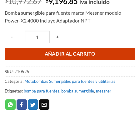
El
El
10,972.67
9,196.85
$
$
iva incluido
precio
precio
Bomba sumergible para fuente marca Messner modelo
original
actual
Power-X2 4000 Incluye Adaptador NPT
era:
es:
$10,972.67.
$9,196.85.
Quantity
-
+
AÑADIR AL CARRITO
SKU:
210525
Categoría:
Motobombas Sumergibles para fuentes y utilitarias
Etiquetas:
bomba para fuentes
,
bomba sumergible
,
messner