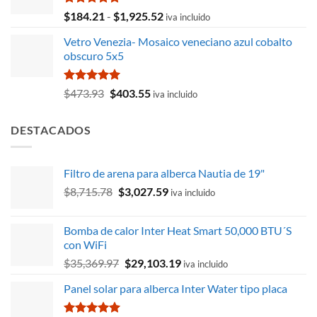
Valorado
Rango
$
184.21
-
$
1,925.52
iva incluido
con
5.00
de
de 5
Vetro Venezia- Mosaico veneciano azul cobalto
precios:
obscuro 5x5
desde
$184.21
hasta
Valorado
El
El
$
473.93
$
403.55
iva incluido
con
5.00
$1,925.52
precio
precio
de 5
original
actual
DESTACADOS
era:
es:
$473.93.
$403.55.
Filtro de arena para alberca Nautia de 19"
El
El
$
8,715.78
$
3,027.59
iva incluido
precio
precio
original
actual
Bomba de calor Inter Heat Smart 50,000 BTU´S
era:
es:
con WiFi
$8,715.78.
$3,027.59.
El
El
$
35,369.97
$
29,103.19
iva incluido
precio
precio
Panel solar para alberca Inter Water tipo placa
original
actual
era:
es: