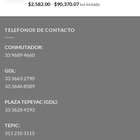
$35,369.97.
$29,103.19.
Valorado
Rango
$
2,582.00
-
$
90,370.07
iva incluido
con
5.00
de
de 5
precios:
desde
TELEFONOS DE CONTACTO
$2,582.00
hasta
$90,370.07
CONMUTADOR:
33 9689 4660
GDL:
33 3663 2790
33 3646 8589
PLAZA TEPEYAC (GDL):
33 3628 4193
TEPIC:
311 210 3115