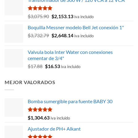
Valorado
El
El
$
3,075.90
$
2,153.13
iva incluido
con
5.00
precio
precio
de 5
Boquilla Messner modelo Bell Jet conexión 1"
original
actual
El
El
$
3,732.79
era:
$
2,648.14
es:
iva incluido
precio
precio
$3,075.90.
$2,153.13.
original
actual
Valvula bola Inter Water con conexiones
era:
es:
cementar de 3/4"
$3,732.79.
$2,648.14.
El
El
$
17.88
$
16.53
iva incluido
precio
precio
original
actual
MEJOR VALORADOS
era:
es:
$17.88.
$16.53.
Bomba sumergible para fuente BABY 30
Valorado
$
1,304.63
iva incluido
con
5.00
de 5
Ajustador de PH+ Alkant