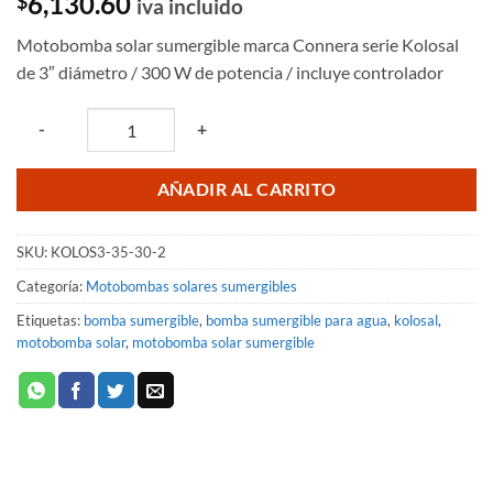
6,130.60
$
iva incluido
Motobomba solar sumergible marca Connera serie Kolosal
de 3″ diámetro / 300 W de potencia / incluye controlador
Quantity
-
+
AÑADIR AL CARRITO
SKU:
KOLOS3-35-30-2
Categoría:
Motobombas solares sumergibles
Etiquetas:
bomba sumergible
,
bomba sumergible para agua
,
kolosal
,
motobomba solar
,
motobomba solar sumergible