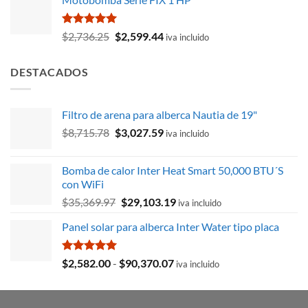
original
actual
era:
es:
$261.97.
$235.87.
Valorado
El
El
$
2,736.25
$
2,599.44
iva incluido
con
5.00
precio
precio
de 5
original
actual
DESTACADOS
era:
es:
$2,736.25.
$2,599.44.
Filtro de arena para alberca Nautia de 19"
El
El
$
8,715.78
$
3,027.59
iva incluido
precio
precio
original
actual
Bomba de calor Inter Heat Smart 50,000 BTU´S
era:
es:
con WiFi
$8,715.78.
$3,027.59.
El
El
$
35,369.97
$
29,103.19
iva incluido
precio
precio
Panel solar para alberca Inter Water tipo placa
original
actual
era:
es:
$35,369.97.
$29,103.19.
Valorado
Rango
$
2,582.00
-
$
90,370.07
iva incluido
con
5.00
de
de 5
precios:
desde