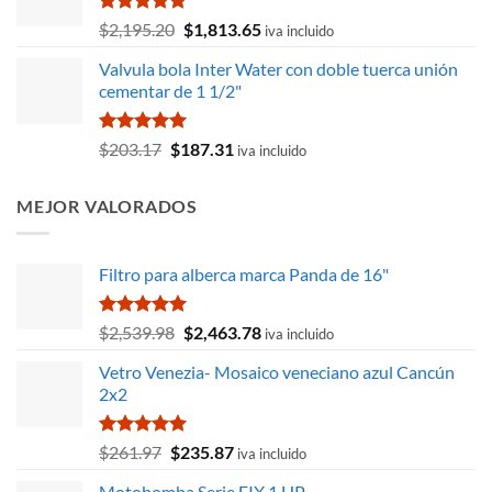
$19,361.79.
$15,961.60.
Valorado
El
El
$
2,195.20
$
1,813.65
iva incluido
con
5.00
precio
precio
de 5
Valvula bola Inter Water con doble tuerca unión
original
actual
cementar de 1 1/2"
era:
es:
$2,195.20.
$1,813.65.
Valorado
El
El
$
203.17
$
187.31
iva incluido
con
5.00
precio
precio
de 5
original
actual
MEJOR VALORADOS
era:
es:
$203.17.
$187.31.
Filtro para alberca marca Panda de 16"
Valorado
El
El
$
2,539.98
$
2,463.78
iva incluido
con
5.00
precio
precio
de 5
Vetro Venezia- Mosaico veneciano azul Cancún
original
actual
2x2
era:
es:
$2,539.98.
$2,463.78.
Valorado
El
El
$
261.97
$
235.87
iva incluido
con
5.00
precio
precio
de 5
Motobomba Serie FIX 1 HP