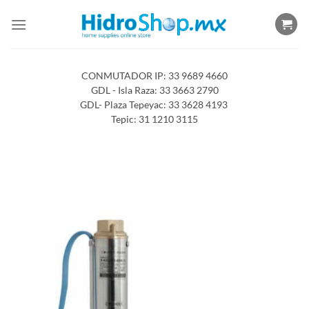
Saltar
al
contenido
CONMUTADOR IP: 33 9689 4660
GDL - Isla Raza: 33 3663 2790
GDL- Plaza Tepeyac: 33 3628 4193
Tepic: 31 1210 3115