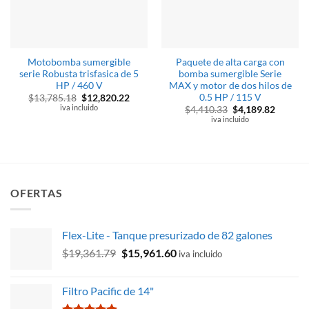
Motobomba sumergible
Paquete de alta carga con
serie Robusta trisfasica de 5
bomba sumergible Serie
HP / 460 V
MAX y motor de dos hilos de
0.5 HP / 115 V
El
El
$
13,785.18
$
12,820.22
precio
precio
iva incluido
El
El
$
4,410.33
$
4,189.82
original
actual
precio
precio
iva incluido
era:
es:
original
actual
$13,785.18.
$12,820.22.
era:
es:
$4,410.33.
$4,189.
OFERTAS
Flex-Lite - Tanque presurizado de 82 galones
El
El
$
19,361.79
$
15,961.60
iva incluido
precio
precio
original
actual
Filtro Pacific de 14"
era:
es: