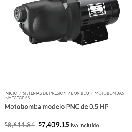
INICIO
/
SISTEMAS DE PRESION Y BOMBEO
/
MOTOBOMBAS
INYECTORAS
Motobomba modelo PNC de 0.5 HP
El
El
8,611.84
7,409.15
$
$
iva incluido
precio
precio