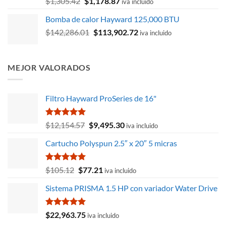
El
El
$
1,305.42
$
1,178.87
iva incluido
con
5.00
$3,541.25
precio
precio
de 5
Bomba de calor Hayward 125,000 BTU
original
actual
El
El
$
142,286.01
era:
$
113,902.72
es:
iva incluido
precio
precio
$1,305.42.
$1,178.87.
original
actual
era:
es:
MEJOR VALORADOS
$142,286.01.
$113,902.72.
Filtro Hayward ProSeries de 16"
Valorado
El
El
$
12,154.57
$
9,495.30
iva incluido
con
5.00
precio
precio
de 5
Cartucho Polyspun 2.5″ x 20″ 5 micras
original
actual
era:
es:
$12,154.57.
$9,495.30.
Valorado
El
El
$
105.12
$
77.21
iva incluido
con
5.00
precio
precio
de 5
Sistema PRISMA 1.5 HP con variador Water Drive
original
actual
era:
es:
$105.12.
$77.21.
Valorado
$
22,963.75
iva incluido
con
5.00