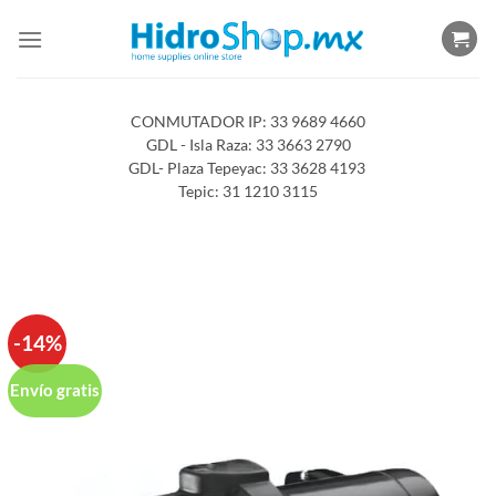
Saltar
al
contenido
CONMUTADOR IP: 33 9689 4660
GDL - Isla Raza: 33 3663 2790
GDL- Plaza Tepeyac: 33 3628 4193
Tepic: 31 1210 3115
-14%
Envío gratis