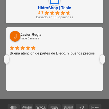
HidroShop | Tepic
4.7
Basado en 99 opiniones
Javier Regla
hace 6 meses
Buena atención de partes de Diego. Y buenos precios
MasterCard
MasterCard
Visa
Visa
American
Dinners
Disco