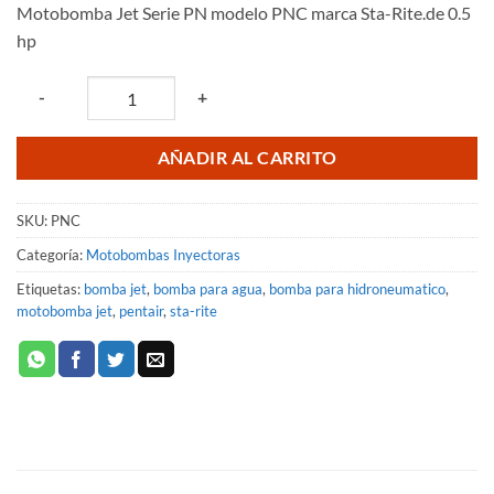
Motobomba Jet Serie PN modelo PNC marca Sta-Rite.de 0.5
original
actual
hp
era:
es:
$8,611.84.
$7,409.15.
Quantity
-
+
AÑADIR AL CARRITO
SKU:
PNC
Categoría:
Motobombas Inyectoras
Etiquetas:
bomba jet
,
bomba para agua
,
bomba para hidroneumatico
,
motobomba jet
,
pentair
,
sta-rite