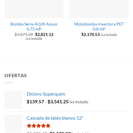
Bomba Serie AQJX Aquor
Motobomba inyectora PET
0.75 HP
0.8 HP
El
El
$
4,074.29
$
2,821.12
$
2,170.53
iva incluido
precio
precio
iva incluido
original
actual
era:
es:
$4,074.29.
$2,821.12.
OFERTAS
Dicloro Superquim
Rango
$
139.57
-
$
3,541.25
iva incluido
de
precios:
Cascada de labio blanco 12"
desde
$139.57
hasta
Valorado