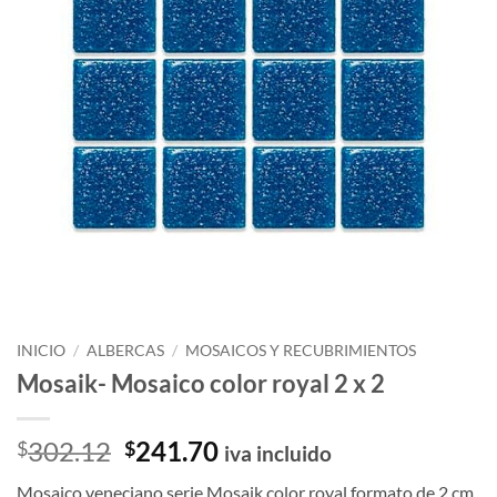
INICIO
/
ALBERCAS
/
MOSAICOS Y RECUBRIMIENTOS
Mosaik- Mosaico color royal 2 x 2
El
El
302.12
241.70
$
$
iva incluido
precio
precio
Mosaico veneciano serie Mosaik color royal formato de 2 cm