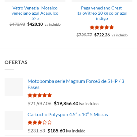
Vetro Venezia- Mosaico
Pega veneciano Crest-
veneciano azul Acapulco
ItaloVitreo 20 kg color azul
5×5
índigo
El
El
$
473.93
$
428.10
iva incluido
precio
precio
original
actual
Valorado
El
El
$
799.77
$
722.26
iva incluido
era:
es:
precio
precio
con
5
de 5
$473.93.
$428.10.
original
actual
era:
es:
$799.77.
$722.26.
OFERTAS
Motobomba serie Magnum Force3 de 5 HP / 3
Fases
Valorado
El
El
$
21,987.06
$
19,856.40
iva incluido
con
5.00
precio
precio
de 5
Cartucho Polyspun 4.5″ x 10″ 5 Micras
original
actual
era:
es:
$21,987.06.
$19,856.40.
Valorado
El
El
$
231.63
$
185.60
iva incluido
con
precio
precio