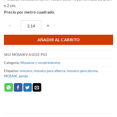
original
actual
x 2 cm.
era:
es:
Precio por metro cuadrado.
$302.12.
$241.70.
Quantity
-
+
AÑADIR AL CARRITO
SKU:
MOSAIKV-A1032-PV2
Categoría:
Mosaicos y recubrimientos
Etiquetas:
mosaico
,
mosaico para alberca
,
mosaico para piscina
,
MOSAIK
,
panda