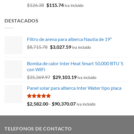
Valorado
El
El
$
126.38
$
115.74
iva incluido
con
5.00
precio
precio
de 5
original
actual
DESTACADOS
era:
es:
$126.38.
$115.74.
Filtro de arena para alberca Nautia de 19"
El
El
$
8,715.78
$
3,027.59
iva incluido
precio
precio
original
actual
Bomba de calor Inter Heat Smart 50,000 BTU´S
era:
es:
con WiFi
$8,715.78.
$3,027.59.
El
El
$
35,369.97
$
29,103.19
iva incluido
precio
precio
Panel solar para alberca Inter Water tipo placa
original
actual
era:
es:
$35,369.97.
$29,103.19.
Valorado
Rango
$
2,582.00
-
$
90,370.07
iva incluido
con
5.00
de
de 5
precios:
desde
TELEFONOS DE CONTACTO
$2,582.00