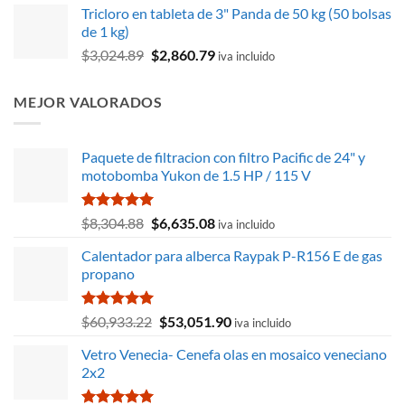
3.00
Tricloro en tableta de 3" Panda de 50 kg (50 bolsas
original
actual
de 5
de 1 kg)
era:
es:
El
El
$
3,024.89
$
2,860.79
$231.63.
$185.60.
iva incluido
precio
precio
original
actual
MEJOR VALORADOS
era:
es:
$3,024.89.
$2,860.79.
Paquete de filtracion con filtro Pacific de 24" y
motobomba Yukon de 1.5 HP / 115 V
Valorado
El
El
$
8,304.88
$
6,635.08
iva incluido
con
5.00
precio
precio
de 5
Calentador para alberca Raypak P-R156 E de gas
original
actual
propano
era:
es:
$8,304.88.
$6,635.08.
Valorado
El
El
$
60,933.22
$
53,051.90
iva incluido
con
5.00
precio
precio
de 5
Vetro Venecia- Cenefa olas en mosaico veneciano
original
actual
2x2
era:
es:
$60,933.22.
$53,051.90.