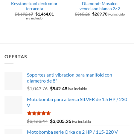
Keystone kool deck color
Diamond- Mosaico
terracota
veneciano blanco 2×2
El
El
El
El
$
1,692.67
$
1,464.01
$
365.26
$
269.70
iva incluido
precio
precio
precio
precio
iva incluido
original
actual
original
actual
era:
es:
era:
es:
$1,692.67.
$1,464.01.
$365.26.
$269.70.
OFERTAS
Soportes anti vibracion para manifold con
diametro de 8"
El
El
$
1,043.76
$
942.48
iva incluido
precio
precio
Motobomba para alberca SILVER de 1.5 HP / 230
original
actual
V
era:
es:
$1,043.76.
$942.48.
Valorado
El
El
$
3,163.44
$
3,005.26
iva incluido
con
4.50
precio
precio
de 5
Motobomba serie Orka de 2 HP / 115-220 V
original
actual