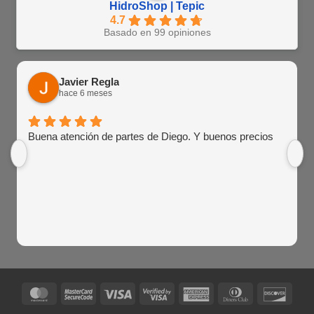
HidroShop | Tepic
4.7
Basado en 99 opiniones
Javier Regla
hace 6 meses
Buena atención de partes de Diego. Y buenos precios
MasterCard
MasterCard
Visa
Visa
American
Dinners
Disco
2
2
Express
Club