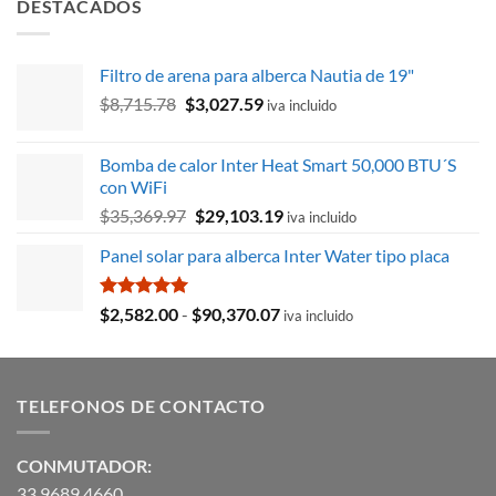
DESTACADOS
era:
es:
$1,378.88.
$965.21.
Filtro de arena para alberca Nautia de 19"
El
El
$
8,715.78
$
3,027.59
iva incluido
precio
precio
original
actual
Bomba de calor Inter Heat Smart 50,000 BTU´S
era:
es:
con WiFi
$8,715.78.
$3,027.59.
El
El
$
35,369.97
$
29,103.19
iva incluido
precio
precio
Panel solar para alberca Inter Water tipo placa
original
actual
era:
es:
$35,369.97.
$29,103.19.
Valorado
Rango
$
2,582.00
-
$
90,370.07
iva incluido
con
5.00
de
de 5
precios:
desde
TELEFONOS DE CONTACTO
$2,582.00
hasta
$90,370.07
CONMUTADOR:
33 9689 4660