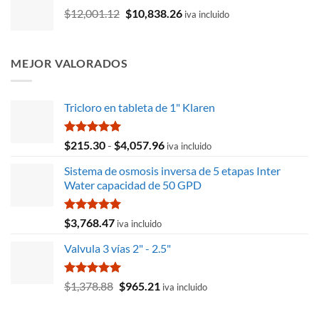
El
El
$
12,001.12
era:
$
10,838.26
es:
iva incluido
precio
precio
$3,163.44.
$3,005.26.
original
actual
era:
es:
MEJOR VALORADOS
$12,001.12.
$10,838.26.
Tricloro en tableta de 1" Klaren
Valorado
Rango
$
215.30
-
$
4,057.96
iva incluido
con
5.00
de
de 5
Sistema de osmosis inversa de 5 etapas Inter
precios:
Water capacidad de 50 GPD
desde
$215.30
hasta
Valorado
$
3,768.47
iva incluido
con
5.00
$4,057.96
de 5
Valvula 3 vías 2" - 2.5"
Valorado
El
El
$
1,378.88
$
965.21
iva incluido
con
5.00
precio
precio
de 5
original
actual