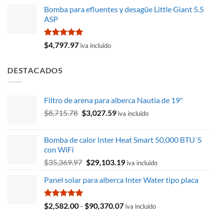
precio
precio
de 5
Bomba para efluentes y desagüe Little Giant 5.5
original
actual
ASP
era:
es:
$424.65.
$262.81.
Valorado
$
4,797.97
iva incluido
con
5.00
de 5
DESTACADOS
Filtro de arena para alberca Nautia de 19"
El
El
$
8,715.78
$
3,027.59
iva incluido
precio
precio
original
actual
Bomba de calor Inter Heat Smart 50,000 BTU´S
era:
es:
con WiFi
$8,715.78.
$3,027.59.
El
El
$
35,369.97
$
29,103.19
iva incluido
precio
precio
Panel solar para alberca Inter Water tipo placa
original
actual
era:
es:
$35,369.97.
$29,103.19.
Valorado
Rango
$
2,582.00
-
$
90,370.07
iva incluido
con
5.00
de