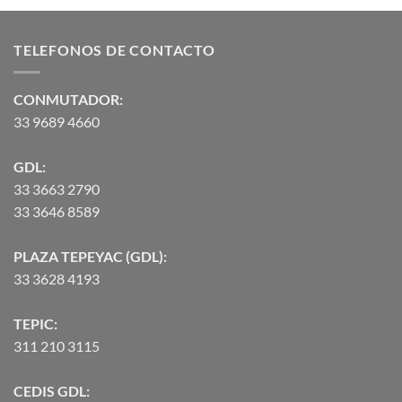
de 5
precios:
desde
TELEFONOS DE CONTACTO
$2,582.00
hasta
$90,370.07
CONMUTADOR:
33 9689 4660
GDL:
33 3663 2790
33 3646 8589
PLAZA TEPEYAC (GDL):
33 3628 4193
TEPIC:
311 210 3115
CEDIS GDL: