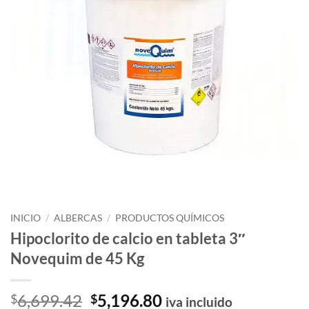
INICIO
/
ALBERCAS
/
PRODUCTOS QUÍMICOS
Hipoclorito de calcio en tableta 3″
Novequim de 45 Kg
El
El
6,699.42
5,196.80
$
$
iva incluido