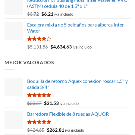
era:
es:
(ASTM) cedula 40 de 1.5" x 1"
$1,149.24.
$965.12.
El
El
$
6.72
$
6.21
iva incluido
precio
precio
Escalera mixta de 5 peldaños para alberca Inter
original
actual
Water
era:
es:
$6.72.
$6.21.
Valorado
El
El
$
5,131.86
$
4,634.63
iva incluido
con
4.00
precio
precio
de 5
original
actual
MEJOR VALORADOS
era:
es:
$5,131.86.
$4,634.63.
Boquilla de retorno Aquex conexion roscar 1.5" y
salida 3/4"
Valorado
El
El
$
22.57
$
21.53
iva incluido
con
5.00
precio
precio
de 5
Barredora Flexible de 8 ruedas AQUOR
original
actual
era:
es:
$22.57.
$21.53.
Valorado
El
El
$
424.65
$
262.81
iva incluido
con
5.00