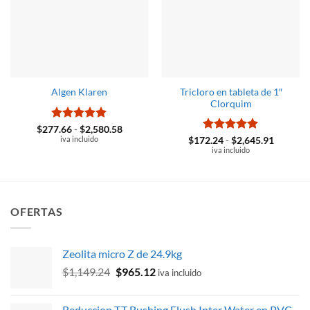
Tricloro en tableta de 1″
Algen Klaren
Clorquim
Valorado
Rango
$
277.66
-
$
2,580.58
de
con
iva incluido
5
de 5
Valorado
Rango
$
172.24
-
$
2,645.91
precios:
de
con
iva incluido
5
de 5
desde
precios:
$277.66
desde
hasta
$172.24
$2,580.58
hasta
$2,645.
OFERTAS
Zeolita micro Z de 24.9kg
El
El
$
1,149.24
$
965.12
iva incluido
precio
precio
original
actual
Reduccion T.T Bushing Flush Inter Water en PVC