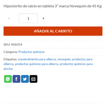
precio
precio
Hipoclorito de calcio en tableta 3″ marca Novequim de 45 Kg
original
actual
era:
es:
Quantity
-
+
$6,699.42.
$5,196.80.
AÑADIR AL CARRITO
SKU:
406054
Categoría:
Productos químicos
Etiquetas:
mantenimiento para alberca
,
novequim
,
productos para
alberca
,
productos quimicos para alberca
,
productos quimicos para
piscina