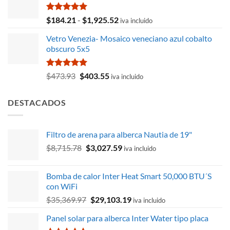
Valorado
Rango
$
184.21
-
$
1,925.52
iva incluido
con
5.00
de
de 5
Vetro Venezia- Mosaico veneciano azul cobalto
precios:
obscuro 5x5
desde
$184.21
hasta
Valorado
El
El
$
473.93
$
403.55
iva incluido
con
5.00
$1,925.52
precio
precio
de 5
original
actual
DESTACADOS
era:
es:
$473.93.
$403.55.
Filtro de arena para alberca Nautia de 19"
El
El
$
8,715.78
$
3,027.59
iva incluido
precio
precio
original
actual
Bomba de calor Inter Heat Smart 50,000 BTU´S
era:
es:
con WiFi
$8,715.78.
$3,027.59.
El
El
$
35,369.97
$
29,103.19
iva incluido
precio
precio
Panel solar para alberca Inter Water tipo placa
original
actual