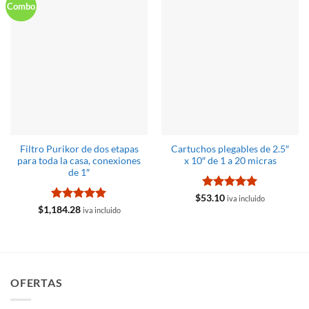
Combo
Filtro Purikor de dos etapas
Cartuchos plegables de 2.5″
para toda la casa, conexiones
x 10″ de 1 a 20 micras
de 1″
Valorado
$
53.10
iva incluido
con
5
de 5
Valorado
$
1,184.28
iva incluido
con
5
de 5
OFERTAS