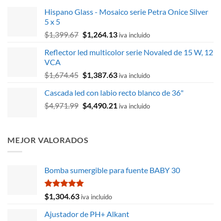
Hispano Glass - Mosaico serie Petra Onice Silver
5 x 5
El
El
$
1,399.67
$
1,264.13
iva incluido
precio
precio
Reflector led multicolor serie Novaled de 15 W, 12
original
actual
VCA
era:
es:
El
El
$
1,674.45
$
1,387.63
$1,399.67.
$1,264.13.
iva incluido
precio
precio
Cascada led con labio recto blanco de 36"
original
actual
El
El
$
4,971.99
era:
$
4,490.21
es:
iva incluido
precio
precio
$1,674.45.
$1,387.63.
original
actual
era:
es:
MEJOR VALORADOS
$4,971.99.
$4,490.21.
Bomba sumergible para fuente BABY 30
Valorado
$
1,304.63
iva incluido
con
5.00
de 5
Ajustador de PH+ Alkant