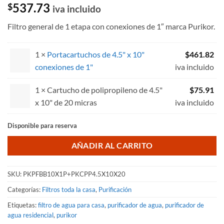
Valorado
1
537.73
$
iva incluido
con
5
de 5
en base a
Filtro general de 1 etapa con conexiones de 1″ marca Purikor.
valoración
de un
cliente
1 ×
Portacartuchos de 4.5" x 10"
$
461.82
conexiones de 1"
iva incluido
1 × Cartucho de polipropileno de 4.5"
$
75.91
x 10" de 20 micras
iva incluido
Disponible para reserva
AÑADIR AL CARRITO
SKU:
PKPFBB10X1P+PKCPP4.5X10X20
Categorías:
Filtros toda la casa
,
Purificación
Etiquetas:
filtro de agua para casa
,
purificador de agua
,
purificador de
agua residencial
,
purikor