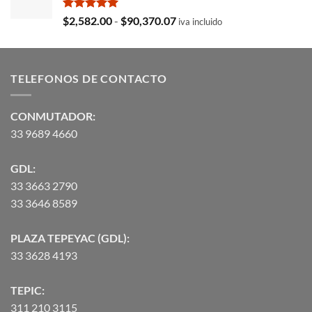
era:
es:
$35,369.97.
$29,103.19.
Valorado
Rango
$
2,582.00
-
$
90,370.07
iva incluido
con
5.00
de
de 5
precios:
desde
TELEFONOS DE CONTACTO
$2,582.00
hasta
$90,370.07
CONMUTADOR:
33 9689 4660
GDL:
33 3663 2790
33 3646 8589
PLAZA TEPEYAC (GDL):
33 3628 4193
TEPIC:
311 210 3115