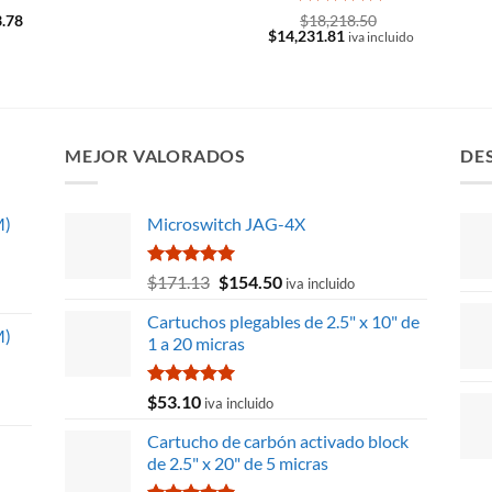
era:
es:
El
Valorado
3.78
$
18,218.50
$8,609.22.
$7,774.95.
precio
El
El
$
14,231.81
con
5
de 5
iva incluido
l
actual
precio
precio
es:
original
actual
.98.
$2,463.78.
era:
es:
$18,218.50.
$14,231.81.
MEJOR VALORADOS
DE
M)
Microswitch JAG-4X
Valorado
El
El
$
171.13
$
154.50
iva incluido
con
5.00
precio
precio
de 5
Cartuchos plegables de 2.5" x 10" de
original
actual
M)
1 a 20 micras
era:
es:
$171.13.
$154.50.
Valorado
$
53.10
iva incluido
con
5.00
de 5
Cartucho de carbón activado block
de 2.5" x 20" de 5 micras