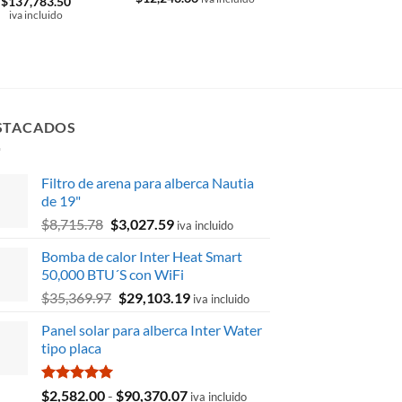
$
137,783.50
precio
precio
Valorado
iva incluido
$
14,087.78
original
actual
El
El
$
11,003.85
con
5
de 5
iva inclu
era:
es:
precio
precio
$15,673.55.
$12,243.66.
original
actual
era:
es:
$14,087.78.
$11,003
STACADOS
Filtro de arena para alberca Nautia
de 19"
El
El
$
8,715.78
$
3,027.59
iva incluido
precio
precio
Bomba de calor Inter Heat Smart
original
actual
50,000 BTU´S con WiFi
era:
es:
El
El
$
35,369.97
$
29,103.19
$8,715.78.
$3,027.59.
iva incluido
precio
precio
Panel solar para alberca Inter Water
original
actual
tipo placa
era:
es:
$35,369.97.
$29,103.19.
Valorado
Rango
$
2,582.00
-
$
90,370.07
iva incluido