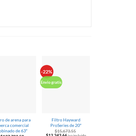
-22%
-22%
Envío gratis
Envío gratis
tro de arena para
Filtro Hayward
Filtro Hayward
berca comercial
ProSeries de 20″
ProSeries de 18″
obinado de 63″
$
15,673.55
El
El
$
12,243.66
iva incluido