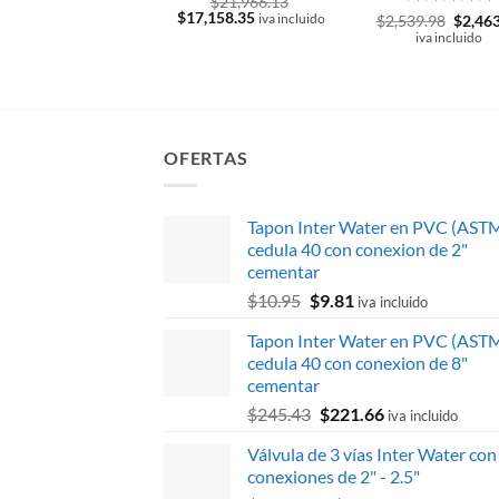
$
21,966.13
El
El
$
17,158.35
Valorado
El
iva incluido
$
2,539.98
$
2,46
precio
precio
precio
con
5
de 5
iva incluido
original
actual
origina
era:
es:
era:
$21,966.13.
$17,158.35.
$2,539
OFERTAS
Tapon Inter Water en PVC (AST
cedula 40 con conexion de 2"
cementar
El
El
$
10.95
$
9.81
iva incluido
precio
precio
Tapon Inter Water en PVC (AST
original
actual
cedula 40 con conexion de 8"
era:
es:
cementar
$10.95.
$9.81.
El
El
$
245.43
$
221.66
iva incluido
precio
precio
Válvula de 3 vías Inter Water con
original
actual
conexiones de 2" - 2.5"
era:
es: