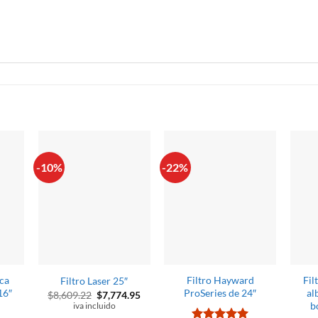
S
-10%
-22%
rca
Filtro Hayward
Fil
Filtro Laser 25″
16″
ProSeries de 24″
al
El
El
$
8,609.22
$
7,774.95
precio
precio
b
iva incluido
original
actual