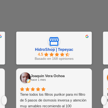
HidroShop | Tepeyac
4.5
Basado en 168 opiniones
Juan Barajas
Joaquin Vera Ochoa
EN
hace 1 semana
hace 1 mes
hac
Buena atención al cliente de las agentes
Tiene todos los filtros purikor para mi filtro
Muy atent
Siemp
de venta
de 5 pasos de ósmosis inversa y atención
siem
muy amables recomiendo al 100