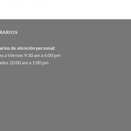
con
5.00
de
de 5
precios:
desde
$2,582.00
hasta
RARIOS
$90,370.07
arios de atención personal:
s a Viernes 9:30 am a 6:00 pm
ados 10:00 am a 1:00 pm