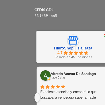
CEDIS GDL:
33 9689 4665
HidroShop | Isla Raza
4.7
Basado en 451 opiniones
Alfredo Acosta De Santiago
hace 6 días
Excelente atención y encontré lo que
buscaba la vendedora super amable