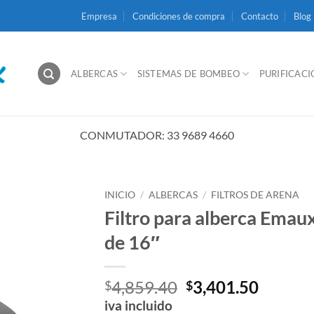
Empresa
Condiciones de compra
Contacto
Blog
ALBERCAS
SISTEMAS DE BOMBEO
PURIFICAC
CONMUTADOR: 33 9689 4660
INICIO
/
ALBERCAS
/
FILTROS DE ARENA
Filtro para alberca Emau
de 16″
El
El
4,859.40
3,401.50
$
$
precio
precio
iva incluido