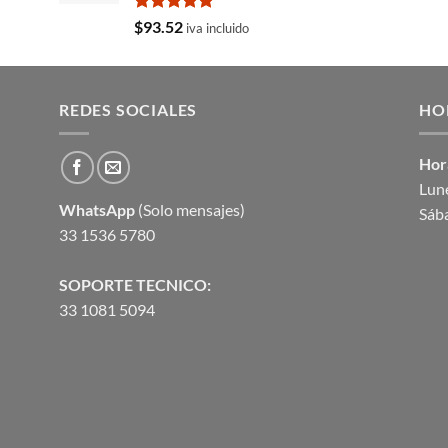
Valorado
$
93.52
iva incluido
con
5.00
de 5
REDES SOCIALES
HO
Hor
Lune
WhatsApp
(Solo mensajes)
Sáb
33 1536 5780
SOPORTE TECNICO:
33 1081 5094