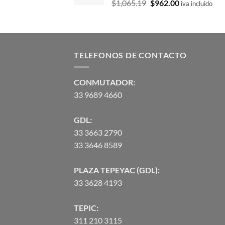
El
El
$
1,065.19
$
962.00
$245.43.
$221.66.
iva incluido
precio
precio
original
actual
era:
es:
$1,065.19.
$962.00.
TELEFONOS DE CONTACTO
CONMUTADOR:
33 9689 4660
GDL:
33 3663 2790
33 3646 8589
PLAZA TEPEYAC (GDL):
33 3628 4193
TEPIC:
311 210 3115