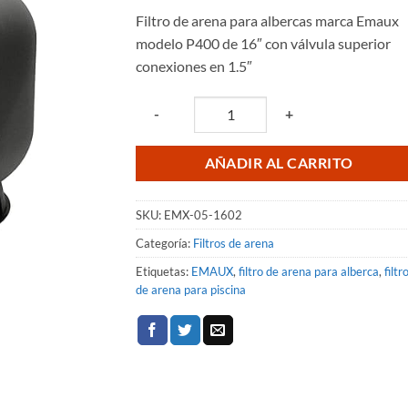
original
actual
Filtro de arena para albercas marca Emaux
era:
es:
modelo P400 de 16″ con válvula superior
$4,859.40.
$3,401.
conexiones en 1.5″
Quantity
-
+
AÑADIR AL CARRITO
SKU:
EMX-05-1602
Categoría:
Filtros de arena
Etiquetas:
EMAUX
,
filtro de arena para alberca
,
filtr
de arena para piscina