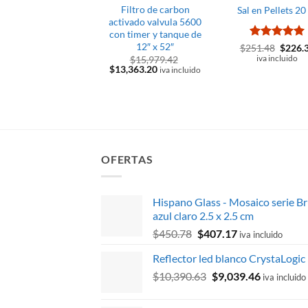
Filtro de carbon
Sal en Pellets 20
activado valvula 5600
con timer y tanque de
12″ x 52″
Valorado
El
$
251.48
$
226.
precio
con
5
de 5
iva incluido
$
15,979.42
origina
El
El
$
13,363.20
iva incluido
era:
precio
precio
$251.4
original
actual
era:
es:
$15,979.42.
$13,363.20.
OFERTAS
Hispano Glass - Mosaico serie B
azul claro 2.5 x 2.5 cm
El
El
$
450.78
$
407.17
iva incluido
precio
precio
Reflector led blanco CrystaLogic
original
actual
El
El
$
10,390.63
era:
$
9,039.46
es:
iva incluido
precio
precio
$450.78.
$407.17.
original
actual