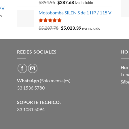
Valorado
El
El
$
394.96
$
287.68
iva incluido
con
5.00
0 V
precio
precio
.
de 5
Motobomba SILEN S de 1 HP / 115 V
original
actual
do
era:
es:
$394.96.
$287.68.
Valorado
El
El
$
5,287.78
$
5,023.39
iva incluido
con
5.00
precio
precio
de 5
44.
original
actual
era:
es:
REDES SOCIALES
$5,287.78.
$5,023.39.
HO
Hor
Lune
WhatsApp
(Solo mensajes)
Sáb
33 1536 5780
SOPORTE TECNICO:
33 1081 5094