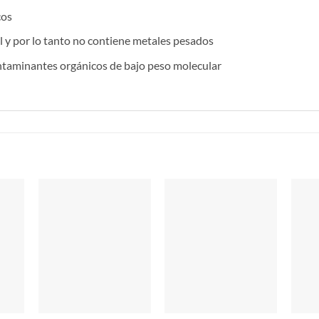
cos
l y por lo tanto no contiene metales pesados
ntaminantes orgánicos de bajo peso molecular
S