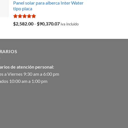
Panel solar para alberca Inter Water
original
actual
tipo placa
era:
es:
$35,369.97.
$29,103.19.
Valorado
Rango
$
2,582.00
-
$
90,370.07
iva incluido
con
5.00
de
de 5
precios:
desde
$2,582.00
RARIOS
hasta
$90,370.07
arios de atención personal:
s a Viernes 9:30 am a 6:00 pm
ados 10:00 am a 1:00 pm