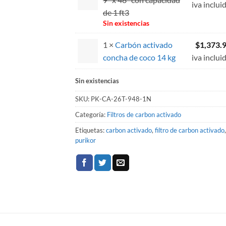
iva inclui
de 1 ft3
Sin existencias
1 ×
Carbón activado
$
1,373.
concha de coco 14 kg
iva inclui
Sin existencias
SKU:
PK-CA-26T-948-1N
Categoría:
Filtros de carbon activado
Etiquetas:
carbon activado
,
filtro de carbon activado
,
purikor