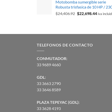
Motobomba sumergible serie
era:
es:
Robusta trisfasica de 10 HP / 23
$10,390.63.
$9,039.46
El
El
$
24,406.92
$
22,698.44
iva inclui
precio
precio
original
actual
era:
es:
$24,406.92.
$22,698.
TELEFONOS DE CONTACTO
CONMUTADOR:
33 9689 4660
GDL:
33 3663 2790
33 3646 8589
PLAZA TEPEYAC (GDL):
33 3628 4193