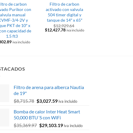
iltro de carbon
Filtro de carbon
Filtro de carbon
ivado Purikor con
activado con valvula
activado Purikor c
alvula manual
504 timer digital y
valvula automatic
KVMF-3/4-2V y
tanque de 14″ x 65″
por demanda
que PKT de 10″ x
PKVF27D y tanqu
$
12,929.64
El
El
$
12,427.78
 con capacidad de
PKT de 10″ x 54″ c
iva incluido
precio
precio
1.5 ft3
capacidad de 1.5 f
original
actual
802.89
$
10,263.86
era:
es:
iva incluido
iva inclu
$12,929.64.
$12,427.78.
STACADOS
Filtro de arena para alberca Nautia
de 19"
El
El
$
8,715.78
$
3,027.59
iva incluido
precio
precio
Bomba de calor Inter Heat Smart
original
actual
50,000 BTU´S con WiFi
era:
es:
El
El
$
35,369.97
$
29,103.19
$8,715.78.
$3,027.59.
iva incluido
precio
precio