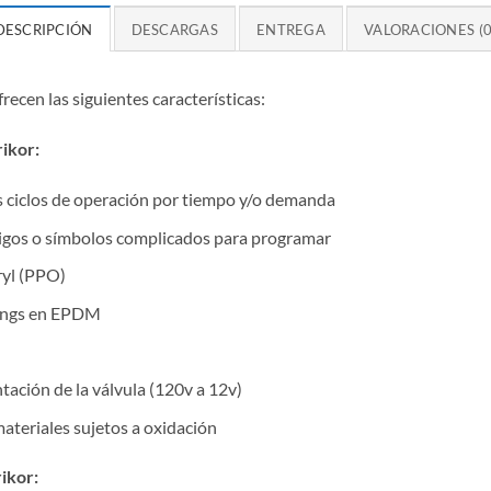
DESCRIPCIÓN
DESCARGAS
ENTREGA
VALORACIONES (0
recen las siguientes características:
rikor:
 ciclos de operación por tiempo y/o demanda
ódigos o símbolos complicados para programar
ryl (PPO)
-rings en EPDM
tación de la válvula (120v a 12v)
ateriales sujetos a oxidación
ikor: