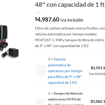
48″ con capacidad de 1 f
4,987.60
$
iva incluido
Filtro de carbón activado marca Purikor con
válvula automática por tiempo modelo
PKVF26T-1-948 y tanque de fibra de vidrio
de 9″ x 48″ con capacidad de 1 ft3
1 ×
Valvula
automatica de
$
2,551.
operacion por tiempo
iva inclui
para filtro de 9" x 48"
capacidad de 1 ft3
1 ×
Tanque de fibra de
vidrio serie PKTN de
$
1,062.
9" x 48" con capacidad