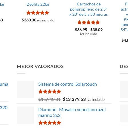
Cartuchos de
F
 kg
Zeolita 22kg
polipropileno de 2.5″
act
x 20″ de 5 a 50 micras
v
P
El
Valorado
33
$
360.30
iva incluido
precio
con
5
de 5
tan
l
actual
Valorado
Rango
54″
$
36.95
-
$
38.09
es:
de
con
5
de 5
iva incluido
8.
$226.33.
precios:
$
4,
desde
$36.95
hasta
$38.09
MEJOR VALORADOS
DE
ruma
Sistema de control Solartouch
Valorado
El
El
$
15,940.81
$
13,379.53
iva incluido
con
5.00
precio
precio
 320
de 5
Diamond- Mosaico veneciano azul
original
actual
marino 2x2
era:
es:
$15,940.81.
$13,379.53.