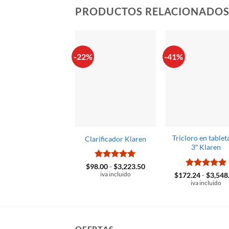
PRODUCTOS RELACIONADO
-22%
-41%
Tricloro en tablet
Clarificador Klaren
3″ Klaren
Valorado
Rango
$
98.00
-
$
3,223.50
de
con
4.94
Valorado
$
172.24
-
$
3,548
iva incluido
precios:
de 5
con
5
de 5
iva incluido
desde
$98.00
hasta
$3,223.50
OFERTAS