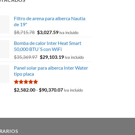
Filtro de arena para alberca Nautia
de 19"
El
El
$
8,715.78
$
3,027.59
iva incluido
precio
precio
Bomba de calor Inter Heat Smart
original
actual
50,000 BTU´S con WiFi
era:
es:
El
El
$
35,369.97
$
29,103.19
$8,715.78.
$3,027.59.
iva incluido
precio
precio
Panel solar para alberca Inter Water
original
actual
tipo placa
era:
es:
$35,369.97.
$29,103.19.
Valorado
Rango
$
2,582.00
-
$
90,370.07
iva incluido
con
5.00
de
de 5
precios:
desde
$2,582.00
hasta
$90,370.07
RARIOS