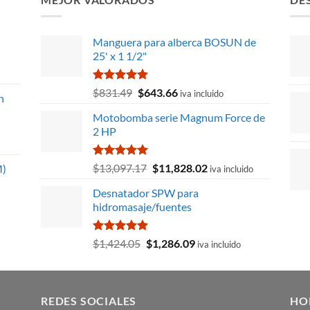
Manguera para alberca BOSUN de
25' x 1 1/2"
Valorado
El
El
$
831.49
$
643.66
iva incluido
n
con
5.00
precio
precio
de 5
Motobomba serie Magnum Force de
original
actual
2 HP
era:
es:
$831.49.
$643.66.
Valorado
El
El
$
13,097.17
$
11,828.02
M)
iva incluido
con
5.00
precio
precio
de 5
Desnatador SPW para
original
actual
hidromasaje/fuentes
era:
es:
$13,097.17.
$11,828.02.
Valorado
El
El
$
1,424.05
$
1,286.09
iva incluido
con
5.00
precio
precio
de 5
original
actual
era:
es:
REDES SOCIALES
$1,424.05.
$1,286.09.
HO