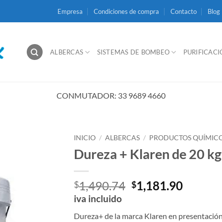
Empresa
Condiciones de compra
Contacto
Blog
ALBERCAS
SISTEMAS DE BOMBEO
PURIFICAC
CONMUTADOR: 33 9689 4660
INICIO
/
ALBERCAS
/
PRODUCTOS QUÍMIC
Dureza + Klaren de 20 kg
El
El
1,490.74
1,181.90
$
$
precio
precio
iva incluido
original
actual
Dureza+ de la marca Klaren en presentació
era:
es: