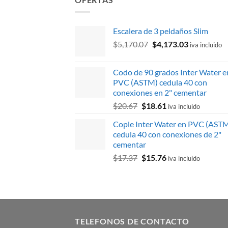
Escalera de 3 peldaños Slim
El
El
$
5,170.07
$
4,173.03
iva incluido
precio
precio
original
actual
Codo de 90 grados Inter Water e
era:
es:
PVC (ASTM) cedula 40 con
$5,170.07.
$4,173.03.
conexiones en 2" cementar
El
El
$
20.67
$
18.61
iva incluido
precio
precio
Cople Inter Water en PVC (AST
original
actual
cedula 40 con conexiones de 2"
era:
es:
cementar
$20.67.
$18.61.
El
El
$
17.37
$
15.76
iva incluido
precio
precio
original
actual
era:
es:
$17.37.
$15.76.
TELEFONOS DE CONTACTO