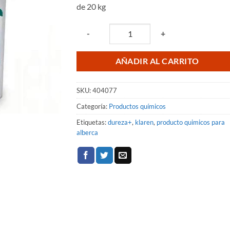
de 20 kg
$1,490.74.
$1,181.
Quantity
-
+
AÑADIR AL CARRITO
SKU:
404077
Categoría:
Productos químicos
Etiquetas:
dureza+
,
klaren
,
producto quimicos para
alberca