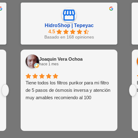
HidroShop | Tepeyac
4.5
Basado en 168 opiniones
Juan Barajas
Joaquin Vera Ochoa
EN
hace 1 semana
hace 1 mes
hac
Buena atención al cliente de las agentes
Tiene todos los filtros purikor para mi filtro
Muy atent
Siemp
de venta
de 5 pasos de ósmosis inversa y atención
siem
muy amables recomiendo al 100