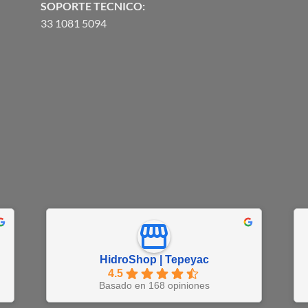
SOPORTE TECNICO:
33 1081 5094
HidroShop | Tepeyac
4.5
Basado en 168 opiniones