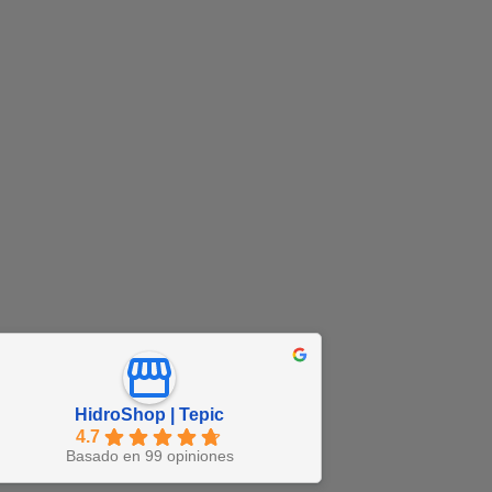
HidroShop | Tepic
4.7
Basado en 99 opiniones