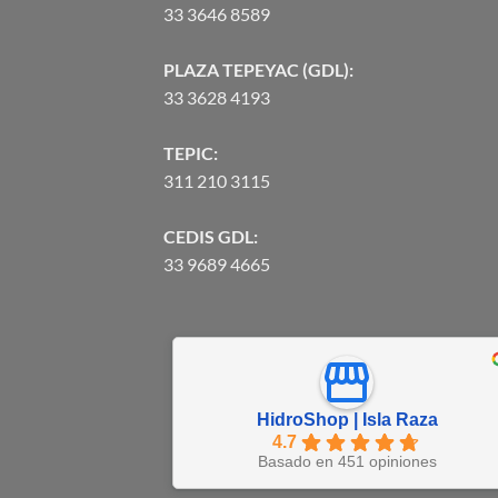
33 3646 8589
PLAZA TEPEYAC (GDL):
33 3628 4193
TEPIC:
311 210 3115
CEDIS GDL:
33 9689 4665
HidroShop | Isla Raza
4.7
Basado en 451 opiniones