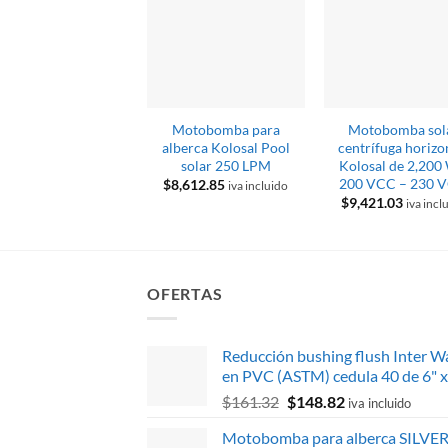
Motobomba para
Motobomba sol
alberca Kolosal Pool
centrífuga horizo
solar 250 LPM
Kolosal de 2,200
200 VCC – 230 
$
8,612.85
iva incluido
$
9,421.03
iva incl
OFERTAS
Reducción bushing flush Inter W
en PVC (ASTM) cedula 40 de 6" x
El
El
$
161.32
$
148.82
iva incluido
precio
precio
Motobomba para alberca SILVER
original
actual