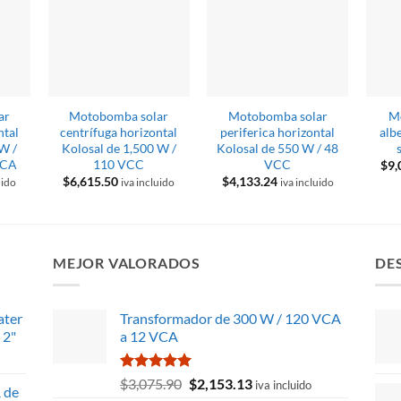
ar
Motobomba solar
Motobomba solar
M
ntal
centrífuga horizontal
periferica horizontal
alb
 W /
Kolosal de 1,500 W /
Kolosal de 550 W / 48
VCA
110 VCC
VCC
$
9,
$
6,615.50
$
4,133.24
uido
iva incluido
iva incluido
MEJOR VALORADOS
DE
ater
Transformador de 300 W / 120 VCA
 2"
a 12 VCA
Valorado
El
El
$
3,075.90
$
2,153.13
iva incluido
 de
con
5.00