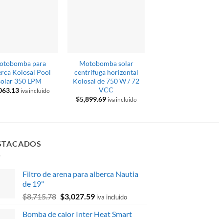
otobomba para
Motobomba solar
Motobomba sola
erca Kolosal Pool
centrifuga horizontal
centrifuga horizont
solar 350 LPM
Kolosal de 750 W / 72
Kolosal de 1,500 W
VCC
200 VCC
063.13
iva incluido
$
5,899.69
$
7,123.50
iva incluido
iva inclui
STACADOS
Filtro de arena para alberca Nautia
de 19"
El
El
$
8,715.78
$
3,027.59
iva incluido
precio
precio
Bomba de calor Inter Heat Smart
original
actual