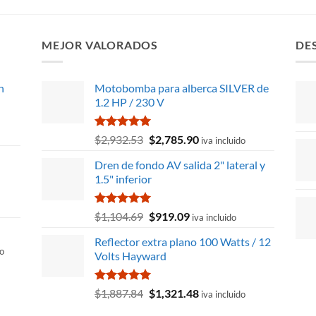
MEJOR VALORADOS
DE
n
Motobomba para alberca SILVER de
1.2 HP / 230 V
Valorado
El
El
$
2,932.53
$
2,785.90
iva incluido
con
5.00
precio
precio
)
de 5
Dren de fondo AV salida 2" lateral y
original
actual
1.5" inferior
era:
es:
$2,932.53.
$2,785.90.
Valorado
El
El
$
1,104.69
$
919.09
iva incluido
con
5.00
precio
precio
de 5
Reflector extra plano 100 Watts / 12
original
actual
do
Volts Hayward
era:
es:
$1,104.69.
$919.09.
Valorado
El
El
$
1,887.84
$
1,321.48
iva incluido
con
5.00
precio
precio
48.
de 5