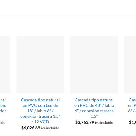
S
ural
Cascada tipo natural
Cascada tipo natural
Cas
abio
en PVC con Led de
en PVC de 48″ / labio
en P
rior
18″ / labio 6″ /
6″ / conexión trasera
6″ /
conexión trasera 1.5″
1.5″
/ 12 VCD
$
3,763.79
$
1,
uido
iva incluido
$
6,026.69
iva incluido