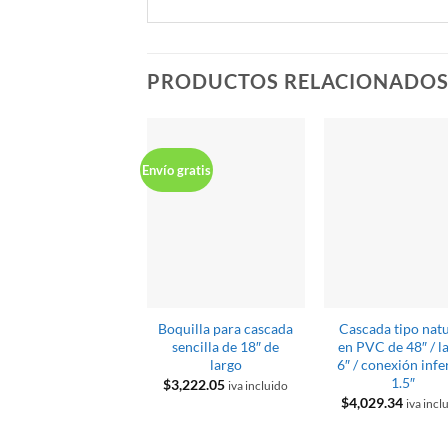
PRODUCTOS RELACIONADO
Envío gratis
Boquilla para cascada
Cascada tipo nat
sencilla de 18″ de
en PVC de 48″ / l
largo
6″ / conexión infe
1.5″
$
3,222.05
iva incluido
$
4,029.34
iva incl