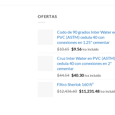
OFERTAS
Codo de 90 grados Inter Water e
PVC (ASTM) cedula 40 con
conexiones en 1.25" cementar
El
El
$
10.65
$
9.56
iva incluido
precio
precio
Cruz Inter Water en PVC (ASTM
original
actual
cedula 40 con conexiones en 2"
era:
es:
cementar
$10.65.
$9.56.
El
El
$
44.54
$
40.30
iva incluido
precio
precio
Filtro Sherlok 160 ft²
original
actual
El
El
$
12,436.60
era:
$
11,231.48
es:
iva inclui
precio
precio
$44.54.
$40.30.
original
actual
era:
es:
$12,436.60.
$11,231.