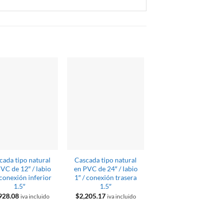
cada tipo natural
Cascada tipo natural
Cascada tipo natur
VC de 12″ / labio
en PVC de 24″ / labio
en PVC de 18″ / lab
 conexión inferior
1″ / conexión trasera
1″ / conexión infer
1.5″
1.5″
1.5″
928.08
$
2,205.17
$
1,939.62
iva incluido
iva incluido
iva inclui