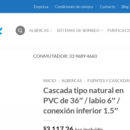
Empresa
Condiciones de compra
Contacto
Blog
ALBERCAS
SISTEMAS DE BOMBEO
PURIFICAC
CONMUTADOR: 33 9689 4660
INICIO
/
ALBERCAS
/
FUENTES Y CASCADA
Cascada tipo natural en
PVC de 36″ / labio 6″ /
conexión inferior 1.5″
3,117.26
$
iva incluido