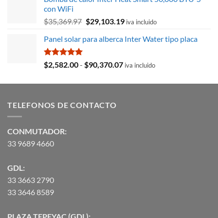
era:
es:
con WiFi
$8,715.78.
$3,027.59.
El
El
$
35,369.97
$
29,103.19
iva incluido
precio
precio
Panel solar para alberca Inter Water tipo placa
original
actual
era:
es:
$35,369.97.
$29,103.19.
Valorado
Rango
$
2,582.00
-
$
90,370.07
iva incluido
con
5.00
de
de 5
precios:
desde
TELEFONOS DE CONTACTO
$2,582.00
hasta
$90,370.07
CONMUTADOR:
33 9689 4660
GDL:
33 3663 2790
33 3646 8589
PLAZA TEPEYAC (GDL):