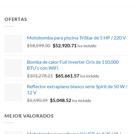
$251.48.
$226.33.
OFERTAS
Motobomba para piscina TriStar de 5 HP / 220 V
El
El
$
58,599.30
$
52,920.71
iva incluido
precio
precio
original
actual
Bomba de calor Full Inverter Oris de 110,000
era:
es:
BTU’s con WiFi
$58,599.30.
$52,920.71.
El
El
$
101,278.21
$
65,661.57
iva incluido
precio
precio
Reflector extraplano blanco serie Spirit de 50 W /
original
actual
12 V
era:
es:
El
El
$
5,590.39
$
5,048.52
$101,278.21.
$65,661.57.
iva incluido
precio
precio
original
actual
MEJOR VALORADOS
era:
es:
$5,590.39.
$5,048.52.
Motobomba para alberca SILVER de 0.75 HP /