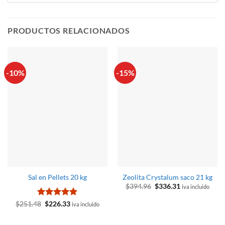
PRODUCTOS RELACIONADOS
-10%
-15%
Sal en Pellets 20 kg
Zeolita Crystalum saco 21 kg
El
El
$
394.96
$
336.31
iva incluido
precio
precio
original
actual
Valorado
El
El
$
251.48
$
226.33
iva incluido
era:
es:
precio
precio
con
5
de 5
$394.96.
$336.31.
original
actual
era:
es: