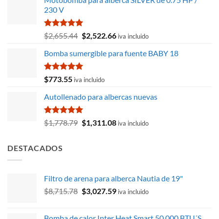
230 V
Valorado
El
El
$
2,655.44
$
2,522.66
iva incluido
con
5.00
precio
precio
de 5
Bomba sumergible para fuente BABY 18
original
actual
era:
es:
$2,655.44.
$2,522.66.
Valorado
$
773.55
iva incluido
con
5.00
de 5
Autollenado para albercas nuevas
Valorado
El
El
$
1,778.79
$
1,311.08
iva incluido
con
5.00
precio
precio
de 5
original
actual
DESTACADOS
era:
es:
$1,778.79.
$1,311.08.
Filtro de arena para alberca Nautia de 19"
El
El
$
8,715.78
$
3,027.59
iva incluido
precio
precio
original
actual
Bomba de calor Inter Heat Smart 50,000 BTU´S