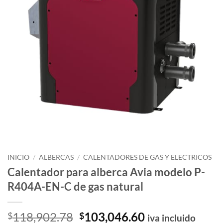
INICIO
/
ALBERCAS
/
CALENTADORES DE GAS Y ELECTRICOS
Calentador para alberca Avia modelo P-
R404A-EN-C de gas natural
El
El
118,902.78
103,046.60
$
$
iva incluido