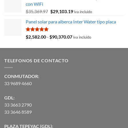
era:
es:
con WiFi
$8,715.78.
$3,027.59.
El
El
$
35,369.97
$
29,103.19
iva incluido
precio
precio
Panel solar para alberca Inter Water tipo placa
original
actual
era:
es:
$35,369.97.
$29,103.19.
Valorado
Rango
$
2,582.00
-
$
90,370.07
iva incluido
con
5.00
de
de 5
precios:
desde
TELEFONOS DE CONTACTO
$2,582.00
hasta
$90,370.07
CONMUTADOR:
33 9689 4660
GDL:
33 3663 2790
33 3646 8589
PLAZA TEPEYAC (GDL):