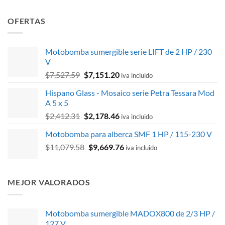
OFERTAS
Motobomba sumergible serie LIFT de 2 HP / 230
V
El
El
$
7,527.59
$
7,151.20
iva incluido
precio
precio
Hispano Glass - Mosaico serie Petra Tessara Mod
original
actual
A 5 x 5
era:
es:
El
El
$
2,412.31
$
2,178.46
$7,527.59.
$7,151.20.
iva incluido
precio
precio
Motobomba para alberca SMF 1 HP / 115-230 V
original
actual
El
El
$
11,079.58
era:
$
9,669.76
es:
iva incluido
precio
precio
$2,412.31.
$2,178.46.
original
actual
era:
es:
MEJOR VALORADOS
$11,079.58.
$9,669.76.
Motobomba sumergible MADOX800 de 2/3 HP /
127 V