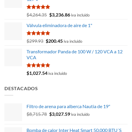
Valorado
El
El
$
4,264.35
$
3,236.86
iva incluido
con
5.00
precio
precio
de 5
Válvula eliminadora de aire de 1"
original
actual
era:
es:
$4,264.35.
$3,236.86.
Valorado
El
El
$
299.93
$
200.45
iva incluido
con
5.00
precio
precio
de 5
Transformador Panda de 100 W / 120 VCA a 12
original
actual
VCA
era:
es:
$299.93.
$200.45.
Valorado
$
1,027.54
iva incluido
con
5.00
de 5
DESTACADOS
Filtro de arena para alberca Nautia de 19"
El
El
$
8,715.78
$
3,027.59
iva incluido
precio
precio
original
actual
Bomba de calor Inter Heat Smart 50,000 BTU´S