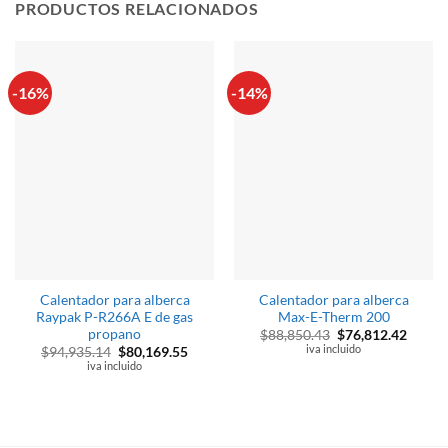
PRODUCTOS RELACIONADOS
-16%
-14%
Calentador para alberca
Calentador para alberca
Raypak P-R266A E de gas
Max-E-Therm 200
propano
El
El
$
88,850.43
$
76,812.42
precio
precio
iva incluido
El
El
$
94,935.14
$
80,169.55
original
actual
precio
precio
iva incluido
era:
es:
original
actual
$88,850.43.
$76,81
era:
es:
$94,935.14.
$80,169.55.