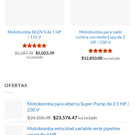
Motobomba SILEN S de 1 HP
Motobomba para nado
/ 115 V
contra corriente Espa de 3
HP / 230 V
Valorado
El
El
$
5,287.78
$
5,023.39
precio
precio
con
iva incluido
5
de 5
Valorado
$
12,850.00
iva incluido
original
actual
con
5
de 5
era:
es:
$5,287.78.
$5,023.39.
OFERTAS
Motobomba para alberca Super Pump de 2.5 HP /
230 V
El
El
$
26,106.38
$
23,576.47
iva incluido
precio
precio
Motobomba velocidad variable serie pipeline
original
actual
smart de 3 HP