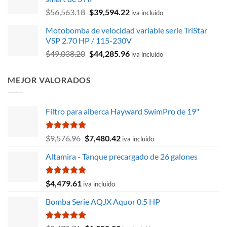
era:
es:
El
El
$
56,563.18
$
39,594.22
$26,106.38.
$23,576.47.
iva incluido
precio
precio
Motobomba de velocidad variable serie TriStar
original
actual
VSP 2.70 HP / 115-230V
era:
es:
El
El
$
49,038.20
$
44,285.96
$56,563.18.
$39,594.22.
iva incluido
precio
precio
original
actual
MEJOR VALORADOS
era:
es:
$49,038.20.
$44,285.96.
Filtro para alberca Hayward SwimPro de 19"
Valorado
El
El
$
9,576.96
$
7,480.42
iva incluido
con
5.00
precio
precio
de 5
Altamira - Tanque precargado de 26 galones
original
actual
era:
es:
$9,576.96.
$7,480.42.
Valorado
$
4,479.61
iva incluido
con
5.00
de 5
Bomba Serie AQJX Aquor 0.5 HP