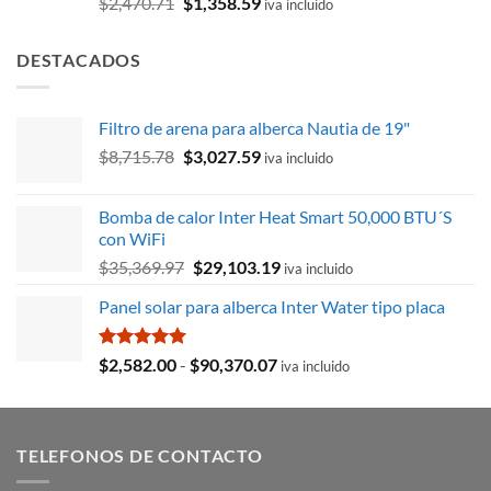
Valorado
El
El
$
2,470.71
$
1,358.59
iva incluido
con
5.00
precio
precio
de 5
original
actual
DESTACADOS
era:
es:
$2,470.71.
$1,358.59.
Filtro de arena para alberca Nautia de 19"
El
El
$
8,715.78
$
3,027.59
iva incluido
precio
precio
original
actual
Bomba de calor Inter Heat Smart 50,000 BTU´S
era:
es:
con WiFi
$8,715.78.
$3,027.59.
El
El
$
35,369.97
$
29,103.19
iva incluido
precio
precio
Panel solar para alberca Inter Water tipo placa
original
actual
era:
es:
$35,369.97.
$29,103.19.
Valorado
Rango
$
2,582.00
-
$
90,370.07
iva incluido
con
5.00
de
de 5
precios:
desde
TELEFONOS DE CONTACTO
$2,582.00
hasta