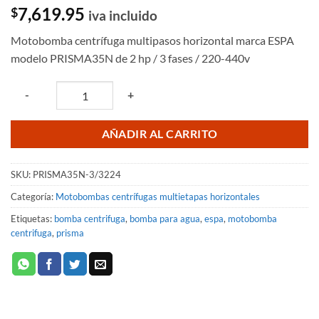
7,619.95
$
iva incluido
Motobomba centrífuga multipasos horizontal marca ESPA
modelo PRISMA35N de 2 hp / 3 fases / 220-440v
Quantity
-
+
AÑADIR AL CARRITO
SKU:
PRISMA35N-3/3224
Categoría:
Motobombas centrífugas multietapas horizontales
Etiquetas:
bomba centrifuga
,
bomba para agua
,
espa
,
motobomba
centrifuga
,
prisma