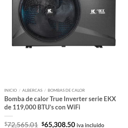
INICIO
/
ALBERCAS
/
BOMBAS DE CALOR
Bomba de calor True Inverter serie EKX
de 119,000 BTU’s con WiFi
El
El
72,565.01
65,308.50
$
$
iva incluido