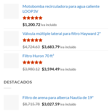
Motobomba recirculadora para agua caliente
LOOP3V
Valorado
$
1,200.72
iva incluido
con
5.00
de 5
Válvula múltiple lateral para filtro Hayward 2"
Valorado
El
El
$
4,724.63
$
3,683.79
iva incluido
con
5.00
precio
precio
de 5
Filtro Huron 70 ft²
original
actual
era:
es:
$4,724.63.
$3,683.79.
Valorado
El
El
$
3,980.12
$
3,594.49
iva incluido
con
5.00
precio
precio
de 5
original
actual
DESTACADOS
era:
es:
$3,980.12.
$3,594.49.
Filtro de arena para alberca Nautia de 19"
El
El
$
8,715.78
$
3,027.59
iva incluido
precio
precio