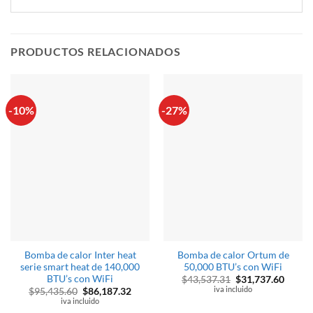
PRODUCTOS RELACIONADOS
-10%
-27%
Bomba de calor Inter heat
Bomba de calor Ortum de
serie smart heat de 140,000
50,000 BTU’s con WiFi
BTU’s con WiFi
El
El
$
43,537.31
$
31,737.60
precio
precio
iva incluido
El
El
$
95,435.60
$
86,187.32
original
actual
precio
precio
iva incluido
era:
es:
original
actual