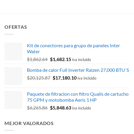
$43,537.31.
$31,73
era:
es:
$95,435.60.
$86,187.32.
OFERTAS
Kit de conectores para grupo de paneles Inter
Water
El
El
$
1,862.64
$
1,682.15
iva incluido
precio
precio
Bomba de calor Full Inverter Raizen 27,000 BTU´S
original
actual
El
El
$
20,125.87
era:
$
17,180.10
es:
iva incluido
precio
precio
$1,862.64.
$1,682.15.
original
actual
Paquete de filtracion con filtro Qualis de cartucho
era:
es:
75 GPM y motobomba Aeris 1 HP
$20,125.87.
$17,180.10.
El
El
$
6,265.86
$
5,848.63
iva incluido
precio
precio
original
actual
MEJOR VALORADOS
era:
es:
$6,265.86.
$5,848.63.