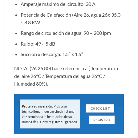
Amperaje máximo del circuito: 30 A
Potencia de Calefacción (Aire 26, agua 26): 35.0
~ 8.8 KW
Rango de circulación de agua: 90 – 200 lpm
Ruido: 49 ~ 5 dB
Succión x descarga: 1.5″ x 1.5″
NOTA: (26.26.80) hace referencia a ( Temperatura
del aire 26°C / Temperatura del agua 26°C /
Humedad 80%).
Proteja su inversión:
Pida a su
CHECK LIST
técnico llenar nuestro check list una
vez terminada la instalación de su
REGISTRO
Bomba de Calor y registre su garantía