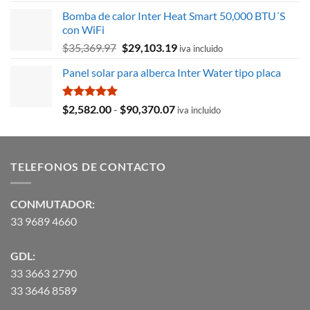
original
actual
Bomba de calor Inter Heat Smart 50,000 BTU´S
era:
es:
con WiFi
$8,715.78.
$3,027.59.
El
El
$
35,369.97
$
29,103.19
iva incluido
precio
precio
Panel solar para alberca Inter Water tipo placa
original
actual
era:
es:
$35,369.97.
$29,103.19.
Valorado
Rango
$
2,582.00
-
$
90,370.07
iva incluido
con
5.00
de
de 5
precios:
desde
TELEFONOS DE CONTACTO
$2,582.00
hasta
$90,370.07
CONMUTADOR:
33 9689 4660
GDL:
33 3663 2790
33 3646 8589