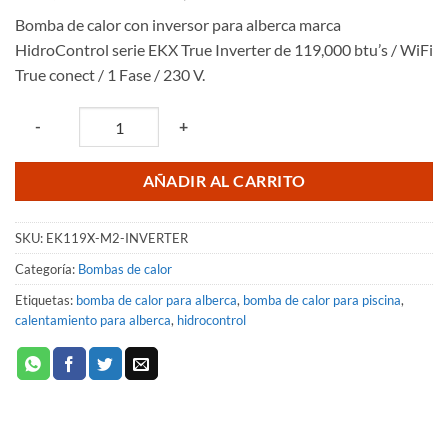
precio
precio
Bomba de calor con inversor para alberca marca
original
actual
HidroControl serie EKX True Inverter de 119,000 btu’s / WiFi
era:
es:
True conect / 1 Fase / 230 V.
$72,565.01.
$65,308.50.
Quantity
-
+
AÑADIR AL CARRITO
SKU:
EK119X-M2-INVERTER
Categoría:
Bombas de calor
Etiquetas:
bomba de calor para alberca
,
bomba de calor para piscina
,
calentamiento para alberca
,
hidrocontrol