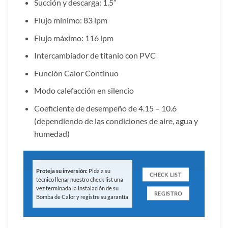
Succión y descarga: 1.5″
Flujo mínimo: 83 lpm
Flujo máximo: 116 lpm
Intercambiador de titanio con PVC
Función Calor Continuo
Modo calefacción en silencio
Coeficiente de desempeño de 4.15 – 10.6
(dependiendo de las condiciones de aire, agua y
humedad)
Proteja su inversión:
Pida a su
CHECK LIST
técnico llenar nuestro check list una
vez terminada la instalación de su
REGISTRO
Bomba de Calor y registre su garantía