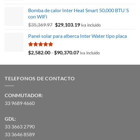
original
actual
Bomba de calor Inter Heat Smart 50,000 BTU´S
era:
es:
con WiFi
$8,715.78.
$3,027.59.
El
El
$
35,369.97
$
29,103.19
iva incluido
precio
precio
Panel solar para alberca Inter Water tipo placa
original
actual
era:
es:
$35,369.97.
$29,103.19.
Valorado
Rango
$
2,582.00
-
$
90,370.07
iva incluido
con
5.00
de
de 5
precios:
desde
TELEFONOS DE CONTACTO
$2,582.00
hasta
$90,370.07
CONMUTADOR:
33 9689 4660
GDL:
33 3663 2790
33 3646 8589