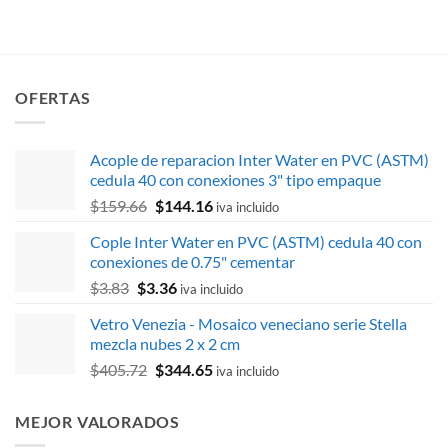
original
actual
de 5
$72,565.01.
$65,308.50.
era:
es:
$534.08.
$482.35.
OFERTAS
Acople de reparacion Inter Water en PVC (ASTM)
cedula 40 con conexiones 3" tipo empaque
El
El
$
159.66
$
144.16
iva incluido
precio
precio
Cople Inter Water en PVC (ASTM) cedula 40 con
original
actual
conexiones de 0.75" cementar
era:
es:
El
El
$
3.83
$
3.36
$159.66.
$144.16.
iva incluido
precio
precio
Vetro Venezia - Mosaico veneciano serie Stella
original
actual
mezcla nubes 2 x 2 cm
era:
es:
El
El
$
405.72
$
344.65
$3.83.
$3.36.
iva incluido
precio
precio
original
actual
MEJOR VALORADOS
era:
es: