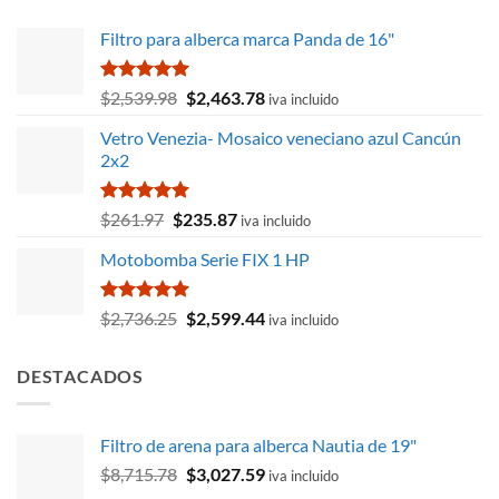
$405.72.
$344.65.
Filtro para alberca marca Panda de 16"
Valorado
El
El
$
2,539.98
$
2,463.78
iva incluido
con
5.00
precio
precio
de 5
Vetro Venezia- Mosaico veneciano azul Cancún
original
actual
2x2
era:
es:
$2,539.98.
$2,463.78.
Valorado
El
El
$
261.97
$
235.87
iva incluido
con
5.00
precio
precio
de 5
Motobomba Serie FIX 1 HP
original
actual
era:
es:
$261.97.
$235.87.
Valorado
El
El
$
2,736.25
$
2,599.44
iva incluido
con
5.00
precio
precio
de 5
original
actual
DESTACADOS
era:
es:
$2,736.25.
$2,599.44.
Filtro de arena para alberca Nautia de 19"
El
El
$
8,715.78
$
3,027.59
iva incluido
precio
precio