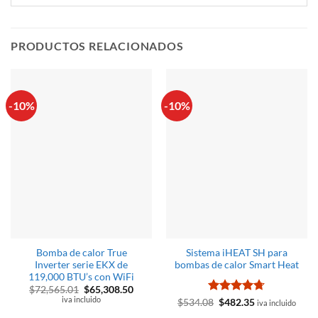
PRODUCTOS RELACIONADOS
-10%
-10%
Bomba de calor True
Sistema iHEAT SH para
Inverter serie EKX de
bombas de calor Smart Heat
119,000 BTU’s con WiFi
El
El
$
72,565.01
$
65,308.50
precio
precio
iva incluido
Valorado
El
El
$
534.08
$
482.35
iva incluido
original
actual
precio
precio
con
4.67
era:
es: