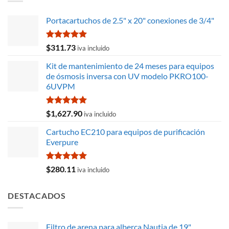
$42,682.06.
$29,621.76.
Portacartuchos de 2.5" x 20" conexiones de 3/4"
Valorado
$
311.73
iva incluido
con
5.00
de 5
Kit de mantenimiento de 24 meses para equipos
de ósmosis inversa con UV modelo PKRO100-
6UVPM
Valorado
$
1,627.90
iva incluido
con
5.00
de 5
Cartucho EC210 para equipos de purificación
Everpure
Valorado
$
280.11
iva incluido
con
5.00
de 5
DESTACADOS
Filtro de arena para alberca Nautia de 19"