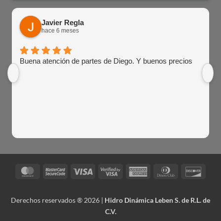
Javier Regla
hace 6 meses
Buena atención de partes de Diego. Y buenos precios
MasterCard
MasterCard
Visa
Visa
American
Dinners
Disco
2
2
Express
Club
Derechos reservados ® 2026 |
Hidro Dinámica Leben S. de R.L. de
C.V.