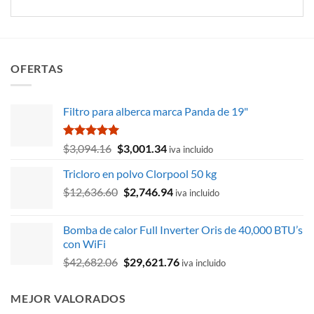
OFERTAS
Filtro para alberca marca Panda de 19"
Valorado
El
El
$
3,094.16
$
3,001.34
iva incluido
con
5.00
precio
precio
de 5
Tricloro en polvo Clorpool 50 kg
original
actual
El
El
$
12,636.60
era:
$
2,746.94
es:
iva incluido
precio
precio
$3,094.16.
$3,001.34.
original
actual
Bomba de calor Full Inverter Oris de 40,000 BTU’s
era:
es:
con WiFi
$12,636.60.
$2,746.94.
El
El
$
42,682.06
$
29,621.76
iva incluido
precio
precio
original
actual
MEJOR VALORADOS
era:
es: