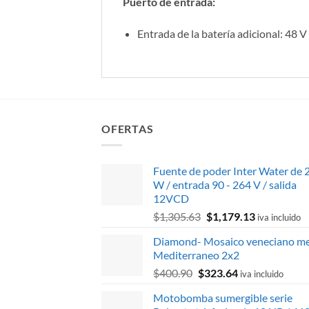
Puerto de entrada:
Entrada de la batería adicional: 48
OFERTAS
Fuente de poder Inter Water de 
W / entrada 90 - 264 V / salida
12VCD
El
El
$
1,305.63
$
1,179.13
iva incluido
precio
precio
Diamond- Mosaico veneciano me
original
actual
Mediterraneo 2x2
era:
es:
El
El
$
400.90
$
323.64
$1,305.63.
$1,179.13.
iva incluido
precio
precio
Motobomba sumergible serie
original
actual