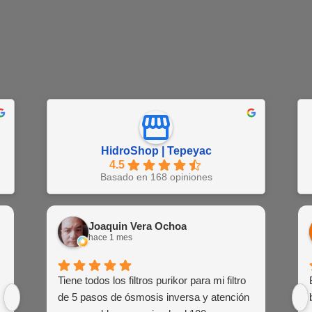
HidroShop | Tepeyac
4.5
Basado en 168 opiniones
Juan Barajas
Joaquin Vera Ochoa
EN
hace 1 semana
hace 1 mes
hac
Buena atención al cliente de las agentes
Tiene todos los filtros purikor para mi filtro
Muy atent
Siemp
de venta
de 5 pasos de ósmosis inversa y atención
siem