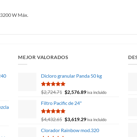
 V 3200 W Máx.
MEJOR VALORADOS
DE
240
Dicloro granular Panda 50 kg
Valorado
El
El
$
2,724.71
$
2,576.89
iva incluido
con
5.00
precio
precio
de 5
Filtro Pacific de 24"
original
actual
zcla
era:
es:
$2,724.71.
$2,576.89.
Valorado
El
El
$
4,432.65
$
3,619.29
iva incluido
con
5.00
precio
precio
de 5
Clorador Rainbow mod.320
original
actual