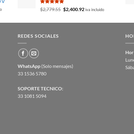
0 V
era:
es:
$4,432.65.
$3,619.29.
Valorado
El
El
$
2,779.55
$
2,400.92
do
iva incluido
con
5.00
precio
precio
de 5
original
actual
era:
es:
08.
$2,779.55.
$2,400.92.
REDES SOCIALES
HO
Hor
Lune
WhatsApp
(Solo mensajes)
Sáb
33 1536 5780
SOPORTE TECNICO:
33 1081 5094