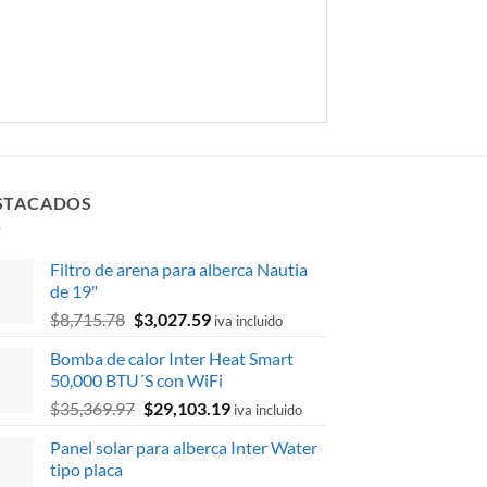
STACADOS
Filtro de arena para alberca Nautia
de 19"
El
El
$
8,715.78
$
3,027.59
iva incluido
precio
precio
Bomba de calor Inter Heat Smart
original
actual
50,000 BTU´S con WiFi
era:
es:
El
El
$
35,369.97
$
29,103.19
$8,715.78.
$3,027.59.
iva incluido
precio
precio
Panel solar para alberca Inter Water
original
actual
tipo placa
era:
es: