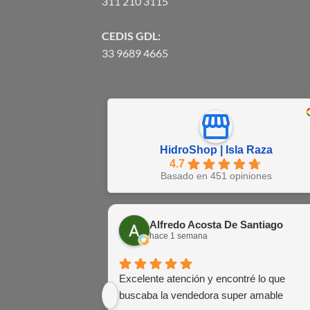
311 210 3115
CEDIS GDL:
33 9689 4665
HidroShop | Isla Raza
4.7
Basado en 451 opiniones
Alfredo Acosta De Santiago
hace 1 semana
Excelente atención y encontré lo que
buscaba la vendedora super amable