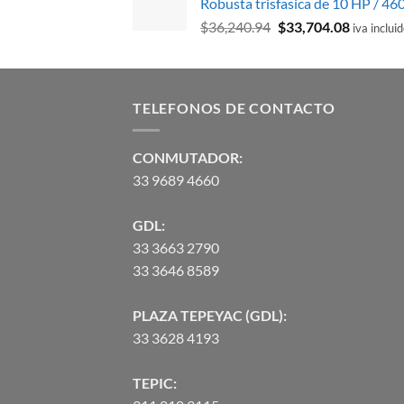
Robusta trisfasica de 10 HP / 46
era:
es:
El
El
$
36,240.94
$
33,704.08
$400.90.
$323.64.
iva inclui
precio
precio
original
actual
era:
es:
$36,240.94.
$33,704.
TELEFONOS DE CONTACTO
CONMUTADOR:
33 9689 4660
GDL:
33 3663 2790
33 3646 8589
PLAZA TEPEYAC (GDL):
33 3628 4193
TEPIC: