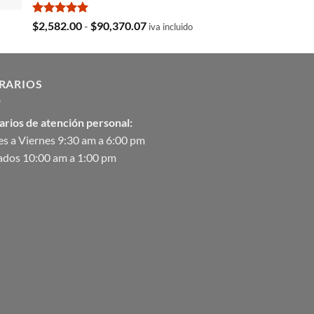
$35,369.97.
$29,103.19.
Valorado
Rango
$
2,582.00
-
$
90,370.07
iva incluido
con
5.00
de
de 5
precios:
desde
RARIOS
$2,582.00
hasta
$90,370.07
arios de atención personal:
s a Viernes 9:30 am a 6:00 pm
ados 10:00 am a 1:00 pm