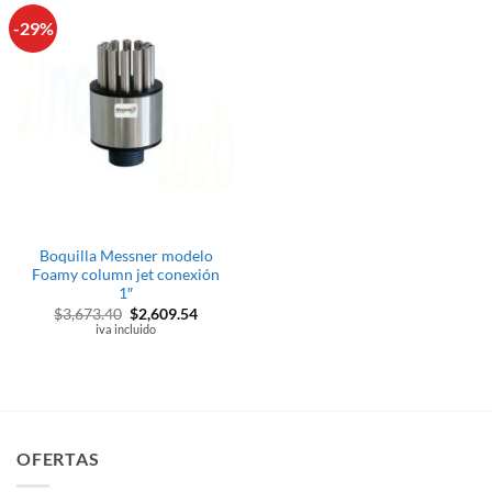
-29%
Boquilla Messner modelo
Foamy column jet conexión
1″
El
El
$
3,673.40
$
2,609.54
precio
precio
iva incluido
original
actual
era:
es:
$3,673.40.
$2,609.54.
OFERTAS