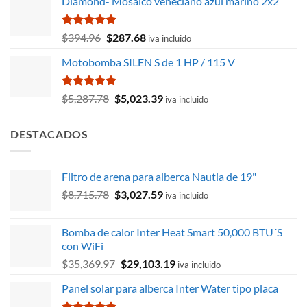
Diamond- Mosaico veneciano azul marino 2x2
original
actual
era:
es:
$15,940.81.
$13,379.53.
Valorado
El
El
$
394.96
$
287.68
iva incluido
con
5.00
precio
precio
de 5
Motobomba SILEN S de 1 HP / 115 V
original
actual
era:
es:
$394.96.
$287.68.
Valorado
El
El
$
5,287.78
$
5,023.39
iva incluido
con
5.00
precio
precio
de 5
original
actual
DESTACADOS
era:
es:
$5,287.78.
$5,023.39.
Filtro de arena para alberca Nautia de 19"
El
El
$
8,715.78
$
3,027.59
iva incluido
precio
precio
original
actual
Bomba de calor Inter Heat Smart 50,000 BTU´S
era:
es:
con WiFi
$8,715.78.
$3,027.59.
El
El
$
35,369.97
$
29,103.19
iva incluido
precio
precio
Panel solar para alberca Inter Water tipo placa
original
actual
era:
es: