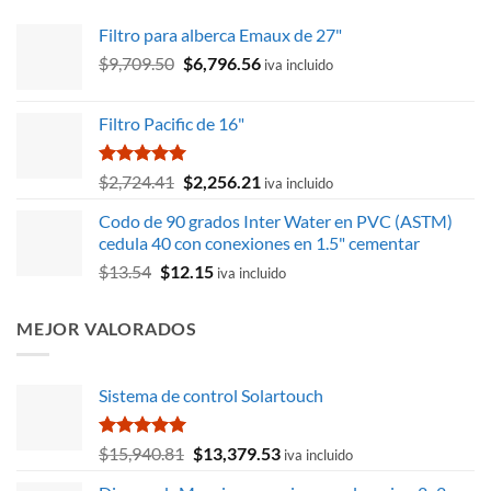
Filtro para alberca Emaux de 27"
El
El
$
9,709.50
$
6,796.56
iva incluido
precio
precio
original
actual
Filtro Pacific de 16"
era:
es:
$9,709.50.
$6,796.56.
Valorado
El
El
$
2,724.41
$
2,256.21
iva incluido
con
5.00
precio
precio
de 5
Codo de 90 grados Inter Water en PVC (ASTM)
original
actual
cedula 40 con conexiones en 1.5" cementar
era:
es:
El
El
$
13.54
$
12.15
$2,724.41.
$2,256.21.
iva incluido
precio
precio
original
actual
MEJOR VALORADOS
era:
es:
$13.54.
$12.15.
Sistema de control Solartouch
Valorado
El
El
$
15,940.81
$
13,379.53
iva incluido
con
5.00
precio
precio
de 5