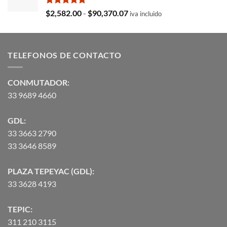
$35,369.97.
$29,103.19.
Valorado
Rango
$
2,582.00
-
$
90,370.07
iva incluido
con
5.00
de
de 5
precios:
desde
TELEFONOS DE CONTACTO
$2,582.00
hasta
$90,370.07
CONMUTADOR:
33 9689 4660
GDL:
33 3663 2790
33 3646 8589
PLAZA TEPEYAC (GDL):
33 3628 4193
TEPIC:
311 210 3115