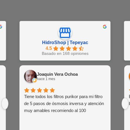
HidroShop | Tepeyac
4.5
Basado en 168 opiniones
Juan Barajas
Joaquin Vera Ochoa
EN
hace 1 semana
hace 1 mes
hac
Buena atención al cliente de las agentes
Tiene todos los filtros purikor para mi filtro
Muy atent
Siemp
de venta
de 5 pasos de ósmosis inversa y atención
siem
muy amables recomiendo al 100