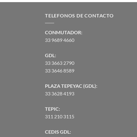
$27.70.
$25.06.
TELEFONOS DE CONTACTO
CONMUTADOR:
33 9689 4660
GDL:
33 3663 2790
33 3646 8589
PLAZA TEPEYAC (GDL):
33 3628 4193
TEPIC:
311 210 3115
CEDIS GDL: