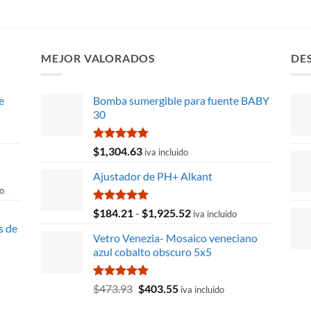
precio
precio
prec
2.12.
original
actual
orig
era:
es:
era:
$16,618.04.
$15,007.72.
$18,
MEJOR VALORADOS
DE
e
Bomba sumergible para fuente BABY
30
Valorado
$
1,304.63
iva incluido
con
5.00
de 5
Ajustador de PH+ Alkant
do
Valorado
Rango
$
184.21
-
$
1,925.52
C
iva incluido
con
5.00
de
s de
de 5
Vetro Venezia- Mosaico veneciano
precios:
76.
azul cobalto obscuro 5x5
desde
$184.21
hasta
Valorado
El
El
$
473.93
$
403.55
iva incluido
con
5.00
$1,925.52
precio
precio
de 5