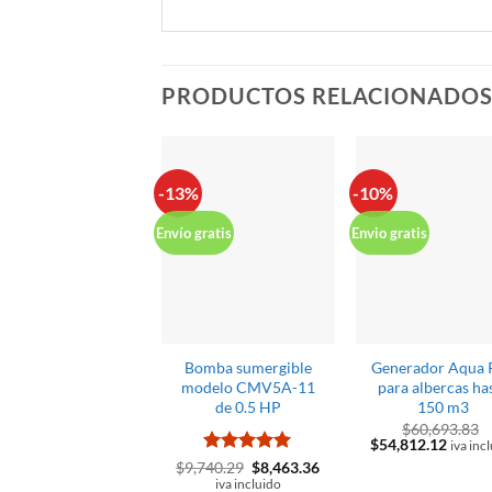
PRODUCTOS RELACIONADO
-13%
-10%
Envío gratis
Envio gratis
Bomba sumergible
Generador Aqua 
modelo CMV5A-11
para albercas ha
de 0.5 HP
150 m3
$
60,693.83
El
El
$
54,812.12
iva inc
precio
precio
Valorado
El
El
$
9,740.29
$
8,463.36
original
actual
precio
precio
con
5
de 5
iva incluido
era:
es: