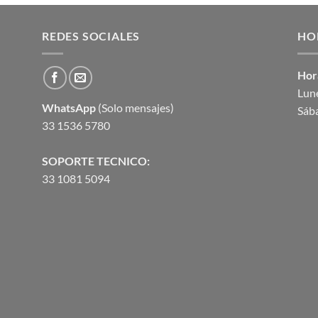
original
actual
era:
es:
REDES SOCIALES
$473.93.
$403.55.
HO
Hor
Lune
WhatsApp
(Solo mensajes)
Sáb
33 1536 5780
SOPORTE TECNICO:
33 1081 5094