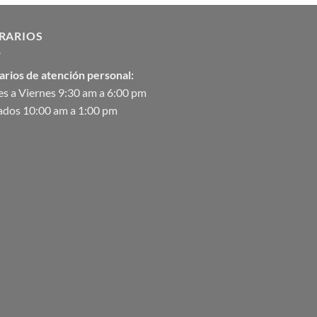
$2,582.00
hasta
RARIOS
$90,370.07
arios de atención personal:
s a Viernes 9:30 am a 6:00 pm
ados 10:00 am a 1:00 pm