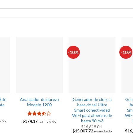
S
-10%
-10%
Rite
Analizador de dureza
Generador de cloro a
Gen
sta
Modelo 1200
base de sal Ultra
b
Smart conectividad
Sma
WiFi para albercas de
WiFi
Valorado
hasta 90 m3
luido
$
374.17
iva incluido
con
3.5
$
16,618.04
de 5
El
El
El
$
15,007.72
$
16
iva incluido