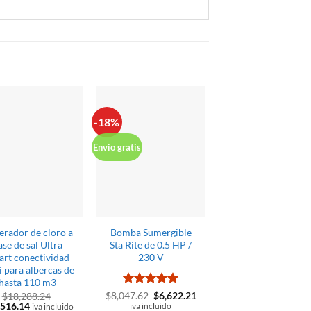
-18%
Envío gratis
Envio gratis
erador de cloro a
Bomba Sumergible
Generador PAND
ase de sal Ultra
Sta Rite de 0.5 HP /
PLUS para albercas
rt conectividad
230 V
60 m3
 para albercas de
$
20,850.95
iva inclu
hasta 110 m3
Valorado
El
El
$
8,047.62
$
6,622.21
$
18,288.24
precio
precio
El
,516.14
con
5
de 5
iva incluido
iva incluido