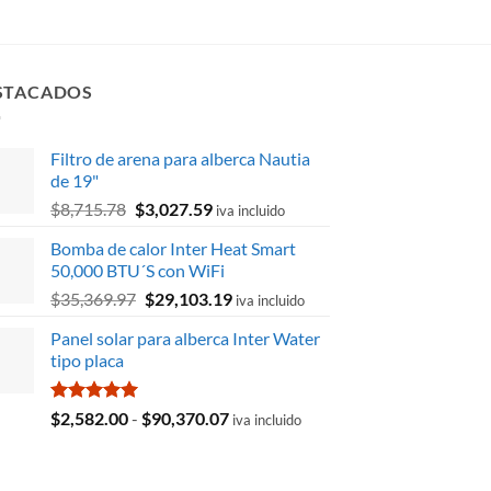
original
actual
io
precio
era:
es:
inal
actual
$8,047.62.
$6,622.21.
es:
288.24.
$16,516.14.
STACADOS
Filtro de arena para alberca Nautia
de 19"
El
El
$
8,715.78
$
3,027.59
iva incluido
precio
precio
Bomba de calor Inter Heat Smart
original
actual
50,000 BTU´S con WiFi
era:
es:
El
El
$
35,369.97
$
29,103.19
$8,715.78.
$3,027.59.
iva incluido
precio
precio
Panel solar para alberca Inter Water
original
actual
tipo placa
era:
es:
$35,369.97.
$29,103.19.
Valorado
Rango
$
2,582.00
-
$
90,370.07
iva incluido
con
5.00
de
de 5
precios:
desde