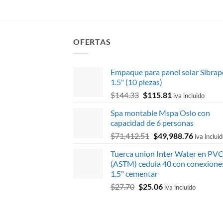
original
actual
$60,693.83.
$54,81
era:
es:
$9,740.29.
$8,463.36.
OFERTAS
Empaque para panel solar Sibrap
1.5" (10 piezas)
El
El
$
144.33
$
115.81
iva incluido
precio
precio
Spa montable Mspa Oslo con
original
actual
capacidad de 6 personas
era:
es:
El
El
$
71,412.51
$
49,988.76
$144.33.
$115.81.
iva inclui
precio
precio
Tuerca union Inter Water en PV
original
actual
(ASTM) cedula 40 con conexione
era:
es:
1.5" cementar
$71,412.51.
$49,988.
El
El
$
27.70
$
25.06
iva incluido
precio
precio
original
actual
era:
es: